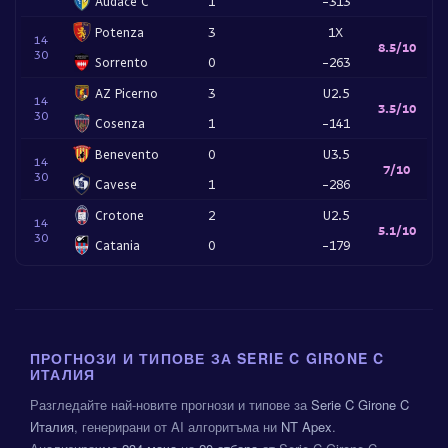
Audace C
1
-313
Potenza
3
1X
14
8.5/10
30
Sorrento
0
-263
AZ Picerno
3
U2.5
14
3.5/10
30
Cosenza
1
-141
Benevento
0
U3.5
14
7/10
30
Cavese
1
-286
Crotone
2
U2.5
14
5.1/10
30
Catania
0
-179
ПРОГНОЗИ И ТИПОВЕ ЗА SERIE C GIRONE C
ИТАЛИЯ
Разгледайте най-новите прогнози и типове за
Serie C Girone C
Италия
, генерирани от AI алгоритъма ни
NT Apex
.