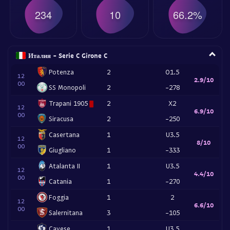
234
10
66.2%
Италия - Serie C Girone C
Potenza
2
O1.5
12
2.9/10
00
SS Monopoli
2
-278
Trapani 1905
2
X2
12
6.9/10
00
Siracusa
2
-250
Casertana
1
U3.5
12
8/10
00
Giugliano
1
-333
Atalanta II
1
U3.5
12
4.4/10
00
Catania
1
-270
Foggia
1
2
12
6.6/10
00
Salernitana
3
-105
Cavese
1
U3.5