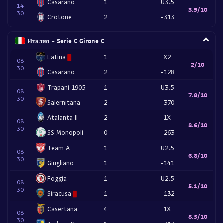
Casarano
1
U3.5
14
3.9/10
30
Crotone
2
-313
Италия - Serie C Girone C
Latina
1
X2
08
2/10
30
Casarano
2
-128
Trapani 1905
1
U3.5
08
7.8/10
30
Salernitana
2
-370
Atalanta II
2
1X
08
8.6/10
30
SS Monopoli
0
-263
Team A
1
U2.5
08
6.8/10
30
Giugliano
1
-141
Foggia
1
U2.5
08
5.1/10
30
Siracusa
1
-132
Casertana
4
1X
08
8.5/10
30