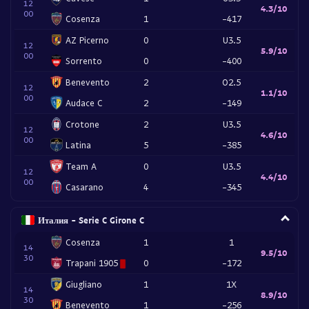
12
4.3/10
00
Cosenza
1
-417
AZ Picerno
0
U3.5
12
5.9/10
00
Sorrento
0
-400
Benevento
2
O2.5
12
1.1/10
00
Audace C
2
-149
Crotone
2
U3.5
12
4.6/10
00
Latina
5
-385
Team A
0
U3.5
12
4.4/10
00
Casarano
4
-345
Италия - Serie C Girone C
Cosenza
1
1
14
9.5/10
30
Trapani 1905
0
-172
Giugliano
1
1X
14
8.9/10
30
Benevento
1
-256