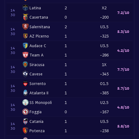
Latina
2
X2
14
7.2/10
30
Casertana
0
-200
Salernitana
2
U3.5
14
5.3/10
30
AZ Picerno
1
-323
Audace C
1
U3.5
14
4.2/10
30
Team A
1
-286
Siracusa
1
1X
14
7.7/10
30
Cavese
1
-345
Sorrento
1
O1.5
14
5.7/10
30
Atalanta II
1
-385
SS Monopoli
1
U2.5
14
4.8/10
30
Foggia
0
-167
Catania
1
U3.5
14
5.8/10
30
Potenza
1
-238