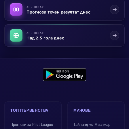
AI · TODAY
Прогнози точен резултат днес
AI · TODAY
Над 2.5 гола днес
ТОП ПЪРВЕНСТВА
МАЧОВЕ
Прогнози за First League
Тайланд vs Мианмар