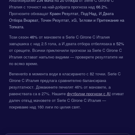
Анализирахме
234 мача
на
20 отбора
от Serie C Girone C
Италия с точност на най-добрата прогноза над
66.2%
.
Прогнозите обхващат
Краен Резултат, Под/Над, И Двата
Отбора Вкарват, Точен Резултат, xG, Ъглови и Притежание на
Топката
.
Този сезон
46%
от мачовете в Serie C Girone C Италия
завършиха с над 2.5 гола, а И двата отбора отбелязаха в
52%
от срещите. Всички приключили прогнози за Serie C Girone C
Италия остават напълно видими — проверете резултатите ни
по всяко време.
Benevento в момента води в класирането с 82 точки. Serie C
Girone C Италия предлага сравнително балансирана
резултатност. Домакините печелят 46% от мачовете, а
равенствата са в 27%. Нашите
футболни прогнози с AI
отиват
далеч отвъд мачовете от Serie C Girone C Италия —
покриваме над 160 лиги по целия свят.