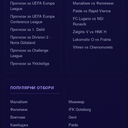
Прогнози за UEFA Europa
Малайзия vs Филипини
League
Paide vs Rapid Vienna
Прогнози за UEFA Europa
FC Lugano vs NSI
Conference League
Runavik
Прогнози за 1. Deild
Zalgiris V vs HNK H
Прогнози за Division 2 -
Lokomotiv O vs Fratria
Norra Götaland
Vihren vs Chernomorets
Прогнози за Challenge
League
Прогнози за Ykkösliiga
ПОПУЛЯРНИ ОТБОРИ
Малайзия
Мианмар
Филипини
IFK Goteborg
Виетнам
Gent
Камбоджа
Paide