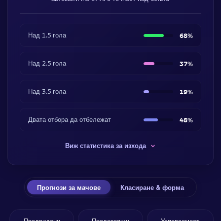
Над 1.5 гола
68%
Над 2.5 гола
37%
Над 3.5 гола
19%
Двата отбора да отбележат
48%
Виж статистика за изхода
Прогнози за мачове
Класиране & форма
Предвидени
Предстоящи
Успеваемост