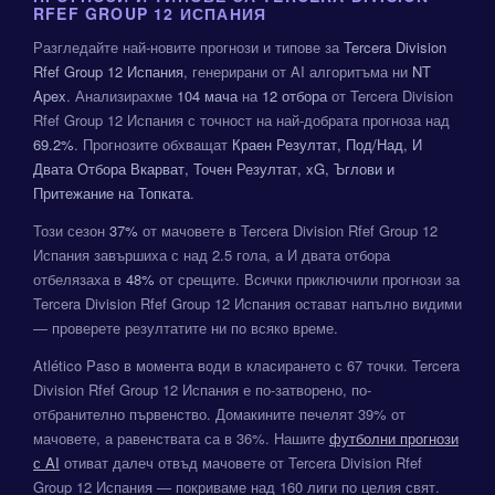
RFEF GROUP 12 ИСПАНИЯ
Разгледайте най-новите прогнози и типове за
Tercera Division
Rfef Group 12 Испания
, генерирани от AI алгоритъма ни
NT
Apex
. Анализирахме
104 мача
на
12 отбора
от Tercera Division
Rfef Group 12 Испания с точност на най-добрата прогноза над
69.2%
. Прогнозите обхващат
Краен Резултат, Под/Над, И
Двата Отбора Вкарват, Точен Резултат, xG, Ъглови и
Притежание на Топката
.
Този сезон
37%
от мачовете в Tercera Division Rfef Group 12
Испания завършиха с над 2.5 гола, а И двата отбора
отбелязаха в
48%
от срещите. Всички приключили прогнози за
Tercera Division Rfef Group 12 Испания остават напълно видими
— проверете резултатите ни по всяко време.
Atlético Paso в момента води в класирането с 67 точки. Tercera
Division Rfef Group 12 Испания е по-затворено, по-
отбранително първенство. Домакините печелят 39% от
мачовете, а равенствата са в 36%. Нашите
футболни прогнози
с AI
отиват далеч отвъд мачовете от Tercera Division Rfef
Group 12 Испания — покриваме над 160 лиги по целия свят.