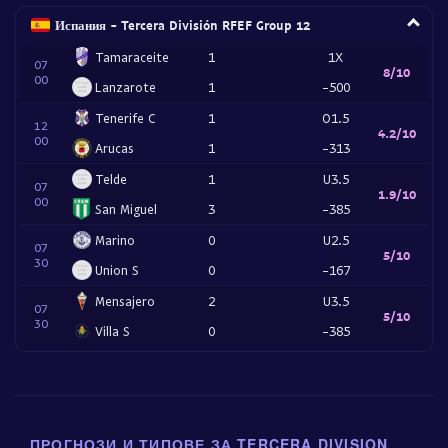
Испания - Tercera División RFEF Group 12
Tamaraceite
1
1X
07
8/10
00
Lanzarote
1
-500
Tenerife C
1
O1.5
12
4.2/10
00
Arucas
1
-313
Telde
1
U3.5
07
1.9/10
00
San Miguel
3
-385
Marino
0
U2.5
07
5/10
30
Union S
0
-167
Mensajero
2
U3.5
07
5/10
30
Villa S
0
-385
ПРОГНОЗИ И ТИПОВЕ ЗА TERCERA DIVISION