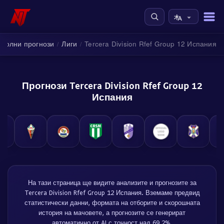
тболни прогнози
Лиги
Tercera Division Rfef Group 12 Испания
/
/
Прогнози Tercera Division Rfef Group 12
Испания
На тази страница ще видите анализите и прогнозите за
Tercera Division Rfef Group 12 Испания. Вземаме предвид
статистически данни, формата на отборите и скорошната
история на мачовете, а прогнозите се генерират
автоматично от AI с точност над 69.2%.