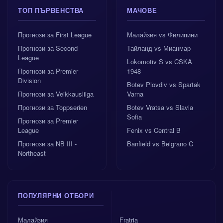
ТОП ПЪРВЕНСТВА
МАЧОВЕ
Прогнози за First League
Малайзия vs Филипини
Прогнози за Second
Тайланд vs Мианмар
League
Lokomotiv S vs CSKA
Прогнози за Premier
1948
Division
Botev Plovdiv vs Spartak
Прогнози за Veikkausliiga
Varna
Прогнози за Toppserien
Botev Vratsa vs Slavia
Sofia
Прогнози за Premier
League
Fenix vs Central B
Прогнози за NB III -
Banfield vs Belgrano C
Northeast
ПОПУЛЯРНИ ОТБОРИ
Малайзия
Fratria