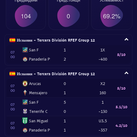
104
0
69.2%
Испания - Tercera División RFEF Group 12
San F
1
1X
07
5/10
00
Panaderia P
2
-400
Испания - Tercera División RFEF Group 12
Arucas
0
X2
07
5/10
00
Mensajero
1
160
San F
5
1
07
5.1/10
00
Tenerife C
0
-130
San Miguel
1
U3.5
07
4.2/10
00
Panaderia P
1
-357