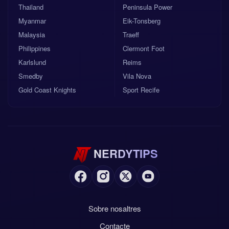
Thailand
Peninsula Power
Myanmar
Eik-Tonsberg
Malaysia
Traeff
Philippines
Clermont Foot
Karlslund
Reims
Smedby
Vila Nova
Gold Coast Knights
Sport Recife
NERDYTIPS
Sobre nosaltres
Contacte