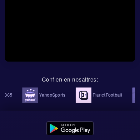
Confien en nosaltres:
365
YahooSports
PlanetFootball