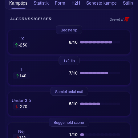
Kamptips
Statistik
Form
H2H
Seneste kampe
Stillinge
Drevet af
AI-FORUDSIGELSER
Bedste tip
1X
8/10
-256
1x2-tip
1
7/10
140
Samlet antal mål
Under 3.5
5/10
-270
Begge hold scorer
Nej
1/10
115