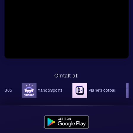
Omtalt af:
l365
YahooSports
PlanetFootball