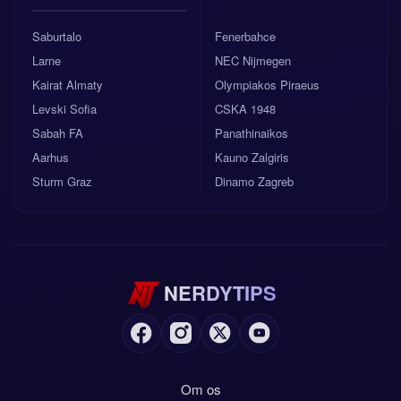
Saburtalo
Fenerbahce
Larne
NEC Nijmegen
Kairat Almaty
Olympiakos Piraeus
Levski Sofia
CSKA 1948
Sabah FA
Panathinaikos
Aarhus
Kauno Zalgiris
Sturm Graz
Dinamo Zagreb
NERDYTIPS
Om os