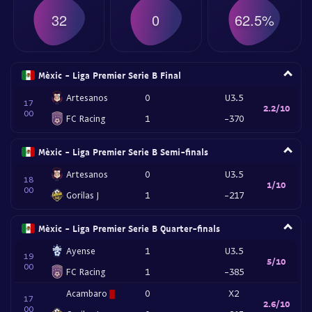
32
0
62.5%
Mèxic - Liga Premier Serie B Final
Artesanos
0
U3.5
17
2.2/10
00
FC Racing
1
-370
Mèxic - Liga Premier Serie B Semi-finals
Artesanos
0
U3.5
18
1/10
00
Gorilas J
1
-217
Mèxic - Liga Premier Serie B Quarter-finals
Ayense
1
U3.5
19
5/10
00
FC Racing
1
-385
Acambaro
0
X2
17
2.6/10
00