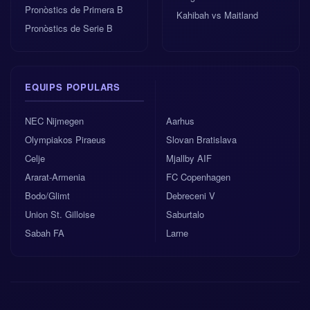
Pronòstics de Primera B
Kahibah vs Maitland
Pronòstics de Serie B
EQUIPS POPULARS
NEC Nijmegen
Aarhus
Olympiakos Piraeus
Slovan Bratislava
Celje
Mjallby AIF
Ararat-Armenia
FC Copenhagen
Bodo/Glimt
Debreceni V
Union St. Gilloise
Saburtalo
Sabah FA
Larne