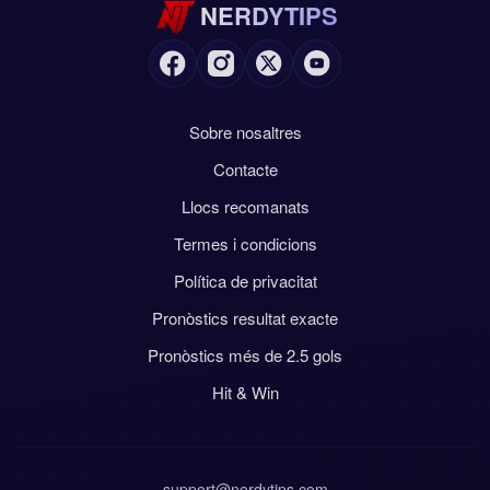
NERDYTIPS
Sobre nosaltres
Contacte
Llocs recomanats
Termes i condicions
Política de privacitat
Pronòstics resultat exacte
Pronòstics més de 2.5 gols
Hit & Win
support@nerdytips.com