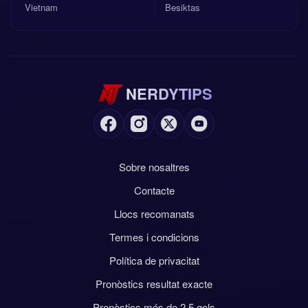
Vietnam
Besiktas
NERDYTIPS
Sobre nosaltres
Contacte
Llocs recomanats
Termes i condicions
Política de privacitat
Pronòstics resultat exacte
Pronòstics més de 2.5 gols