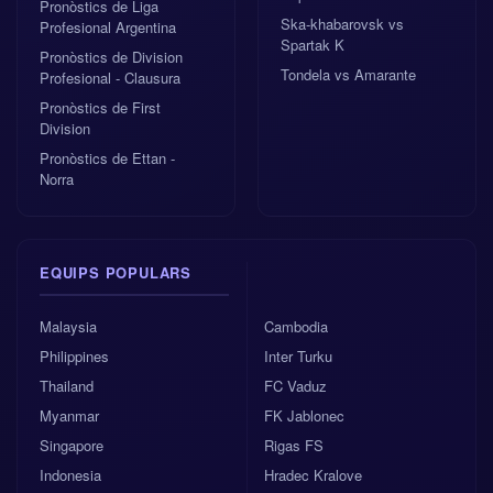
Pronòstics de Liga
Ska-khabarovsk vs
Profesional Argentina
Spartak K
Pronòstics de Division
Tondela vs Amarante
Profesional - Clausura
Pronòstics de First
Division
Pronòstics de Ettan -
Norra
EQUIPS POPULARS
Malaysia
Cambodia
Philippines
Inter Turku
Thailand
FC Vaduz
Myanmar
FK Jablonec
Singapore
Rigas FS
Indonesia
Hradec Kralove