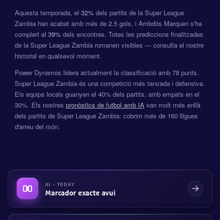
Aquesta temporada, el
32%
dels partits de la Super League
Zambia han acabat amb més de 2.5 gols, i Ambdós Marquen s'ha
complert al
39%
dels encontres. Totes les prediccions finalitzades
de la Super League Zambia romanen visibles — consulta el nostre
historial en qualsevol moment.
Power Dynamos lidera actualment la classificació amb 78 punts.
Super League Zambia és una competició més tancada i defensiva.
Els equips locals guanyen el 40% dels partits, amb empats en el
30%. Els nostres
pronòstics de futbol amb IA
van molt més enllà
dels partits de Super League Zambia: cobrim més de 160 lligues
d'arreu del món.
AI · TODAY
Marcador exacte avui