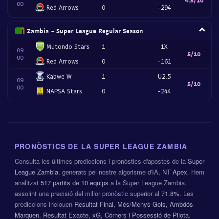
00
Red Arrows
0
-294
Zambia - Super League Regular Season
Mutondo Stars
1
1X
09
5/10
00
Red Arrows
0
-161
Kabwe W
1
U2.5
09
5/10
00
NAPSA Stars
0
-244
PRONÒSTICS DE LA SUPER LEAGUE ZAMBIA
Consulta les últimes prediccions i pronòstics d'apostes de la
Super
League Zambia
, generats pel nostre algorisme d'IA,
NT Apex
. Hem
analitzat
517 partits
de
10 equips
a la Super League Zambia,
assolint una precisió del millor pronòstic superior al
71.8%
. Les
prediccions inclouen
Resultat Final, Més/Menys Gols, Ambdós
Marquen, Resultat Exacte, xG, Córners i Possessió de Pilota
.