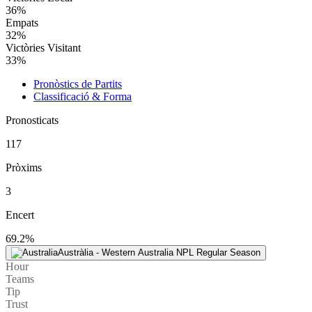
36%
Empats
32%
Victòries Visitant
33%
Pronòstics de Partits
Classificació & Forma
Pronosticats
117
Pròxims
3
Encert
69.2%
Austràlia - Western Australia NPL Regular Season
Hour
Teams
Tip
Trust