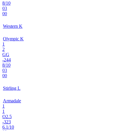
8/10
03
00
Western K
Olympic K
1
2
GG
-244
8/10
03
00
Stirling L
Armadale
1
1
O2.5
-323
6.1/10