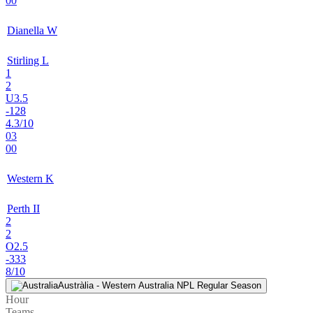
00
Dianella W
Stirling L
1
2
U3.5
-128
4.3/10
03
00
Western K
Perth II
2
2
O2.5
-333
8/10
Austràlia - Western Australia NPL Regular Season
Hour
Teams