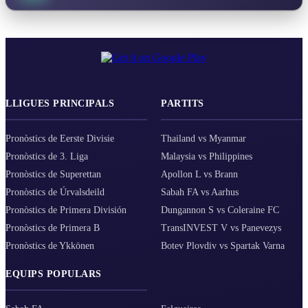
LLIGUES PRINCIPALS
PARTITS
Pronòstics de Eerste Divisie
Thailand vs Myanmar
Pronòstics de 3. Liga
Malaysia vs Philippines
Pronòstics de Superettan
Apollon L vs Brann
Pronòstics de Úrvalsdeild
Sabah FA vs Aarhus
Pronòstics de Primera División
Dungannon S vs Coleraine FC
Pronòstics de Primera B
TransINVEST V vs Panevezys
Pronòstics de Ykkönen
Botev Plovdiv vs Spartak Varna
EQUIPS POPULARS