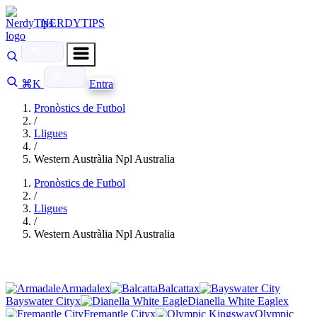
NERDYTIPS
⌘K
Entra
Pronòstics de Futbol
/
Lligues
/
Western Austràlia Npl Australia
Pronòstics de Futbol
/
Lligues
/
Western Austràlia Npl Australia
Armadale
x
Balcatta
x
Bayswater City
x
Dianella White Eagle
x
Fremantle City
x
Olympic