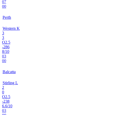
07
00
Perth
Western K
3
3
O2.5
-286
8/10
03
00
Balcatta
Stirling L
2
0
O2.5
-238
6.6/10
03