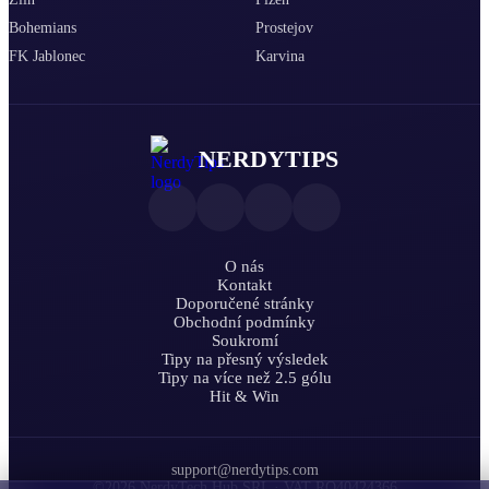
Bohemians
Prostejov
FK Jablonec
Karvina
NERDYTIPS
O nás
Kontakt
Doporučené stránky
Obchodní podmínky
Soukromí
Tipy na přesný výsledek
Tipy na více než 2.5 gólu
Hit & Win
support@nerdytips.com
©2026 NerdyTech Hub SRL · VAT RO40424366