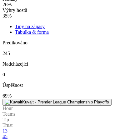
26%
Výhry hostů
35%
Tipy na zápasy
Tabulka & forma
Predikováno
245
Nadcházející
0
Úspěšnost
69%
Kuvajt - Premier League Championship Playoffs
Hour
Teams
Tip
Trust
13
45