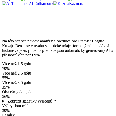
Al Tadhamon
x
Kazma
x
Premier League Kuvajt Predikce
Na této stránce najdete analýzy a predikce pro Premier League
Kuvajt. Berou se v úvahu statistické údaje, forma týmů a nedávná
historie zápasů, přičemž predikce jsou automaticky generovány AI s
přesností více než 69%.
Více než 1.5 gólu
79%
Více než 2.5 gólu
55%
Více než 3.5 gólu
35%
Oba týmy dají gól
56%
Zobrazit statistiky výsledků
Výhry domácích
39%
Remízy