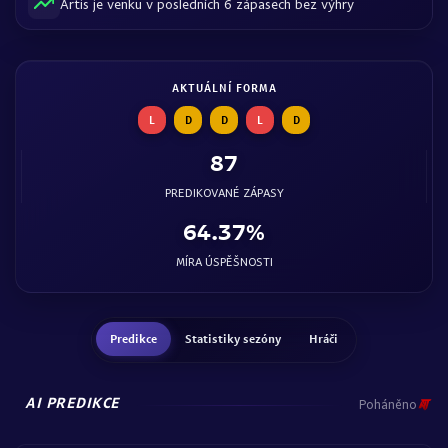
Artis je venku v posledních 6 zápasech bez výhry
AKTUÁLNÍ FORMA
L
D
D
L
D
87
PREDIKOVANÉ ZÁPASY
64.37%
MÍRA ÚSPĚŠNOSTI
Predikce
Statistiky sezóny
Hráči
AI PREDIKCE
Poháněno