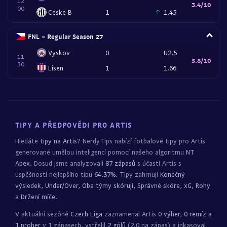
12
3.4/10
00
Ceske B
1
1.45
FNL - Regular Season 27
Vyskov
0
U2.5
11
5.8/10
30
Lisen
1
1.66
TIPY A PŘEDPOVĚDI PRO ARTIS
Hledáte
tipy na Artis
? NerdyTips nabízí fotbalové tipy pro Artis
generované umělou inteligencí pomocí našeho algoritmu
NT
Apex
. Dosud jsme analyzovali
87 zápasů
s účastí Artis s
úspěšností nejlepšího tipu
64.37%
. Tipy zahrnují
Konečný
výsledek, Under/Over, Oba týmy skórují, Správné skóre, xG, Rohy
a Držení míče
.
V aktuální sezóně
Czech Liga
zaznamenal Artis
0 výher, 0 remíz a
1 proher
v 1 zápasech, vstřelil
2 gólů
(2.0 na zápas) a inkasoval