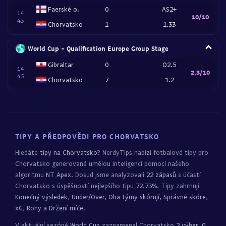
Faerské o.
0
AS2+
14
10/10
45
Chorvatsko
1
1.33
World Cup - Qualification Europe Group Stage
Gibraltar
0
O2.5
14
2.3/10
45
Chorvatsko
7
1.2
TIPY A PŘEDPOVĚDI PRO CHORVATSKO
Hledáte
tipy na Chorvatsko
? NerdyTips nabízí fotbalové tipy pro
Chorvatsko generované umělou inteligencí pomocí našeho
algoritmu
NT Apex
. Dosud jsme analyzovali
22 zápasů
s účastí
Chorvatsko s úspěšností nejlepšího tipu
72.73%
. Tipy zahrnují
Konečný výsledek, Under/Over, Oba týmy skórují, Správné skóre,
xG, Rohy a Držení míče
.
V aktuální sezóně
World Cup
zaznamenal Chorvatsko
2 výher, 0