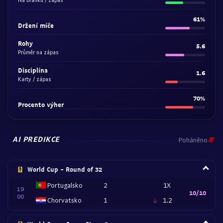
61%
Držení míče
Rohy
5.6
Průměr na zápas
Disciplína
1.6
Karty / zápas
70%
Procento výher
AI PREDIKCE
Poháněno
World Cup - Round of 32
Portugalsko
2
1X
19
10/10
00
Chorvatsko
1
1.2