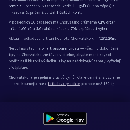
remíz a 1 proher
v 3 zápasech, vstřelil
5 gólů
(1.7 na zápas) a
inkasoval 5, přičemž udržel
1 čistých kont
.
V posledních 10 zápasech má Chorvatsko průměrně
61% držení
míče
,
1.66 xG
a
5.6 rohů
na zápas s
70% úspěšností výher
.
Aktuální odhadovaná tržní hodnota Chorvatsko činí
€282.20m
.
NerdyTips staví na
plné transparentnosti
— všechny dokončené
tipy na Chorvatsko zůstávají viditelné, abyste mohli kdykoli
ověřit naši historii výsledků. Tipy na nadcházející zápasy vyžadují
předplatné.
Chorvatsko je jen jedním z tisíců týmů, které denně analyzujeme
— prozkoumejte naše
fotbalové predikce
pro více než 160 lig.