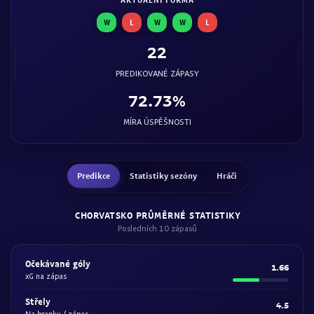
W
L
W
W
L
22
PREDIKOVANÉ ZÁPASY
72.73%
MÍRA ÚSPĚŠNOSTI
Predikce
Statistiky sezóny
Hráči
CHORVATSKO PRŮMĚRNÉ STATISTIKY
Posledních 10 zápasů
Očekávané góly
1.66
xG na zápas
Střely
4.5
Na branku / zápas