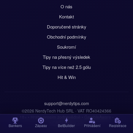
O nás
Kontakt
Doporučené stránky
Obchodní podmínky
Soukromí
Tipy na přesný výsledek
Tipy na více než 2.5 gólu
Hit & Win
support@nerdytips.com
©2026 NerdyTech Hub SRL · VAT RO40424366
18+ • Hrajte prosím zodpovědně •
GambleAware
•
NCPGambling.org
Bankers
Zápasy
BetBuilder
Přihlášení
Registrace