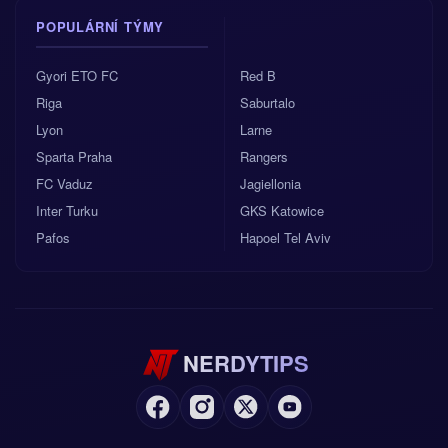
POPULÁRNÍ TÝMY
Gyori ETO FC
Red B
Riga
Saburtalo
Lyon
Larne
Sparta Praha
Rangers
FC Vaduz
Jagiellonia
Inter Turku
GKS Katowice
Pafos
Hapoel Tel Aviv
NERDYTIPS