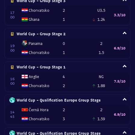
World Cup - Group Stage 3
Chorvatsko
2
U3.5
17
3.3/10
00
Ghana
1
1.24
World Cup - Group Stage 2
Panama
0
2
19
6.9/10
00
Chorvatsko
1
1.5
World Cup - Group Stage 1
Anglie
4
NG
16
7.5/10
00
Chorvatsko
2
1.88
World Cup - Qualification Europe Group Stage
Černá Hora
2
2
14
6.9/10
45
Chorvatsko
3
1.59
World Cup - Qualification Europe Group Stage