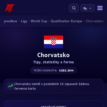
vé predikce
Ligy
World Cup - Qualification Europe
Chorvatsko
/
/
/
Chorvatsko
Tipy, statistiky a forma
€282.20m
TRŽNÍ HODNOTA:
Chorvatsko neměl v posledních 18 zápasech žádnou
červenou kartu
AKTUÁLNÍ FORMA