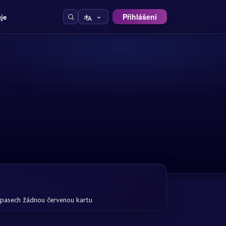
Přihlášení
uje
ápasech žádnou červenou kartu