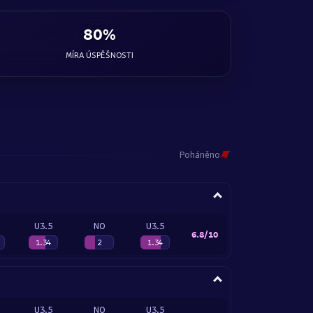
80%
MÍRA ÚSPĚŠNOSTI
Poháněno
U3.5
NO
U3.5
6.8/10
1.34
2
1.34
U3.5
NO
U3.5