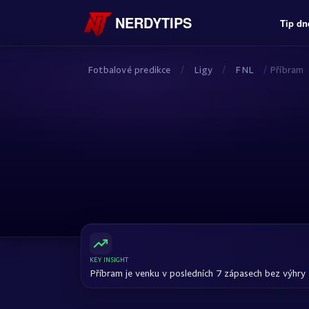
NERDYTIPS
Tip dn
Fotbalové predikce
/
Ligy
/
FNL
/
Příbram
KEY INSIGHT
Příbram je venku v posledních 7 zápasech bez výhry