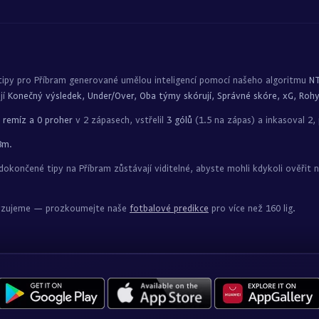
 tipy pro Příbram generované umělou inteligencí pomocí našeho algoritmu
N
jí
Konečný výsledek, Under/Over, Oba týmy skórují, Správné skóre, xG, Rohy
1 remíz a 0 proher
v 2 zápasech, vstřelil
3 gólů
(1.5 na zápas) a inkasoval 2,
8m
.
končené tipy na Příbram zůstávají viditelné, abyste mohli kdykoli ověřit na
nalyzujeme — prozkoumejte naše
fotbalové predikce
pro více než 160 lig.