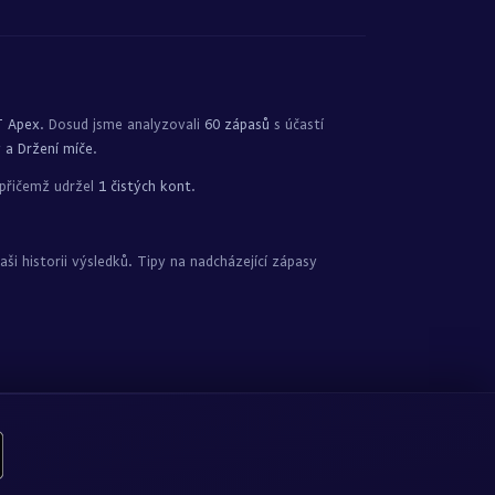
T Apex
. Dosud jsme analyzovali
60 zápasů
s účastí
 a Držení míče
.
 přičemž udržel
1 čistých kont
.
ši historii výsledků. Tipy na nadcházející zápasy