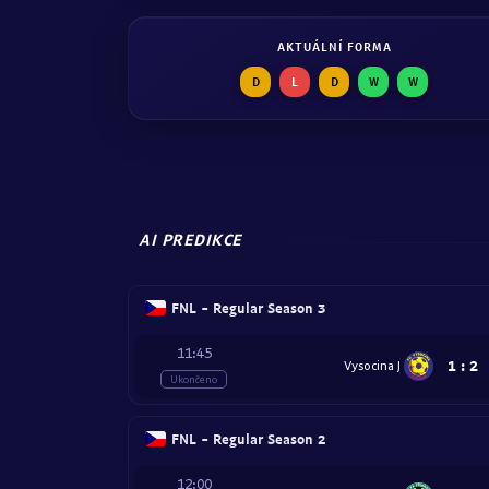
AKTUÁLNÍ FORMA
D
L
D
W
W
AI PREDIKCE
FNL - Regular Season 3
11:45
1
:
2
Vysocina J
Ukončeno
FNL - Regular Season 2
12:00