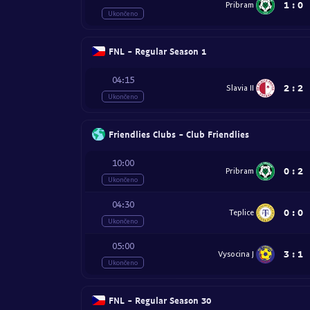
1
:
0
Pribram
Ukončeno
FNL - Regular Season 1
04:15
2
:
2
Slavia II
Ukončeno
Friendlies Clubs - Club Friendlies
10:00
0
:
2
Pribram
Ukončeno
04:30
0
:
0
Teplice
Ukončeno
05:00
3
:
1
Vysocina J
Ukončeno
FNL - Regular Season 30