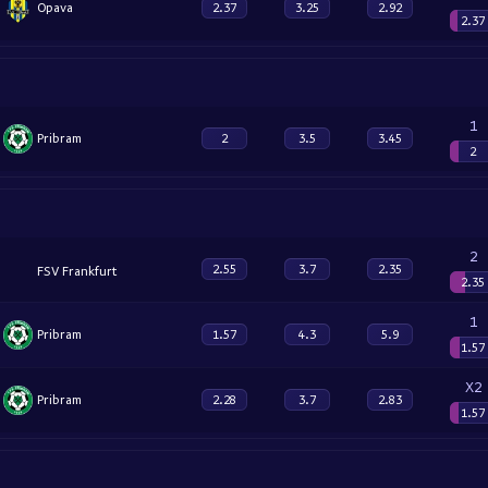
Opava
2.37
3.25
2.92
2.37
1
Pribram
2
3.5
3.45
2
2
2.55
3.7
2.35
FSV Frankfurt
2.35
1
Pribram
1.57
4.3
5.9
1.57
X2
Pribram
2.28
3.7
2.83
1.57