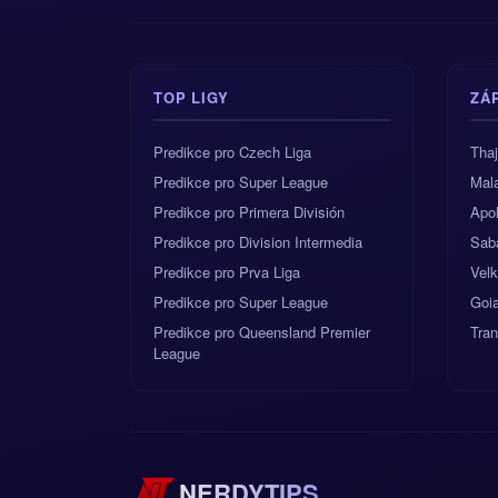
TOP LIGY
ZÁ
Predikce pro Czech Liga
Tha
Predikce pro Super League
Mala
Predikce pro Primera División
Apol
Predikce pro Division Intermedia
Sab
Predikce pro Prva Liga
Velk
Predikce pro Super League
Goia
Predikce pro Queensland Premier
Tra
League
NERDYTIPS