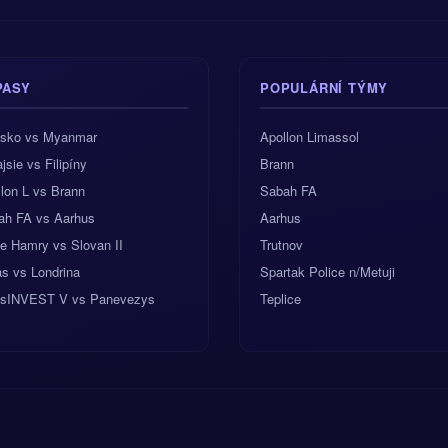
PASY
POPULÁRNÍ TÝMY
jsko vs Myanmar
Apollon Limassol
jsie vs Filipíny
Brann
lon L vs Brann
Sabah FA
ah FA vs Aarhus
Aarhus
e Hamry vs Slovan II
Trutnov
s vs Londrina
Spartak Police n/Metuji
nsINVEST V vs Panevezys
Teplice