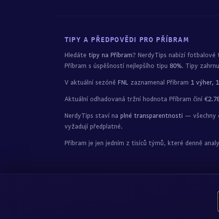
TIPY A PŘEDPOVĚDI PRO PŘÍBRAM
Hledáte
tipy na Příbram
? NerdyTips nabízí fotbalové
Příbram s úspěšností nejlepšího tipu
80%
. Tipy zahrnu
V aktuální sezóně
FNL
zaznamenal Příbram
1 výher, 
Aktuální odhadovaná tržní hodnota Příbram činí
€2.7
NerdyTips staví na
plné transparentnosti
— všechny do
vyžadují předplatné.
Příbram je jen jedním z tisíců týmů, které denně a