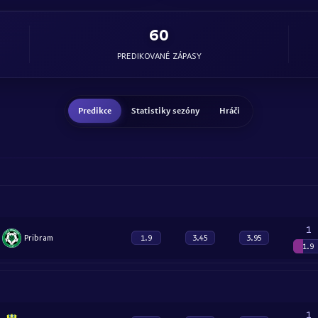
60
PREDIKOVANÉ ZÁPASY
Predikce
Statistiky sezóny
Hráči
1
Pribram
1.9
3.45
3.95
1.9
1