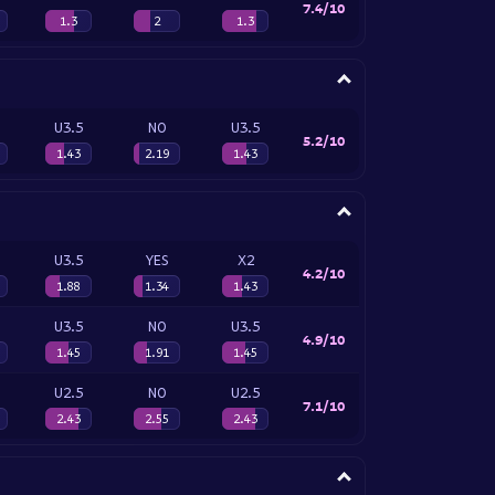
7.4/10
1.3
2
1.3
U3.5
NO
U3.5
5.2/10
1.43
2.19
1.43
U3.5
YES
X2
4.2/10
1.88
1.34
1.43
U3.5
NO
U3.5
4.9/10
1.45
1.91
1.45
U2.5
NO
U2.5
7.1/10
2.43
2.55
2.43