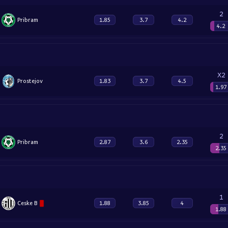
2
Pribram
1.85
3.7
4.2
4.2
X2
Prostejov
1.83
3.7
4.5
1.97
2
Pribram
2.87
3.6
2.35
2.35
1
Ceske B
1.88
3.85
4
1.88