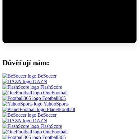
Důvěřují nám:
BeSoccer
DAZN
FlashScore
OneFootball
Football365
YahooSports
PlanetFootball
BeSoccer
DAZN
FlashScore
OneFootball
Football365