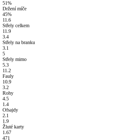
51%
Držení míče
45%
11.6
Střely celkem
11.9
3.4
Střely na branku
3.1
5
Střely mimo
5.3
11.2
Fauly
10.9
3.2
Rohy
4.5
1.4
Ofsajdy
2.1
1.9
Žluté karty
1.67
471