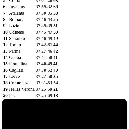
5
Como
37
61-28
68
6
Juventus
37
59-32
68
7
Atalanta
37
50-35
58
8
Bologna
37
46-43
55
9
Lazio
37
39-39
51
10
Udinese
37
45-47
50
11
Sassuolo
37
46-49
49
12
Torino
37
42-61
44
13
Parma
37
27-46
42
14
Genoa
37
41-50
41
15
Fiorentina
37
40-49
41
16
Cagliari
37
38-52
40
17
Lecce
37
27-50
35
18
Cremonese
37
31-53
34
19
Hellas Verona
37
25-59
21
20
Pisa
37
25-69
18