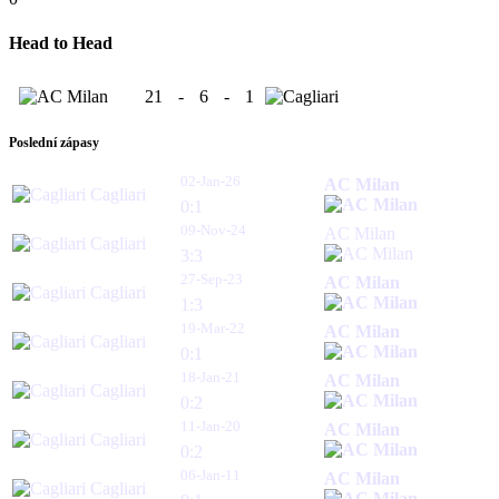
Head to Head
21
-
6
-
1
Poslední zápasy
02-Jan-26
AC Milan
Cagliari
0:1
09-Nov-24
AC Milan
Cagliari
3:3
27-Sep-23
AC Milan
Cagliari
1:3
19-Mar-22
AC Milan
Cagliari
0:1
18-Jan-21
AC Milan
Cagliari
0:2
11-Jan-20
AC Milan
Cagliari
0:2
06-Jan-11
AC Milan
Cagliari