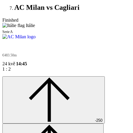
AC Milan vs Cagliari
Finished
Itálie
Serie A
AC Milan
€483.50m
24 kvě
14:45
1
:
2
-250