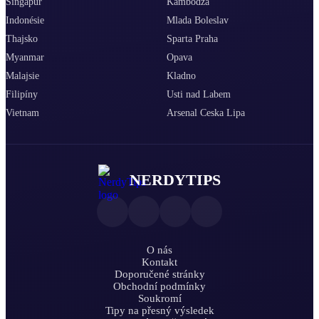
Singapur
Kambodža
Indonésie
Mlada Boleslav
Thajsko
Sparta Praha
Myanmar
Opava
Malajsie
Kladno
Filipíny
Usti nad Labem
Vietnam
Arsenal Ceska Lipa
NERDYTIPS
O nás
Kontakt
Doporučené stránky
Obchodní podmínky
Soukromí
Tipy na přesný výsledek