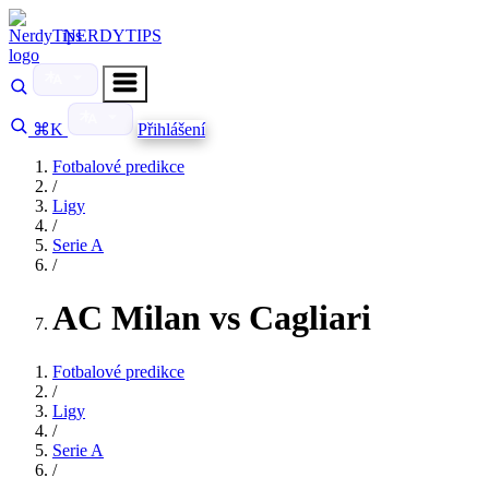
NERDYTIPS
⌘K
Přihlášení
Fotbalové predikce
/
Ligy
/
Serie A
/
AC Milan vs Cagliari
Fotbalové predikce
/
Ligy
/
Serie A
/