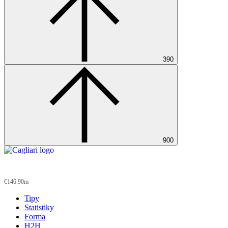
390
900
Cagliari
€146.90m
Tipy
Statistiky
Forma
H2H