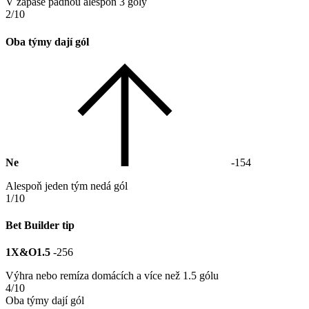
V zápase padnou alespoň 3 góly
2/10
Oba týmy dají gól
Ne
-154
Alespoň jeden tým nedá gól
1/10
Bet Builder tip
1X&O1.5
-256
Výhra nebo remíza domácích a více než 1.5 gólu
4/10
Oba týmy dají gól