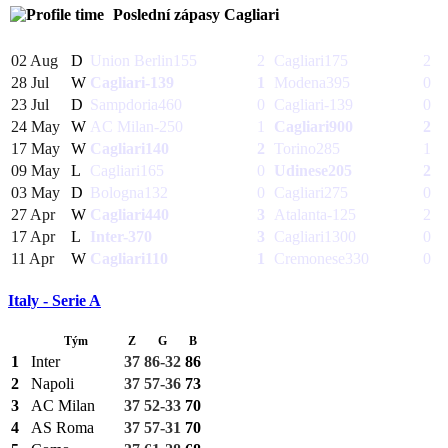
Poslední zápasy
Cagliari
02 Aug
D
Union Berlin
155
2
Cagliari
175
2
28 Jul
W
Cagliari
-139
1
Modena
395
0
23 Jul
D
Sampdoria
460
0
Cagliari
-139
0
24 May
W
AC Milan
-250
1
Cagliari
900
2
17 May
W
Cagliari
140
2
Torino
285
1
09 May
L
Cagliari
165
0
Udinese
205
2
03 May
D
Bologna
132
0
Cagliari
275
0
27 Apr
W
Cagliari
440
3
Atalanta
-125
2
17 Apr
L
Inter
-370
3
Cagliari
1300
0
11 Apr
W
Cagliari
110
1
Cremonese
330
0
Italy - Serie A
Tým
Z
G
B
1
Inter
37
86-32
86
2
Napoli
37
57-36
73
3
AC Milan
37
52-33
70
4
AS Roma
37
57-31
70