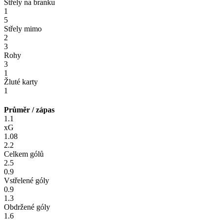
Střely na branku
1
5
Střely mimo
2
3
Rohy
3
1
Žluté karty
1
Průměr / zápas
1.1
xG
1.08
2.2
Celkem gólů
2.5
0.9
Vstřelené góly
0.9
1.3
Obdržené góly
1.6