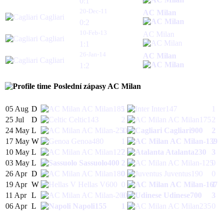
0:1
20-Dec-11
AC Milan
Cagliari
0:2
10-Feb-13
AC Milan
Cagliari
1:1
26-Jan-14
AC Milan
Cagliari
1:2
Poslední zápasy
AC Milan
05 Aug
D
AC Milan
185
1
Inter
147
1
25 Jul
D
Celtic
143
2
AC Milan
175
2
24 May
L
AC Milan
-250
1
Cagliari
900
2
17 May
W
Genoa
480
1
AC Milan
-139
2
10 May
L
AC Milan
127
2
Atalanta
230
3
03 May
L
Sassuolo
400
2
AC Milan
-125
0
26 Apr
D
AC Milan
180
0
Juventus
190
0
19 Apr
W
Hellas V
600
0
AC Milan
-167
1
11 Apr
L
AC Milan
-200
0
Udinese
700
3
06 Apr
L
Napoli
155
1
AC Milan
235
0