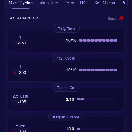
Maç Tüyoları
İstatistikler
Form
H2H
Son Maçlar
Puan
Sunan:
AI TAHMINLERI
En İyi Tüyo
1
10/10
-250
1x2 Tüyosu
1
10/10
-250
Toplam Gol
2.5 Üstü
2/10
-105
Karşılıklı Gol Var
Hayır
1/10
-154