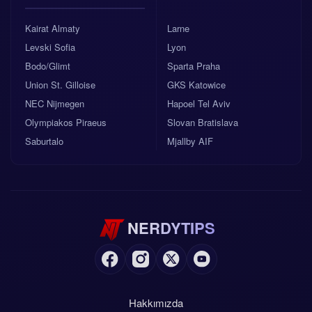
Kairat Almaty
Larne
Levski Sofia
Lyon
Bodo/Glimt
Sparta Praha
Union St. Gilloise
GKS Katowice
NEC Nijmegen
Hapoel Tel Aviv
Olympiakos Piraeus
Slovan Bratislava
Saburtalo
Mjallby AIF
NERDYTIPS
Hakkımızda