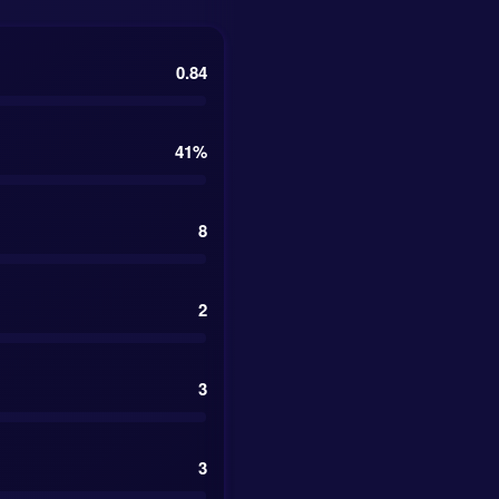
0.84
41%
8
2
3
3