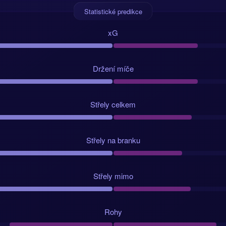
Statistické predikce
xG
Držení míče
Střely celkem
Střely na branku
Střely mimo
Rohy