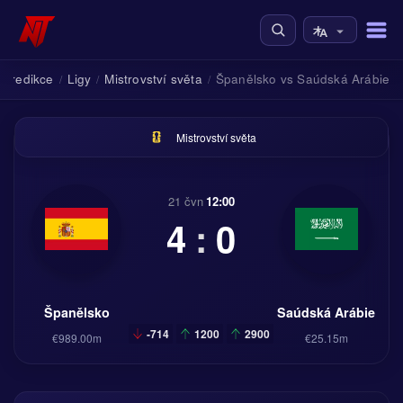
 predikce
Ligy
Mistrovství světa
Španělsko vs Saúdská Arábie
/
/
/
Mistrovství světa
21 čvn
12:00
4
:
0
Španělsko
Saúdská Arábie
-714
1200
2900
€989.00m
€25.15m