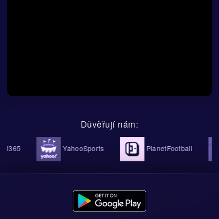
Důvěřují nám:
l365
YahooSports
PlanetFootball