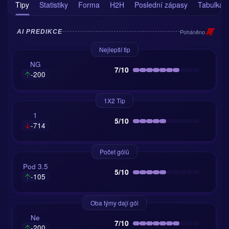
Tipy
Statistiky
Forma
H2H
Poslední zápasy
Tabulka
Poháněno
AI PREDIKCE
Nejlepší tip
NG
7/10
-200
1X2 Tip
1
5/10
-714
Počet gólů
Pod 3.5
5/10
-105
Oba týmy dají gól
Ne
7/10
-200