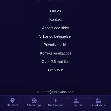
Om os
Kontakt
Anbefalede sider
Vilkår og betingelser
Privatlivspolitik
Korrekt resultat tips
Over 2.5 mål-tips
Hit & Win
support@nerdytips.com
©2026 NerdyTech Hub SRL · VAT RO40424366
18+ • Spil venligst ansvarligt •
GambleAware
•
NCPGambling.org
Bankere
Alle kampe
Bet Builder
Log ind
Opret konto