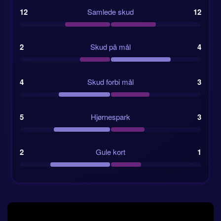
12
Samlede skud
12
2
Skud på mål
4
4
Skud forbi mål
3
5
Hjørnespark
3
2
Gule kort
1