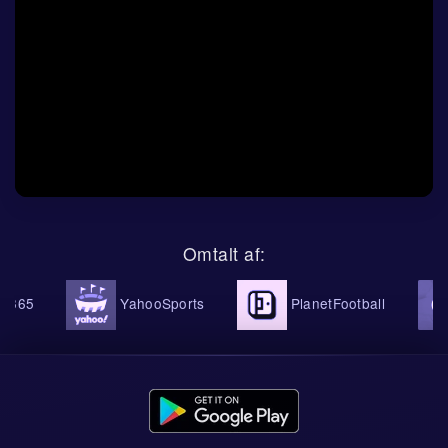
Omtalt af:
365
YahooSports
PlanetFootball