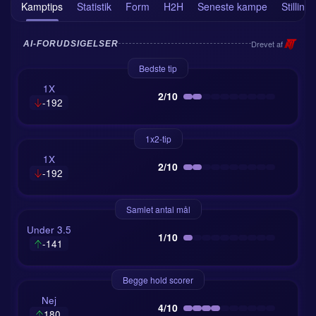
Kamptips
Statistik
Form
H2H
Seneste kampe
Stillinge
Drevet af
AI-FORUDSIGELSER
Bedste tip
1X
2/10
-192
1x2-tip
1X
2/10
-192
Samlet antal mål
Under 3.5
1/10
-141
Begge hold scorer
Nej
4/10
180