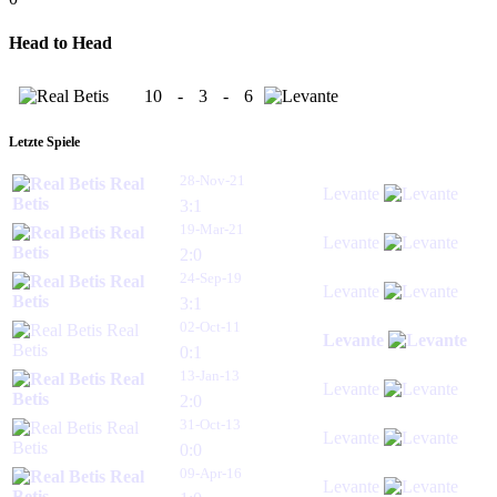
Head to Head
10
-
3
-
6
Letzte Spiele
28-Nov-21
Real
Levante
Betis
3:1
19-Mar-21
Real
Levante
Betis
2:0
24-Sep-19
Real
Levante
Betis
3:1
02-Oct-11
Real
Levante
Betis
0:1
13-Jan-13
Real
Levante
Betis
2:0
31-Oct-13
Real
Levante
Betis
0:0
09-Apr-16
Real
Levante
Betis