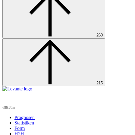
260
215
Levante
€86.70m
Prognosen
Statistiken
Form
H2H