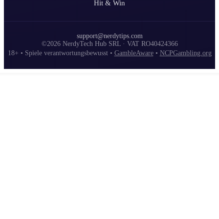
Hit & Win
support@nerdytips.com
©2026 NerdyTech Hub SRL · VAT RO40424366
18+ • Spiele verantwortungsbewusst •
GambleAware
•
NCPGambling.org