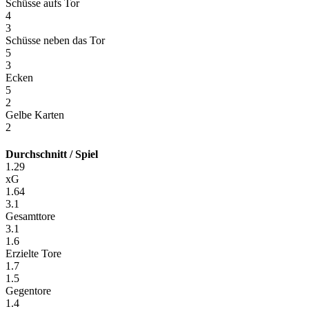
Schüsse aufs Tor
4
3
Schüsse neben das Tor
5
3
Ecken
5
2
Gelbe Karten
2
Durchschnitt / Spiel
1.29
xG
1.64
3.1
Gesamttore
3.1
1.6
Erzielte Tore
1.7
1.5
Gegentore
1.4