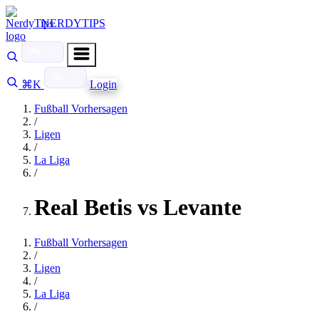
NERDYTIPS
⌘K
Login
Fußball Vorhersagen
/
Ligen
/
La Liga
/
Real Betis vs Levante
Fußball Vorhersagen
/
Ligen
/
La Liga
/