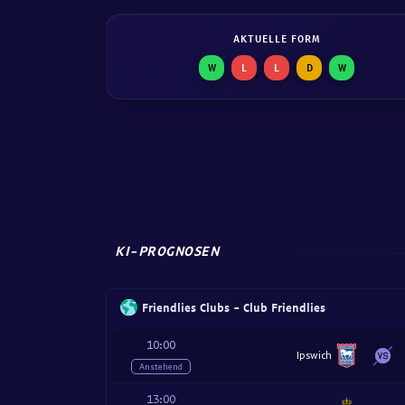
AKTUELLE FORM
W
L
L
D
W
KI-PROGNOSEN
Friendlies Clubs - Club Friendlies
10:00
Ipswich
Anstehend
13:00