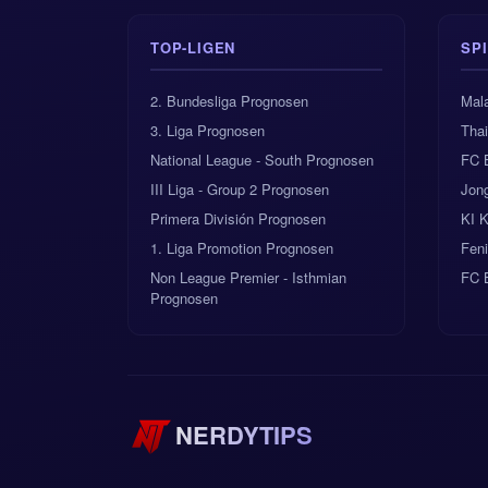
TOP-LIGEN
SP
2. Bundesliga Prognosen
Mala
3. Liga Prognosen
Tha
National League - South Prognosen
FC B
III Liga - Group 2 Prognosen
Jon
Primera División Prognosen
KI 
1. Liga Promotion Prognosen
Feni
Non League Premier - Isthmian
FC B
Prognosen
NERDYTIPS