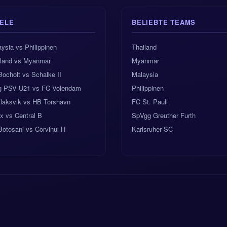
IELE
BELIEBTE TEAMS
ysia vs Philippinen
Thailand
iland vs Myanmar
Myanmar
ocholt vs Schalke II
Malaysia
g PSV U21 vs FC Volendam
Philippinen
Klaksvik vs HB Torshavn
FC St. Pauli
x vs Central B
SpVgg Greuther Furth
otosani vs Corvinul H
Karlsruher SC