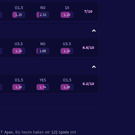
O1.5
NO
1X
7/10
1.25
2.32
1.29
U3.5
NO
U3.5
6.6/10
1.26
1.88
1.26
O1.5
YES
O1.5
6.2/10
1.28
1.74
1.28
NT Apex
. Bis heute haben wir
121 Spiele
mit