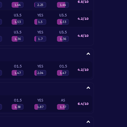
6.8/10
1.44
2.25
1.44
U3.5
YES
U3.5
4.2/10
1.53
1.5
1.53
U3.5
YES
U3.5
4.6/10
1.36
1.7
1.36
O1.5
YES
O1.5
4.2/10
1.47
2.04
1.47
O1.5
YES
AS
6.4/10
1.38
1.87
1.37