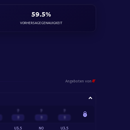
59.5%
VORHERSAGEGENAUIGKEIT
Angeboten von
?
?
?
?
?
?
U3.5
NO
U3.5