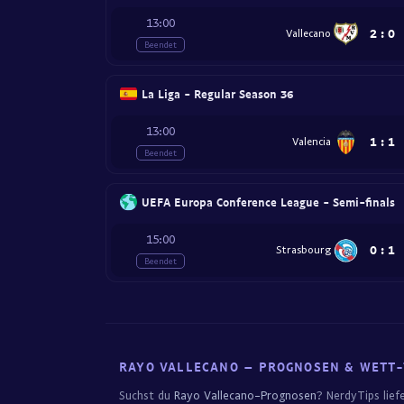
13:00
2
:
0
Vallecano
Beendet
La Liga - Regular Season 36
13:00
1
:
1
Valencia
Beendet
UEFA Europa Conference League - Semi-finals
15:00
0
:
1
Strasbourg
Beendet
RAYO VALLECANO – PROGNOSEN & WETT-
Suchst du
Rayo Vallecano-Prognosen
? NerdyTips lief