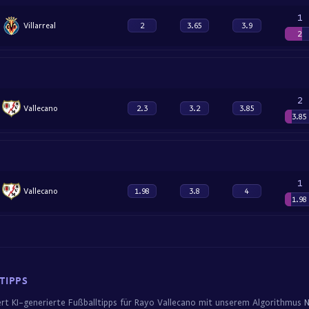
1
Villarreal
2
3.65
3.9
2
2
Vallecano
2.3
3.2
3.85
3.85
1
Vallecano
1.98
3.8
4
1.98
TIPPS
ert KI-generierte Fußballtipps für Rayo Vallecano mit unserem Algorithmus