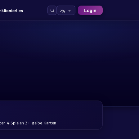
Login
nktioniert es
zten 4 Spielen 3+ gelbe Karten