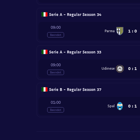
Serie A - Regular Season 34
09:00
1
:
0
Parma
Beendet
Serie A - Regular Season 33
09:00
0
:
1
Udinese
Beendet
Serie B - Regular Season 37
01:00
0
:
1
Spal
Beendet