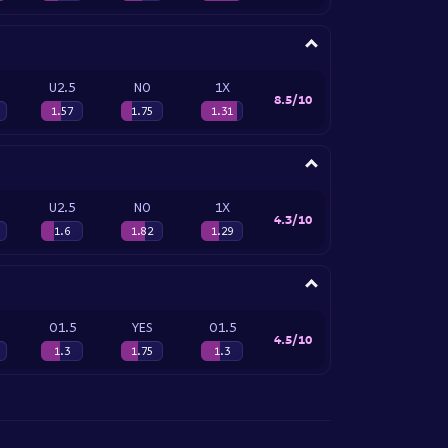
U2.5
NO
1X
8.5/10
1.57
1.75
1.31
U2.5
NO
1X
4.3/10
1.6
1.82
1.29
O1.5
YES
O1.5
4.5/10
1.3
1.75
1.3