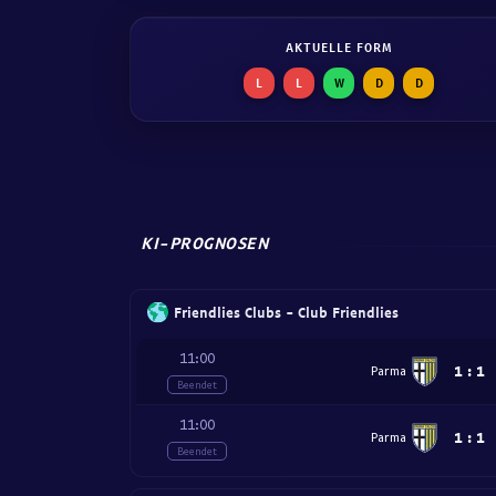
AKTUELLE FORM
L
L
W
D
D
KI-PROGNOSEN
Friendlies Clubs - Club Friendlies
11:00
1
:
1
Parma
Beendet
11:00
1
:
1
Parma
Beendet