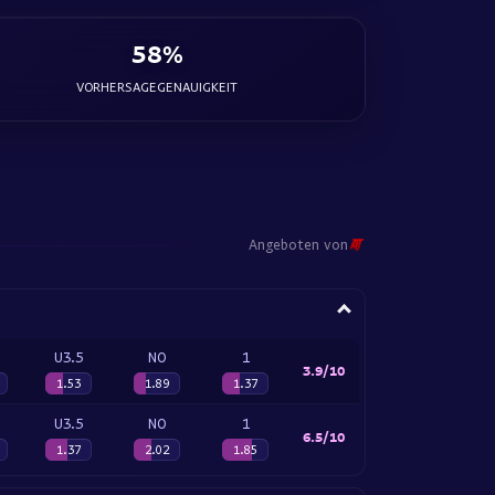
58%
VORHERSAGEGENAUIGKEIT
Angeboten von
U3.5
NO
1
3.9/10
1.53
1.89
1.37
U3.5
NO
1
6.5/10
1.37
2.02
1.85