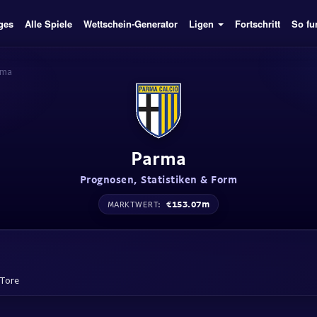
ges
Alle Spiele
Wettschein-Generator
Ligen
Fortschritt
So fu
rma
Parma
Prognosen, Statistiken & Form
€153.07m
MARKTWERT:
 Tore