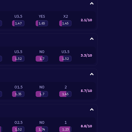
U3.5
YES
X2
2.1/10
1.47
1.65
1.45
U3.5
NO
U3.5
3.3/10
1.52
1.7
1.52
O1.5
NO
2
5.7/10
1.35
1.7
1.45
O2.5
NO
1
8.8/10
1.52
1.74
1.23