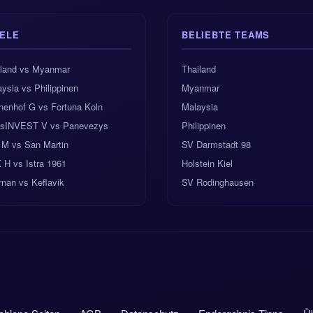
IELE
BELIEBTE TEAMS
iland vs Myanmar
Thailand
ysia vs Philippinen
Myanmar
nenhof G vs Fortuna Koln
Malaysia
nsINVEST V vs Panevezys
Philippinen
 M vs San Martin
SV Darmstadt 98
 H vs Istra 1961
Holstein Kiel
rnan vs Keflavik
SV Rodinghausen