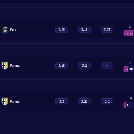
1
Pisa
2.25
3.15
3.75
2.25
1
Parma
2.18
3.2
4
2.18
1X
Parma
3.3
3.25
2.2
1.66