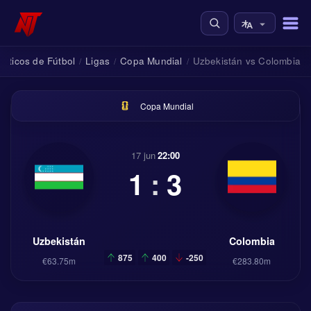
ósticos de Fútbol
Ligas
Copa Mundial
Uzbekistán vs Colombia
/
/
/
Copa Mundial
17 jun
22:00
1
:
3
Uzbekistán
Colombia
875
400
-250
€63.75m
€283.80m