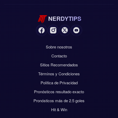
NerdyTips se inclina por más de 1.5 goles en total,
pero con un nivel de confianza más bajo, de 2.3.
Tiene sentido: Colombia debería generar ocasiones
NERDYTIPS
suficientes para marcar dos veces, pero Uzbekistan
probablemente se centrará mucho en minimizar
daños. No se espera precisamente una fiesta de
goles.
Sobre nosotros
La previsión disciplinaria es tranquila, con 1 tarjeta
Contacto
amarilla esperada para cada equipo. Eso sugiere un
partido competitivo, pero no uno que deba
Sitios Recomendados
convertirse en una colección de amonestaciones. Los
Términos y Condiciones
córners también se mantienen en una línea
Política de Privacidad
moderada, con 7 previstos en total.
Pronósticos resultado exacto
Veredicto final
Pronósticos más de 2.5 goles
La palabra clave para los apostantes es simple:
Hit & Win
control. Colombia debería controlar la posesión, el
territorio y la generación de ocasiones. Uzbekistan ha