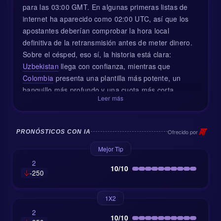
para las 03:00 GMT. En algunas primeras listas de
internet ha aparecido como 02:00 UTC, así que los
apostantes deberían comprobar la hora local
definitiva de la retransmisión antes de meter dinero.
Sobre el césped, eso sí, la historia está clara:
Uzbekistan
llega con confianza, mientras que
Colombia
presenta una plantilla más potente, un
banquillo más profundo y una cuota más corta.
Leer más
Contexto del partido y panorama táctico
Uzbekistan ha ido creciendo de forma constante en el
Ofrecido por
PRONÓSTICOS CON IA
fútbol asiático, y este tipo de partido es justo el que
Mejor Tip
querrá aprovechar para demostrar que es algo más
2
que un tapado bien organizado. Suelen ser
10/10
-250
compactos, disciplinados y pacientes a la hora de
esperar el error rival. Contra un equipo como
1X2
Colombia, eso significa que la primera tarea es
2
sencilla: cerrar bien por dentro, defender el área con
10/10