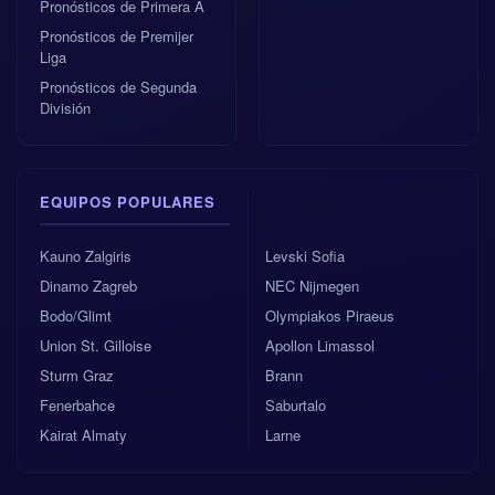
Pronósticos de Primera A
producir 14 remates, incluidos 6 entre los tres palos.
Pronósticos de Premijer
Esa diferencia en volumen ofensivo es importante,
Liga
sobre todo si el marcador final previsto es de 0:2.
Pronósticos de Segunda
División
Mejor apuesta 1x2:
victoria de Colombia a 1.42
Índice de confianza de la IA:
10.0/10
EQUIPOS POPULARES
Pronóstico de goles totales:
Más de 1.5 goles a
1.32
Kauno Zalgiris
Levski Sofia
Dinamo Zagreb
NEC Nijmegen
Marcador previsto al descanso:
Uzbekistan 0:1
Bodo/Glimt
Olympiakos Piraeus
Colombia
Union St. Gilloise
Apollon Limassol
Sturm Graz
Brann
Marcador final previsto:
Uzbekistan 0:2 Colombia
Fenerbahce
Saburtalo
Kairat Almaty
Larne
Pronóstico de goles totales y tarjetas
El mercado de over/under es más prudente. La IA de