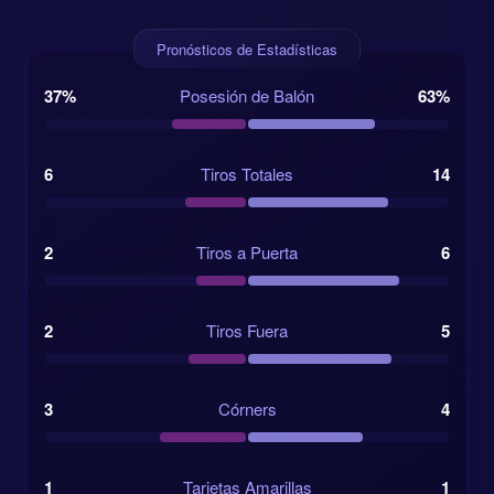
ventajas pueden hacerse muy grandes después del
Pronósticos de Estadísticas
minuto 70.
37%
Posesión de Balón
63%
Notas de forma y el ángulo del cara a cara
No conviene dar por muerta a Uzbekistan tan pronto.
El 11 de junio de 2024 firmó un 0:0 muy meritorio a
6
Tiros Totales
14
domicilio ante Irán, pese a salir con una cuota de 5.5
para ganar. Ese resultado demostró su capacidad
para sufrir, mantener el orden y rascar algo en una
2
Tiros a Puerta
6
salida complicada.
Colombia también tiene un buen recuerdo reciente
2
Tiros Fuera
5
de su propia resistencia. El 11 de junio de 2025
empató 1:1 fuera de casa ante Argentina pese a
partir como clara no favorita, con una cuota de 6.0.
3
Córners
4
Ese tipo de resultado dice mucho de su mentalidad.
Sabe defender cuando hace falta, pero también tiene
calidad suficiente para hacer daño a rivales de primer
1
Tarjetas Amarillas
1