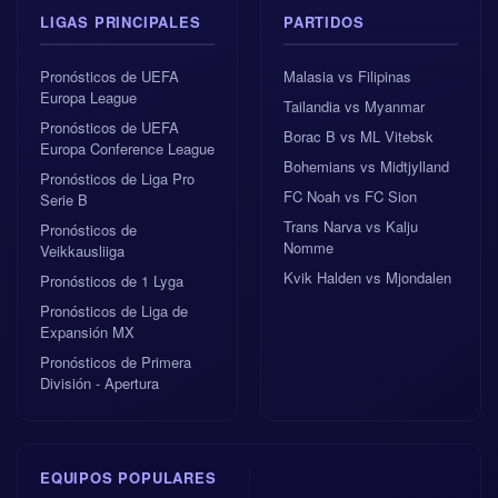
LIGAS PRINCIPALES
PARTIDOS
Pronósticos de UEFA
Malasia vs Filipinas
Europa League
Tailandia vs Myanmar
Pronósticos de UEFA
Borac B vs ML Vitebsk
Europa Conference League
Bohemians vs Midtjylland
Pronósticos de Liga Pro
FC Noah vs FC Sion
Serie B
Trans Narva vs Kalju
Pronósticos de
Nomme
Veikkausliiga
Kvik Halden vs Mjondalen
Pronósticos de 1 Lyga
Pronósticos de Liga de
Expansión MX
Pronósticos de Primera
División - Apertura
EQUIPOS POPULARES