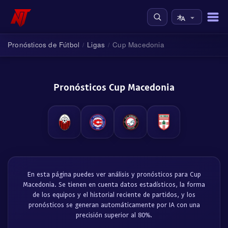
Pronósticos de Fútbol
Ligas
Cup Macedonia
/
/
Pronósticos Cup Macedonia
En esta página puedes ver análisis y pronósticos para Cup
Macedonia. Se tienen en cuenta datos estadísticos, la forma
de los equipos y el historial reciente de partidos, y los
pronósticos se generan automáticamente por IA con una
precisión superior al 80%.