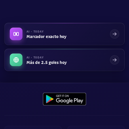
AI · TODAY
Marcador exacto hoy
AI · TODAY
Más de 2.5 goles hoy