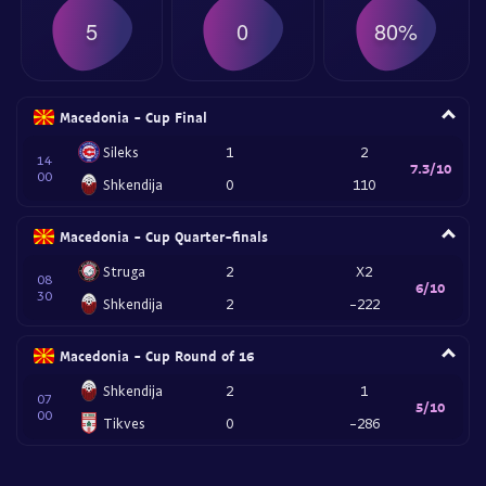
5
0
80%
Macedonia - Cup Final
Sileks
1
2
14
7.3/10
00
Shkendija
0
110
Macedonia - Cup Quarter-finals
Struga
2
X2
08
6/10
30
Shkendija
2
-222
Macedonia - Cup Round of 16
Shkendija
2
1
07
5/10
00
Tikves
0
-286