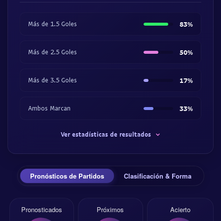
Más de 1.5 Goles
83%
Más de 2.5 Goles
50%
Más de 3.5 Goles
17%
Ambos Marcan
33%
Ver estadísticas de resultados
Pronósticos de Partidos
Clasificación & Forma
Pronosticados
Próximos
Acierto