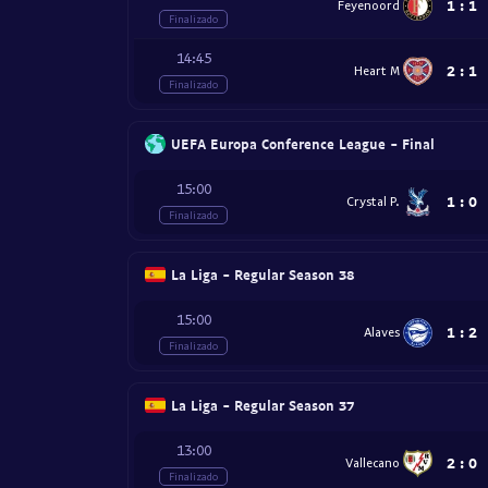
1
:
1
Feyenoord
Finalizado
14:45
2
:
1
Heart M
Finalizado
UEFA Europa Conference League - Final
15:00
1
:
0
Crystal P.
Finalizado
La Liga - Regular Season 38
15:00
1
:
2
Alaves
Finalizado
La Liga - Regular Season 37
13:00
2
:
0
Vallecano
Finalizado