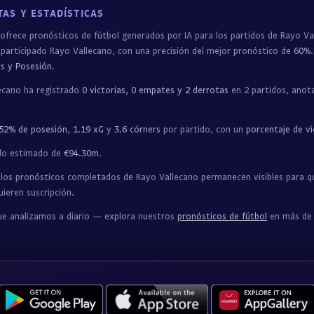
AS Y ESTADÍSTICAS
ofrece pronósticos de fútbol generados por IA para los partidos de Rayo V
 participado Rayo Vallecano, con una precisión del mejor pronóstico de
60%
s y Posesión
.
lecano ha registrado
0 victorias, 0 empates y 2 derrotas
en 2 partidos, ano
52% de posesión
,
1.19 xG
y
3.6 córners
por partido, con un
porcentaje de vi
ado estimado de
€94.30m
.
os pronósticos completados de Rayo Vallecano permanecen visibles para que 
ieren suscripción.
que analizamos a diario — explora nuestros
pronósticos de fútbol
en más de 