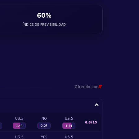
60%
ÍNDICE DE PREVISIBILIDAD
Ofrecido por
U3.5
NO
U3.5
6.8/10
1.44
2.25
1.44
U3.5
YES
U3.5