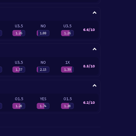
U3.5
NO
U3.5
6.6/10
1.26
1.88
1.26
U3.5
NO
1X
8.5/10
1.37
2.15
1.39
O1.5
YES
O1.5
6.2/10
1.28
1.74
1.28