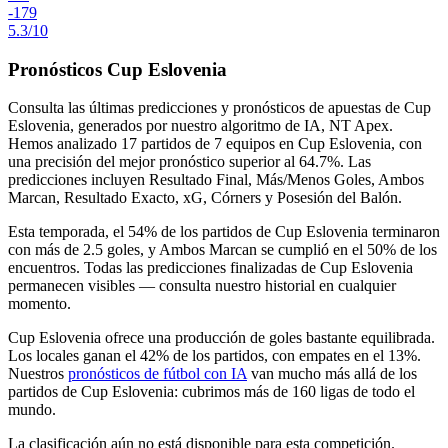
-179
5.3/10
Pronósticos Cup Eslovenia
Consulta las últimas predicciones y pronósticos de apuestas de
Cup
Eslovenia
, generados por nuestro algoritmo de IA,
NT Apex
.
Hemos analizado
17 partidos
de
7 equipos
en Cup Eslovenia, con
una precisión del mejor pronóstico superior al
64.7%
. Las
predicciones incluyen
Resultado Final, Más/Menos Goles, Ambos
Marcan, Resultado Exacto, xG, Córners y Posesión del Balón
.
Esta temporada, el
54%
de los partidos de Cup Eslovenia terminaron
con más de 2.5 goles, y Ambos Marcan se cumplió en el
50%
de los
encuentros. Todas las predicciones finalizadas de Cup Eslovenia
permanecen visibles — consulta nuestro historial en cualquier
momento.
Cup Eslovenia ofrece una producción de goles bastante equilibrada.
Los locales ganan el 42% de los partidos, con empates en el 13%.
Nuestros
pronósticos de fútbol con IA
van mucho más allá de los
partidos de Cup Eslovenia: cubrimos más de 160 ligas de todo el
mundo.
La clasificación aún no está disponible para esta competición.