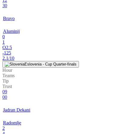
12
30
Bravo
Aluminij
0
1
O2.5
-125
2.1/10
Eslovenia - Cup Quarter-finals
Hour
Teams
Tip
Trust
09
00
Jadran Dekani
Radomlje
2
4