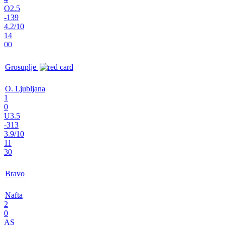
O2.5
-139
4.2/10
14
00
Grosuplje
O. Ljubljana
1
0
U3.5
-313
3.9/10
11
30
Bravo
Nafta
2
0
AS