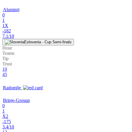
Aluminij
0
1
1X
-182
7.1/10
Eslovenia - Cup Semi-finals
Hour
Teams
Tip
Trust
10
45
Radomlje
Brinje-Grosup
0
1
X2
-175
3.4/10