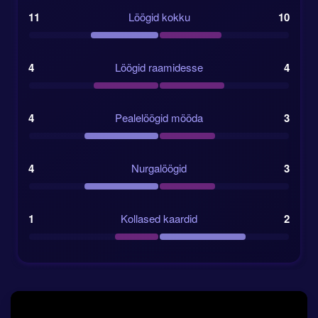
11
Löögid kokku
10
4
Löögid raamidesse
4
4
Pealelöögid mööda
3
4
Nurgalöögid
3
1
Kollased kaardid
2