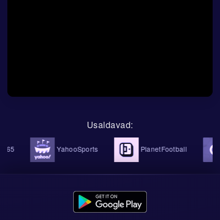
Usaldavad:
65
YahooSports
PlanetFootball