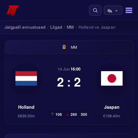
Jalgpalli ennustused
Liigad
MM
Holland vs Jaapan
/
/
/
MM
14 Jun
16:00
2
:
2
Holland
Jaapan
108
260
300
€836.00m
€198.40m