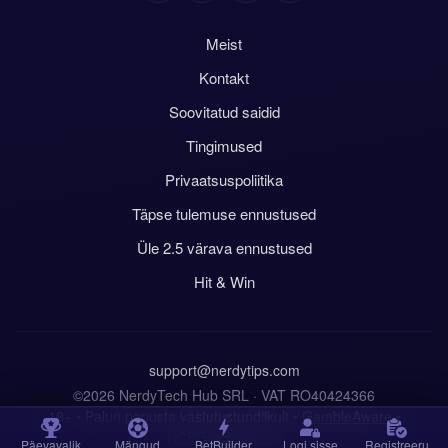
Meist
Kontakt
Soovitatud saidid
Tingimused
Privaatsuspoliitika
Täpse tulemuse ennustused
Üle 2.5 värava ennustused
Hit & Win
support@nerdytips.com
©2026 NerdyTech Hub SRL · VAT RO40424366
18+ • Palun panusta vastutustundlikult •
GambleAware
•
NCPGambling.org
Päevavalik
Mängud
BetBuilder
Logi sisse
Registreeru