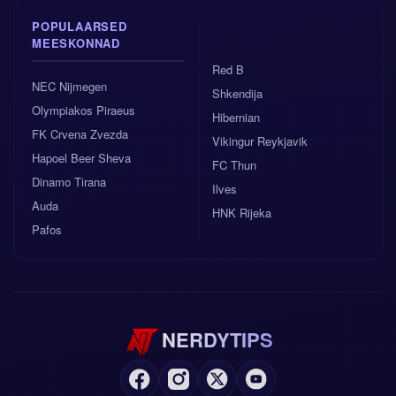
POPULAARSED
MEESKONNAD
Red B
NEC Nijmegen
Shkendija
Olympiakos Piraeus
Hibernian
FK Crvena Zvezda
Vikingur Reykjavik
Hapoel Beer Sheva
FC Thun
Dinamo Tirana
Ilves
Auda
HNK Rijeka
Pafos
NERDYTIPS