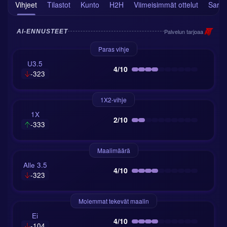
Vihjeet
Tilastot
Kunto
H2H
Viimeisimmät ottelut
Sarja
Palvelun tarjoaa
AI-ENNUSTEET
Paras vihje
U3.5
4/10
-323
1X2-vihje
1X
2/10
-333
Maalimäärä
Alle 3.5
4/10
-323
Molemmat tekevät maalin
Ei
4/10
-104