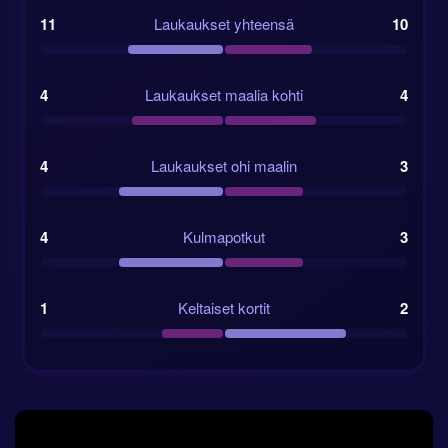
11
Laukaukset yhteensä
10
4
Laukaukset maalia kohti
4
4
Laukaukset ohi maalin
3
4
Kulmapotkut
3
1
Keltaiset kortit
2