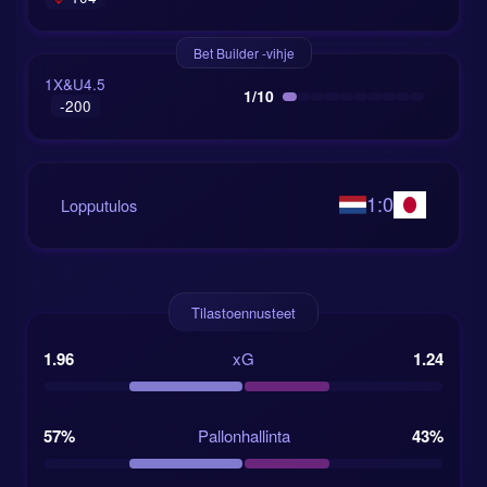
Bet Builder -vihje
1X&U4.5
1/10
-200
1:0
Lopputulos
Tilastoennusteet
1.96
xG
1.24
57%
Pallonhallinta
43%