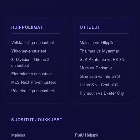
HUIPPULIIGAT
OTTELUT
Veikkausliiga-ennusteet
Malesia vs Filippiinit
Ykkönen-ennusteet
Thaimaa vs Myanmar
3. Division - Girone 2-
SJK Akatemia vs PK-35
ennusteet
Mura vs Radomlje
Ekstraklasa-ennusteet
Gimnasia vs Tristan S
MLS Next Pro-ennusteet
Union S vs Central C
Primeira Liga-ennusteet
Plymouth vs Exeter City
SUOSITUT JOUKKUEET
Malesia
PuiU Helsinki