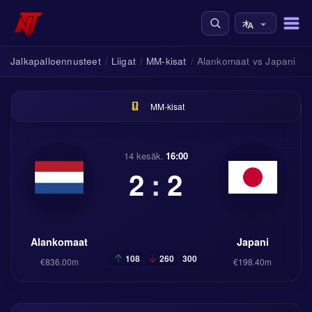
Jalkapalloennusteet
Liigat
MM-kisat
Alankomaat vs Japani
/
/
/
MM-kisat
14 kesäk.
16:00
2
:
2
Alankomaat
Japani
108
260
300
€836.00m
€198.40m