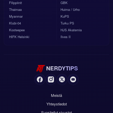
Filippiinit
GBK
Thaimaa
Huima / Urho
Myanmar
KuPS
Klubi-04
Turku PS
Kooteepee
HJS Akatemia
HIFK Helsinki
Ilves II
NERDYTIPS
Meistä
Yhteystiedot
Suositellut sivustot