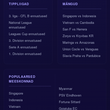
TIPPLIIGAD
MÄNGUD
3. liga - CFL B ennustused
Singapore vs Indonesia
National League
Vietnam vs Cambodia
ennustused
San F vs Herrera
Leagues Cup ennustused
Zorya vs Kryvbas KR
3. Division ennustused
Maringa vs Amazonas
Serie A ennustused
Union Cocle vs Veraguas
1. Division ennustused
Slavia Praha vs Pardubice
POPULAARSED
MEESKONNAD
Myanmar
Singapore
PSV Eindhoven
Indonesia
Fortuna Sittard
Vietnam
Goiatuba EC