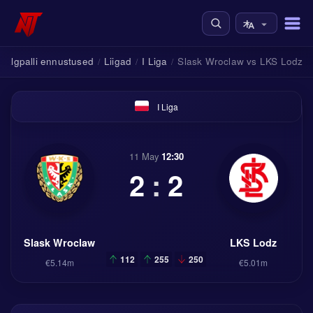
Jalgpalli ennustused
Liigad
I Liga
Slask Wroclaw vs LKS Lodz
/
/
/
I Liga
11 May
12:30
2
:
2
Slask Wroclaw
LKS Lodz
112
255
250
€5.14m
€5.01m