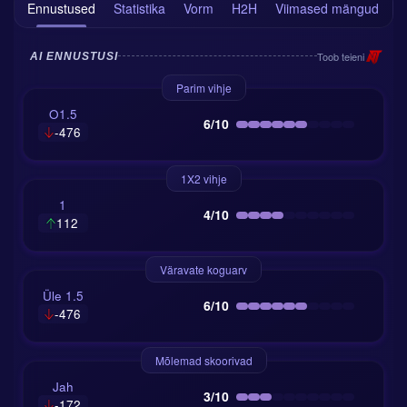
Ennustused
Statistika
Vorm
H2H
Viimased mängud
T
Toob teieni
AI ENNUSTUSI
Parim vihje
O1.5
6/10
-476
1X2 vihje
1
4/10
112
Väravate koguarv
Üle 1.5
6/10
-476
Mõlemad skoorivad
Jah
3/10
-172