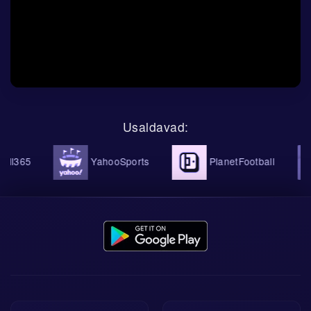
Usaldavad:
l365
YahooSports
PlanetFootball