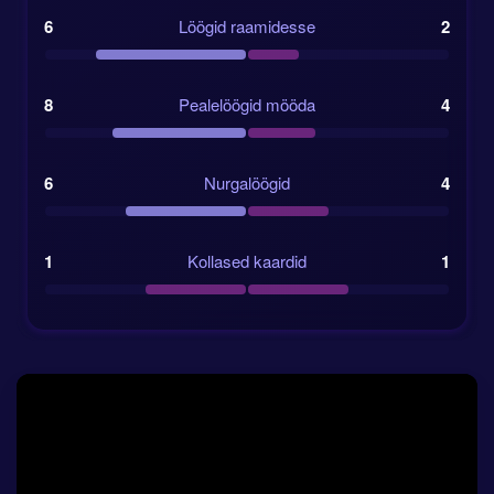
6
Löögid raamidesse
2
8
Pealelöögid mööda
4
6
Nurgalöögid
4
1
Kollased kaardid
1