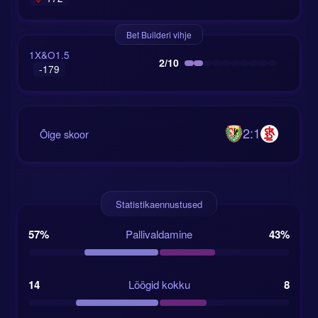
Bet Builderi vihje
1X&O1.5
2/10
-179
2:1
Õige skoor
Statistikaennustused
57%
Pallivaldamine
43%
14
Löögid kokku
8