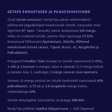
GETAFE ENNUSTUSED JA PANUSTAMISVIHJED
Otsid
Getafe ennustusi
? NerdyTips pakub tehisintellektil
põhinevaid jalgpallivihjeid meeskonnale Getafe, kasutades meie
algoritmi
NT Apex
. Tänaseks oleme analüüsinud
106 mängu
,
milles on osalenud Getafe, parima vihje täpsusega
67.92%
.
Ennustused hõlmavad
Lõpptulemust, Alla/Üle, Mõlemad
meeskonnad löövad värava, Täpset skoori, xG, Nurgalööke ja
Pallivaldamist
.
Praegusel
Friendlies Clubs
hooajal on Getafe saavutanud
2 võitu,
1 viiki ja 1 kaotust
4 mängus, lüües
4 väravat
(1.0 mängu kohta)
ja lubades lüüa 5, sealhulgas
2 mängu väravat sisse laskmata
.
Viimase 10 mängu jooksul on Getafe keskmiselt saavutanud
45%
pallivaldamist
,
0.75 xG
ja
3.6 nurgalööki
mängu kohta,
võidumääraga
40%
.
Getafe hinnanguline turuväärtus on praegu
€68.60m
.
NerdyTips põhineb
täielikul läbipaistvusel
— kõik lõppenud