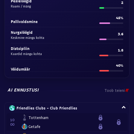
Pealelöögid
2
Raami / mäng
45%
Pallivaldamine
Nurgalöögid
3.6
Keskmine mängu kohta
Distsipliin
1.8
Kaardid mängu kohta
40%
Võidumäär
AI ENNUSTUSI
Toob teieni
Friendlies Clubs - Club Friendlies
Tottenham
10
00
Getafe