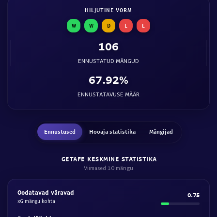
HILJUTINE VORM
W
W
D
L
L
106
ENNUSTATUD MÄNGUD
67.92%
ENNUSTATAVUSE MÄÄR
Ennustused
Hooaja statistika
Mängijad
GETAFE KESKMINE STATISTIKA
Viimased 10 mängu
Oodatavad väravad
0.75
xG mängu kohta