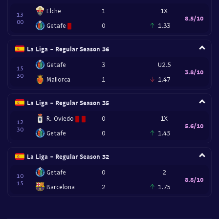
Elche
1
1X
13
8.5/10
00
Getafe
0
1.33
La Liga - Regular Season 36
Getafe
3
U2.5
15
3.8/10
30
Mallorca
1
1.47
La Liga - Regular Season 35
R. Oviedo
0
1X
12
5.6/10
30
Getafe
0
1.45
La Liga - Regular Season 32
Getafe
0
2
10
8.8/10
15
Barcelona
2
1.75