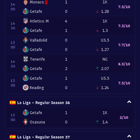
Monaco
1
1X
14
7.3/10
00
Getafe
0
1.28
Atletico M
4
1X
14
7.3/10
30
Getafe
1
1.3
Valladolid
0
U3.5
13
7.7/10
00
Getafe
0
1.27
Tenerife
1
NG
14
6.3/10
30
Getafe
2
2.07
Getafe
1
U3.5
13
7.3/10
00
Reading
0
1.24
La Liga - Regular Season 38
Getafe
1
1X
15
2/10
00
Osasuna
0
1.4
La Liga - Regular Season 37