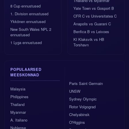
Thailand vs Myanmar
8 Cup ennustused
Yate Town vs Gosport B
1. Division ennustused
CFR C vs Universitatea C
Ykkönen ennustused
Anapolis vs Guarani C
New South Wales NPL 2
Benfica B vs Leixoes
ennustused
KI Klaksvik vs HB
1 Lyga ennustused
Torshavn
POPULAARSED
MEESKONNAD
Paris Saint Germain
Malaysia
UNSW
Philippines
Sydney Olympic
Thailand
Rotor Volgograd
Myanmar
Chelyabinsk
A. Italiano
O'Higgins
Nublense