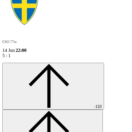
Rootsi
€363.77m
14 Jun
22:00
5
:
1
-110