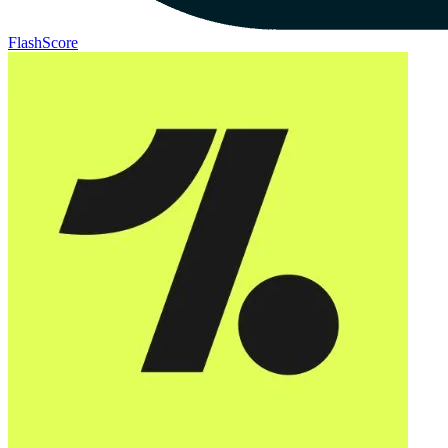
FlashScore