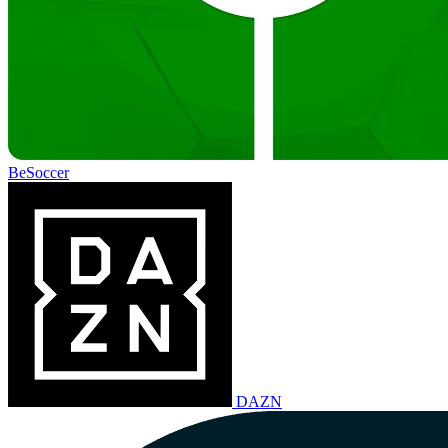
BeSoccer
DAZN