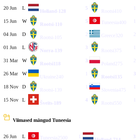
20 Jun
L
5
1
Holland
-128
Rootsi
410
15 Jun
W
5
1
Tuneesia
400
Rootsi
-110
04 Jun
D
2
2
Greece
320
Rootsi
-105
01 Jun
L
3
1
Norra
-139
Rootsi
375
31 Mar
W
3
2
Rootsi
118
Poland
275
26 Mar
W
1
3
Ukraine
240
Rootsi
135
18 Nov
D
1
1
Rootsi
-139
Slovenia
475
15 Nov
L
4
1
Šveits
-189
Rootsi
550
Viimased mängud
Tuneesia
26 Jun
L
1
3
Tuneesia
2500
Holland
-714