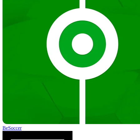
BeSoccer