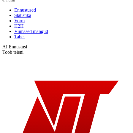
€71.05m
Ennustused
Statistika
Vorm
H2H
Viimased mängud
Tabel
AI Ennustusi
Toob teieni