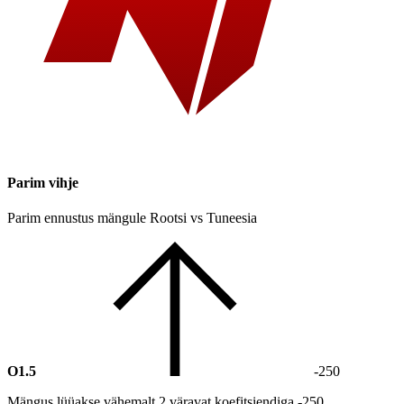
Parim vihje
Parim ennustus mängule Rootsi vs Tuneesia
O1.5
-250
Mängus lüüakse vähemalt 2 väravat koefitsiendiga -250