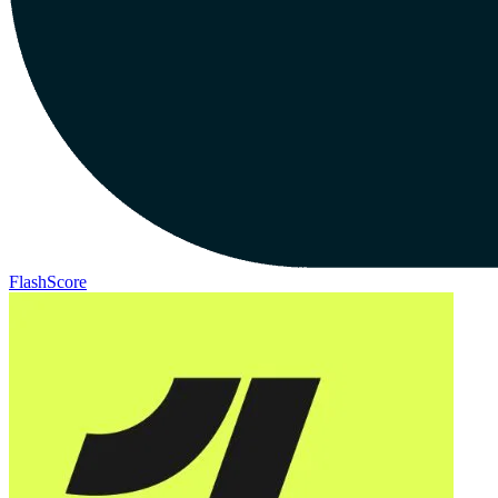
FlashScore