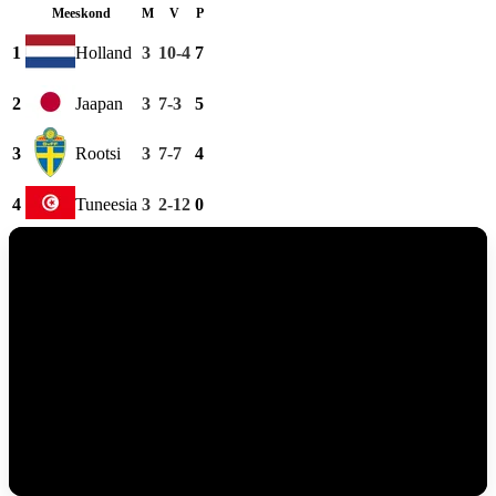
Meeskond
M
V
P
1
3
10-4
7
Holland
2
Jaapan
3
7-3
5
3
3
7-7
4
Rootsi
4
Tuneesia
3
2-12
0