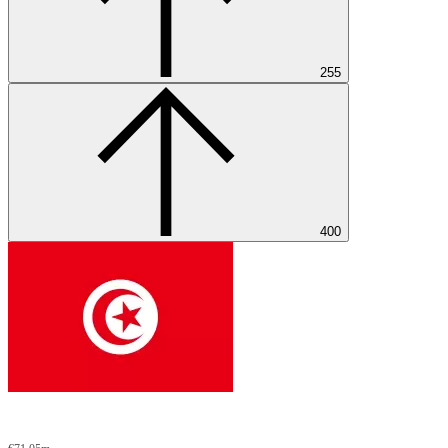
255
400
Tuneesia