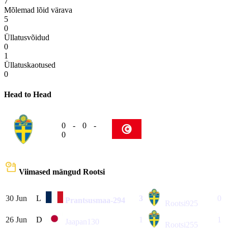
7
Mõlemad lõid värava
5
0
Üllatusvõidud
0
1
Üllatuskaotused
0
Head to Head
0
-
0
-
0
Viimased mängud
Rootsi
30 Jun
L
3
0
Prantsusmaa
-294
Rootsi
925
26 Jun
D
1
1
Jaapan
130
Rootsi
255