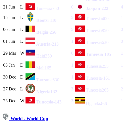
21 Jun
L
0
4
Tuneesia
750
Jaapan
-222
15 Jun
L
5
1
Tuneesia
400
Rootsi
-110
06 Jun
L
5
0
Tuneesia
850
Belgia
-256
01 Jun
L
1
0
Tuneesia
630
Austria
-213
29 Mar
W
0
1
Tuneesia
-105
Haiti
350
03 Jan
D
1
1
Tuneesia
255
Mali
165
30 Dec
D
1
1
Tuneesia
-161
Tanzania
630
27 Dec
L
3
2
Tuneesia
265
Nigeria
132
23 Dec
W
3
1
Tuneesia
-143
Uganda
466
World - World Cup