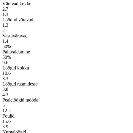
Väravad kokku
2.7
1.3
Löödud väravad
1.3
2
Vastuväravad
1.4
50%
Pallivaldamine
50%
9.6
Löögid kokku
10.6
3.3
Löögid raamidesse
3.8
4.3
Pealelöögid mööda
5
12.2
Foulid
15.6
3.9
Nurgalöögid