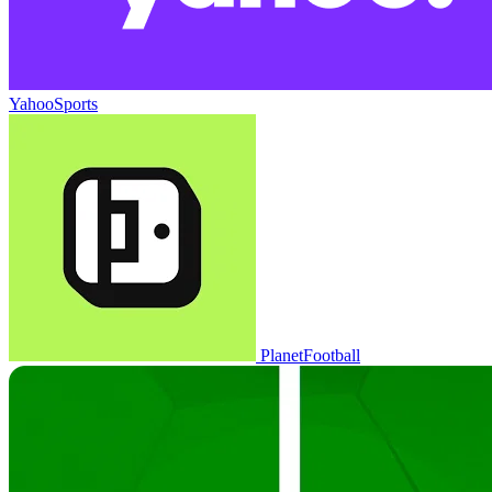
YahooSports
PlanetFootball