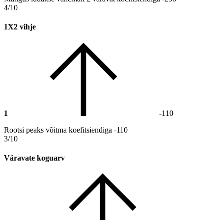
4/10
1X2 vihje
1
-110
Rootsi peaks võitma koefitsiendiga -110
3/10
Väravate koguarv