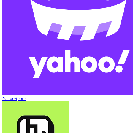
YahooSports