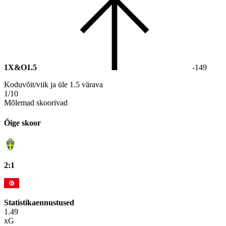
1X&O1.5
-149
Koduvõit/viik ja üle 1.5 värava
1/10
Mõlemad skoorivad
Õige skoor
2:1
Statistikaennustused
1.49
xG