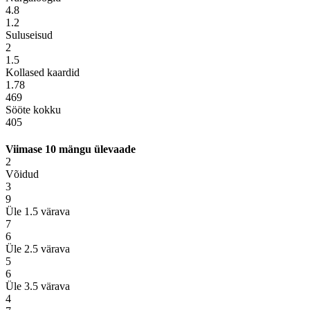
4.8
1.2
Suluseisud
2
1.5
Kollased kaardid
1.78
469
Sööte kokku
405
Viimase 10 mängu ülevaade
2
Võidud
3
9
Üle 1.5 värava
7
6
Üle 2.5 värava
5
6
Üle 3.5 värava
4