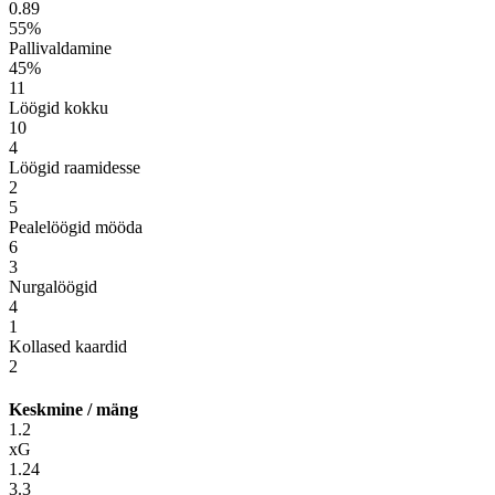
0.89
55%
Pallivaldamine
45%
11
Löögid kokku
10
4
Löögid raamidesse
2
5
Pealelöögid mööda
6
3
Nurgalöögid
4
1
Kollased kaardid
2
Keskmine / mäng
1.2
xG
1.24
3.3