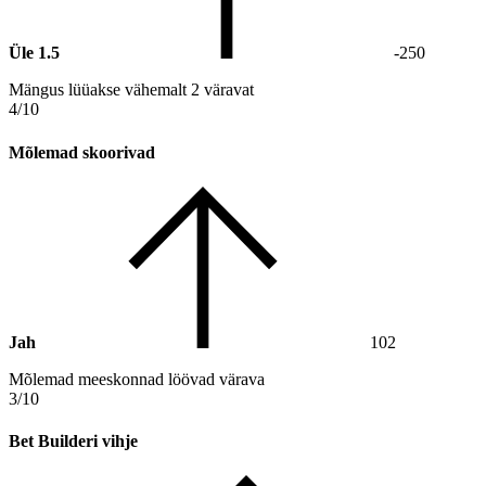
Üle 1.5
-250
Mängus lüüakse vähemalt 2 väravat
4/10
Mõlemad skoorivad
Jah
102
Mõlemad meeskonnad löövad värava
3/10
Bet Builderi vihje