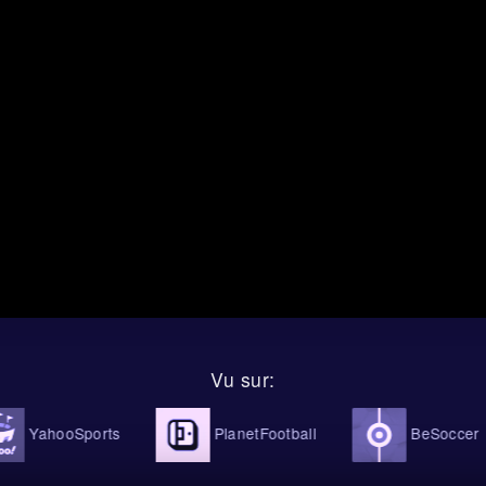
 2:1
ari en face-à-face, il s’agit moins d’histoire que de styles de jeu. 
re la différence grâce à la possession et à une meilleure qualité de fi
rester au contact et de rendre le match nerveux. Ce mélange favori
 tranquille à domicile.
Suède reste le choix logique en 1x2, mais le plus de 1.5 buts offre une
ostic Suède vs Tunisie
penche vers une victoire suédoise 2:1, avec 
cuper les veilleurs de nuit.
Vu sur:
ooSports
PlanetFootball
BeSoccer