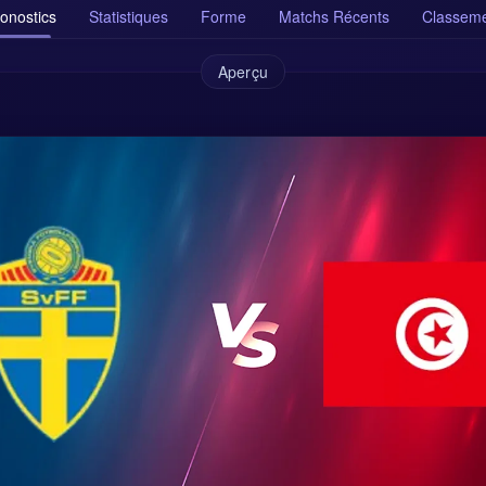
onostics
Statistiques
Forme
Matchs Récents
Classem
Aperçu