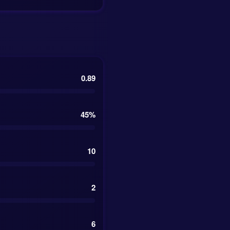
0.89
45%
à 3.54, victoire
10
on sur le marché,
de 1.95 et un
2
iffres disent que
clair : la Suède est
6