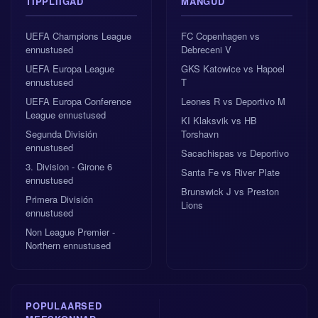
TIPPLIIGAD
MÄNGUD
UEFA Champions League
FC Copenhagen vs
ennustused
Debreceni V
UEFA Europa League
GKS Katowice vs Hapoel
ennustused
T
UEFA Europa Conference
Leones R vs Deportivo M
League ennustused
KI Klaksvik vs HB
Segunda División
Torshavn
ennustused
Sacachispas vs Deportivo
3. Division - Girone 6
Santa Fe vs River Plate
ennustused
Brunswick J vs Preston
Primera División
Lions
ennustused
Non League Premier -
Northern ennustused
POPULAARSED