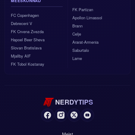
MEESKONNAD
FK Partizan
FC Copenhagen
Apollon Limassol
Debreceni V
Brann
FK Crvena Zvezda
Celje
Hapoel Beer Sheva
Ararat-Armenia
Slovan Bratislava
Saburtalo
Mjallby AIF
Larne
FK Tobol Kostanay
NERDYTIPS
Meist