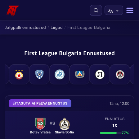
Jalgpalli ennustused
Liigad
First League Bulgaria
/
/
First League Bulgaria Ennustused
Täna, 12:00
TASUTA AI PäEVAENNUSTUS
ENNUSTUS
VS
1X
Botev Vratsa
Slavia Sofia
77%