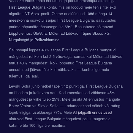
Vaadake värskemaid ennustusi ja panustamisnäpunäiteid liiga
First League Bulgaria
kohta, mis on loodud meie tehisintellekti
algoritmi
NT Apex
poolt. Oleme analüüsinud
1086 mängu
14
meeskonna
osavõtul sarjas First League Bulgaria, saavutades
parima näpunäite täpsusega üle
68%
. Ennustused hõlmavad
Lõpptulemus, Üle/Alla, Mõlemad Löövad, Täpne Skoor, xG,
Nurgalöögid ja Pallivaldamine
.
Sel hooajal lõppes
43%
sarjas First League Bulgaria mängitud
mängudest rohkem kui 2,5 väravaga, samas kui Mõlemad Löövad
täitus
43%
mängudest. Kõik lõppenud First League Bulgaria
ennustused jäävad täielikult nähtavaks — kontrollige meie
tulemusi igal ajal.
Levski Sofia juhib hetkel tabelit 12 punktiga. First League Bulgaria
on tihedam ja kaitsvam sari. Kodumeeskonnad võidavad 45%
mängudest ja viike tuleb 25%. Meie tasuta AI ennustus mängule
Botev Vratsa vs Slavia Sofia — kodumeeskond võidab või mäng
lõpeb viigiga, usaldusega 77%. Meie
AI jalgpalli ennustused
ulatuvad First League Bulgaria mängudest palju kaugemale —
katame üle 160 liiga üle maailma.