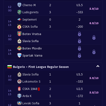
Cherno M
2
U3.5
12
5.9/10
00
Ludogorets
3
-333
Septemvri
0
2
14
6.9/10
15
CSKA Sofia
3
-200
Botev Vratsa
12
00
Slavia Sofia
Botev Plovdiv
14
15
Spartak Varna
Bulgaria - First League Regular Season
Slavia Sofia
1
U3.5
12
5.9/10
00
Lokomotiv S
1
-333
CSKA 1948
2
U2.5
14
5.8/10
15
Arda K
1
-172
Levski Sofia
3
1
12