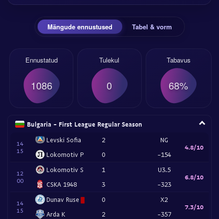
Mängude ennustused
Tabel & vorm
Ennustatud
Tulekul
Tabavus
1086
0
68%
Bulgaria - First League Regular Season
Levski Sofia
2
NG
14
4.8/10
15
Lokomotiv P
0
-154
Lokomotiv S
1
U3.5
12
6.8/10
00
CSKA 1948
3
-323
Dunav Ruse
0
X2
14
7.3/10
15
Arda K
2
-357