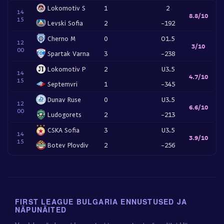
Lokomotiv S
1
2
14
8.8/10
15
Levski Sofia
2
-192
Cherno M
0
O1.5
12
3/10
00
Spartak Varna
3
-238
Lokomotiv P
2
U3.5
14
4.7/10
15
Septemvri
1
-345
Dunav Ruse
0
U3.5
12
6.6/10
00
Ludogorets
2
-213
CSKA Sofia
3
U3.5
14
3.9/10
15
Botev Plovdiv
2
-256
FIRST LEAGUE BULGARIA ENNUSTUSED JA
NÄPUNÄITED