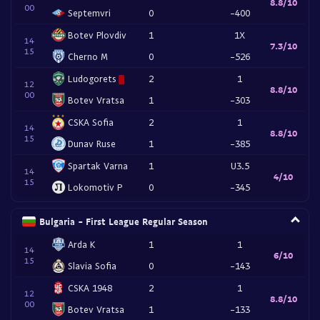
8.8/10
00
Septemvri
0
-400
Botev Plovdiv
1
1X
14
7.3/10
15
Cherno M
0
-526
Ludogorets
2
1
12
8.8/10
00
Botev Vratsa
1
-303
CSKA Sofia
2
1
14
8.8/10
15
Dunav Ruse
1
-385
Spartak Varna
1
U3.5
14
4/10
15
Lokomotiv P
0
-345
Bulgaria - First League Regular Season
Arda K
1
1
14
6/10
15
Slavia Sofia
0
-143
CSKA 1948
2
1
12
8.8/10
00
Botev Vratsa
1
-133