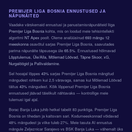
PREMIJER LIGA BOSNIA ENNUSTUSED JA
NÄPUNÄITED
Vaadake värskemaid ennustusi ja panustamisnäpunäiteid liiga
Premijer Liga Bosnia
kohta, mis on loodud meie tehisintellekti
algoritmi
NT Apex
poolt. Oleme analüüsinud
693 mängu
12
meeskonna
osavõtul sarjas Premijer Liga Bosnia, saavutades
parima näpunäite täpsusega üle
65.5%
. Ennustused hõlmavad
Lõpptulemus, Üle/Alla, Mõlemad Löövad, Täpne Skoor, xG,
Nurgalöögid ja Pallivaldamine
.
Sel hooajal lõppes
43%
sarjas Premijer Liga Bosnia mängitud
mängudest rohkem kui 2,5 väravaga, samas kui Mõlemad Löövad
täitus
43%
mängudest. Kõik lõppenud Premijer Liga Bosnia
ennustused jäävad täielikult nähtavaks — kontrollige meie
tulemusi igal ajal.
Borac Banja Luka juhib hetkel tabelit 83 punktiga. Premijer Liga
Bosnia on tihedam ja kaitsvam sari. Kodumeeskonnad võidavad
48% mängudest ja viike tuleb 27%. Meie tasuta AI ennustus
mängule Zeljeznicar Sarajevo vs BSK Banja Luka — vähemalt üks