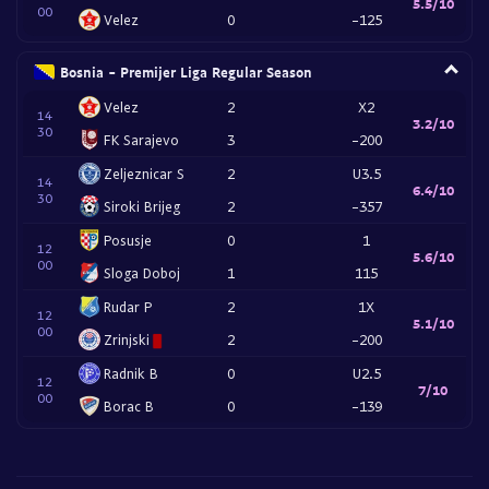
5.5/10
00
Velez
0
-125
Bosnia - Premijer Liga Regular Season
Velez
2
X2
14
3.2/10
30
FK Sarajevo
3
-200
Zeljeznicar S
2
U3.5
14
6.4/10
30
Siroki Brijeg
2
-357
Posusje
0
1
12
5.6/10
00
Sloga Doboj
1
115
Rudar P
2
1X
12
5.1/10
00
Zrinjski
2
-200
Radnik B
0
U2.5
12
7/10
00
Borac B
0
-139