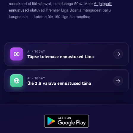
meeskond ei löö väravat, usaldusega 50%. Meie
AI jalgpalli
ennustused
ulatuvad Premijer Liga Bosnia mängudest palju
kaugemale — katame üle 160 liiga üle maailma.
AI · TODAY
Täpse tulemuse ennustused täna
AI · TODAY
Üle 2.5 värava ennustused täna