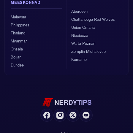
MEESKONNAD
Aberdeen
Malaysia
Chattanooga Red Wolves
Philippines
Union Omaha
Thailand
Nieciecza
Myanmar
Warta Poznan
Onsala
Zemplin Michalovce
Boljan
Komarno
Dundee
NERDYTIPS