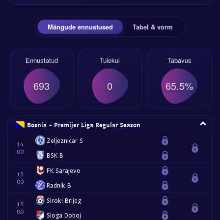
Mängude ennustused
Tabel & vorm
Ennustatud
Tulekul
Tabavus
693
0
65.5%
Bosnia - Premijer Liga Regular Season
Zeljeznicar S
14
00
BSK B
FK Sarajevo
15
00
Radnik B
Siroki Brijeg
15
00
Sloga Doboj