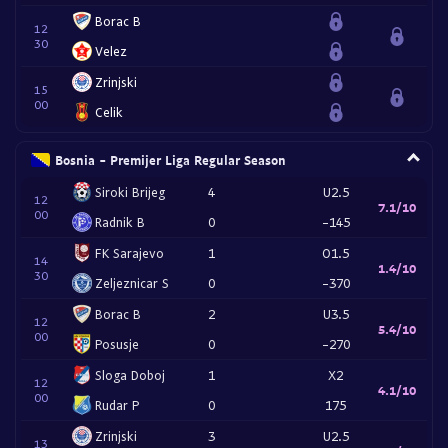
Borac B
12
30
Velez
Zrinjski
15
00
Celik
Bosnia - Premijer Liga Regular Season
Siroki Brijeg
4
U2.5
12
7.1/10
00
Radnik B
0
-145
FK Sarajevo
1
O1.5
14
1.4/10
30
Zeljeznicar S
0
-370
Borac B
2
U3.5
12
5.4/10
00
Posusje
0
-270
Sloga Doboj
1
X2
12
4.1/10
00
Rudar P
0
175
Zrinjski
3
U2.5
13