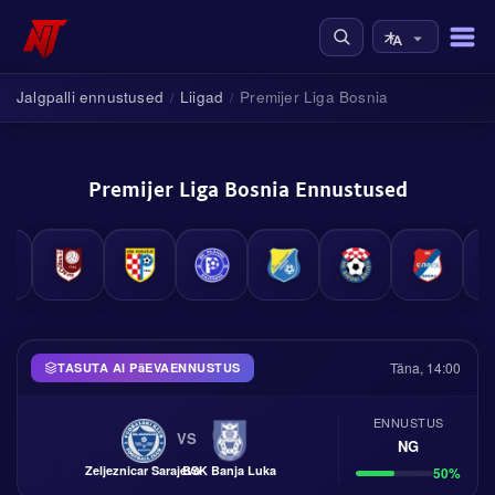
Jalgpalli ennustused
Liigad
Premijer Liga Bosnia
/
/
Premijer Liga Bosnia Ennustused
Täna, 14:00
TASUTA AI PäEVAENNUSTUS
ENNUSTUS
VS
NG
Zeljeznicar Sarajevo
BSK Banja Luka
50%