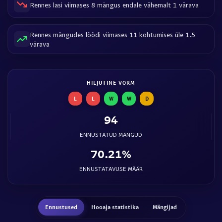
Rennes lasi viimases 8 mängus endale vähemalt 1 värava
Rennes mängudes löödi viimases 11 kohtumises üle 1.5
värava
HILJUTINE VORM
L
L
W
W
D
94
ENNUSTATUD MÄNGUD
70.21%
ENNUSTATAVUSE MÄÄR
Ennustused
Hooaja statistika
Mängijad