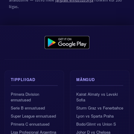
analüüsime — tutvu meie
jalgpalli ennustustega
rohkem kui 160
liigas.
TIPPLIIGAD
MÄNGUD
Primera Division
Kairat Almaty vs Levski
ennustused
Sofia
Serie B ennustused
Sturm Graz vs Fenerbahce
Super League ennustused
Lyon vs Sparta Praha
Primera C ennustused
Bodo/Glimt vs Union S
Liga Profesional Argentina
Johor D vs Chelsea