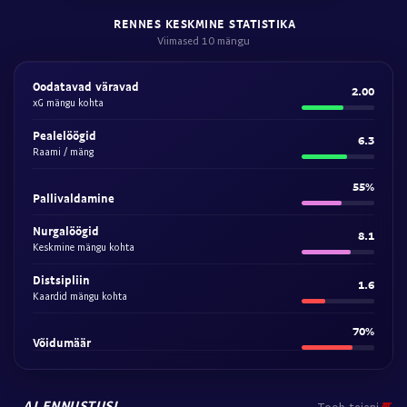
RENNES KESKMINE STATISTIKA
Viimased 10 mängu
Oodatavad väravad
2.00
xG mängu kohta
Pealelöögid
6.3
Raami / mäng
55%
Pallivaldamine
Nurgalöögid
8.1
Keskmine mängu kohta
Distsipliin
1.6
Kaardid mängu kohta
70%
Võidumäär
AI ENNUSTUSI
Toob teieni