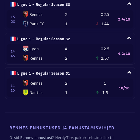
Ligue 1 - Regular Season 33
Rennes
2
O2.5
15
3.4/10
00
Paris FC
1
1.44
Ligue 1 - Regular Season 32
Lyon
4
O2.5
14
4.2/10
45
Rennes
2
1.57
Ligue 1 - Regular Season 31
Rennes
2
1
11
10/10
15
Nantes
1
1.5
RENNES ENNUSTUSED JA PANUSTAMISVIHJED
Otsid
Rennes ennustusi
? NerdyTips pakub tehisintellektil