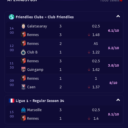
Friendlies Clubs - Club Friendlies
Galatasaray
3
O2.5
14
6.1/10
00
Rennes
3
1.48
Rennes
2
AS
12
5.2/10
00
Club B
1
1.22
Rennes
3
O2.5
11
3.8/10
30
Guingamp
1
1.62
Rennes
1
1
09
8/10
00
Caen
2
1.37
Ligue 1 - Regular Season 34
Marseille
3
O2.5
15
5.1/10
00
Rennes
1
1.4