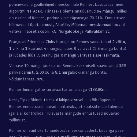
põhinevaid jalgpallivihjeid meeskonnale Rennes, kasutades meie
algoritmi
NT Apex
. Tänaseks oleme analüüsinud
94 mängu
, milles
on osalenud Rennes, parima vihje täpsusega
70.21%
. Ennustused
hõlmavad
Lõpptulemust, Alla/Üle, Mõlemad meeskonnad löövad
värava, Täpset skoori, xG, Nurgalööke ja Pallivaldamist
.
Praegusel
Friendlies Clubs
hooajal on Rennes saavutanud
2 võitu,
1 viiki ja 1 kaotust
4 mängus, lüües
9 väravat
(2.3 mängu kohta)
ja lubades lüüa 7, sealhulgas
0 mängu väravat sisse laskmata
.
Viimase 10 mängu jooksul on Rennes keskmiselt saavutanud
55%
pallivaldamist
,
2.00 xG
ja
8.1 nurgalööki
mängu kohta,
võidumääraga
70%
.
Rennes hinnanguline turuväärtus on praegu
€188.80m
.
NerdyTips põhineb
täielikul läbipaistvusel
— kõik lõppenud
Rennes ennustused jäävad nähtavaks, et saaksid meie tulemusi
igal ajal kontrollida. Tulevaste mängude ennustused nõuavad
tellimust.
Rennes on vaid üks tuhandetest meeskondadest, keda iga päev