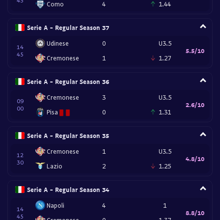
45
Como
4
1.44
Serie A - Regular Season 37
Udinese
0
U3.5
14
5.5/10
45
Cremonese
1
1.27
Serie A - Regular Season 36
Cremonese
3
U3.5
09
2.6/10
00
Pisa
0
1.31
Serie A - Regular Season 35
Cremonese
1
U3.5
12
4.8/10
30
Lazio
2
1.25
Serie A - Regular Season 34
Napoli
4
1
14
8.8/10
45
Cremonese
0
1.37