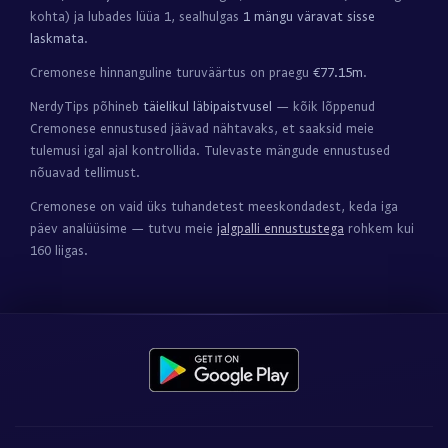
kohta) ja lubades lüüa 1, sealhulgas
1 mängu väravat sisse
laskmata
.
Cremonese hinnanguline turuväärtus on praegu
€77.15m
.
NerdyTips põhineb
täielikul läbipaistvusel
— kõik lõppenud
Cremonese ennustused jäävad nähtavaks, et saaksid meie
tulemusi igal ajal kontrollida. Tulevaste mängude ennustused
nõuavad tellimust.
Cremonese on vaid üks tuhandetest meeskondadest, keda iga
päev analüüsime — tutvu meie
jalgpalli ennustustega
rohkem kui
160 liigas.