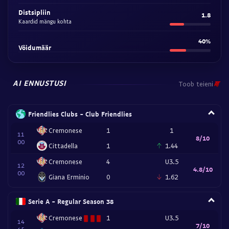
Distsipliin
1.8
Kaardid mängu kohta
40%
Võidumäär
AI ENNUSTUSI
Toob teieni
Friendlies Clubs - Club Friendlies
Cremonese
1
1
11
8/10
00
Cittadella
1
1.44
Cremonese
4
U3.5
12
4.8/10
00
Giana Erminio
0
1.62
Serie A - Regular Season 38
Cremonese
1
U3.5
14
7/10