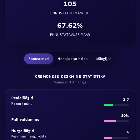
105
ENNUSTATUD MÄNGUD
67.62%
ENNUSTATAVUSE MÄÄR
Ennustused
Hooaja statistika
Mängijad
CREMONESE KESKMINE STATISTIKA
Viimased 10 mängu
Pealelöögid
3.7
Raami / mäng
50%
Pallivaldamine
Nurgalöögid
4
Keskmine mängu kohta