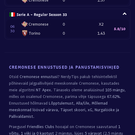
Serie A - Regular Season 33
Cremonese
0
X2
06
5.8/10
30
Torino
0
1.43
CREMONESE ENNUSTUSED JA PANUSTAMISVIHJED
Otsid
Cremonese ennustusi
? NerdyTips pakub tehisintellektil
põhinevaid jalgpallivihjeid meeskonnale Cremonese, kasutades
meie algoritmi
NT Apex
. Tänaseks oleme analüüsinud
105 mängu
,
milles on osalenud Cremonese, parima vihje täpsusega
67.62%
.
Ennustused hõlmavad
Lõpptulemust, Alla/Üle, Mõlemad
meeskonnad löövad värava, Täpset skoori, xG, Nurgalööke ja
Pallivaldamist
.
Praegusel
Friendlies Clubs
hooajal on Cremonese saavutanud
1
võitu, 1 viiki ja 0 kaotust
2 mängus, lüües
5 väravat
(2.5 mängu