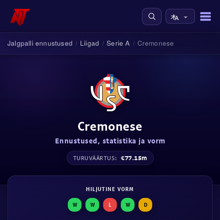
Jalgpalli ennustused
Liigad
Serie A
Cremonese
/
/
/
Cremonese
Ennustused, statistika ja vorm
€77.15m
TURUVÄÄRTUS:
HILJUTINE VORM
W
W
L
W
D