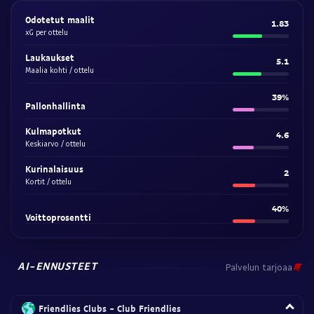
Odotetut maalit
1.83
xG per ottelu
Laukaukset
5.1
Maalia kohti / ottelu
39%
Pallonhallinta
Kulmapotkut
4.6
Keskiarvo / ottelu
Kurinalaisuus
2
Kortit / ottelu
40%
Voittoprosentti
AI-ENNUSTEET
Palvelun tarjoaa
Friendlies Clubs - Club Friendlies