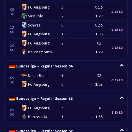
FC Augsburg
3
O1.5
09
5.5/10
30
Sassuolo
2
1.27
Schwaz
0
O2.5
13
6.8/10
00
FC Augsburg
15
1.06
FC Augsburg
2
X2
10
7.6/10
00
Bournemouth
5
1.29
Bundesliga - Regular Season 34
Union Berlin
4
X2
09
8.1/10
30
FC Augsburg
0
1.53
Bundesliga - Regular Season 33
FC Augsburg
3
1X
09
8.5/10
30
Borussia M
1
1.33
Bundesliga - Regular Season 32