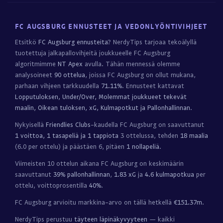
FC AUGSBURG ENNUSTEET JA VEDONLYÖNTIVIHJEET
Etsitkö
FC Augsburg ennusteita
? NerdyTips tarjoaa tekoälyllä
tuotettuja jalkapallovihjeitä joukkueelle FC Augsburg
algoritmimme
NT Apex
avulla. Tähän mennessä olemme
analysoineet
90 ottelua
, joissa FC Augsburg on ollut mukana,
parhaan vihjeen tarkkuudella
71.11%
. Ennusteet kattavat
Lopputuloksen, Under/Over, Molemmat joukkueet tekevät
maalin, Oikean tuloksen, xG, Kulmapotkut ja Pallonhallinnan
.
Nykyisellä
Friendlies Clubs
-kaudella FC Augsburg on saavuttanut
1 voittoa, 1 tasapeliä ja 1 tappiota
3 ottelussa, tehden
18 maalia
(6.0 per ottelu) ja päästäen 6, pitäen
1 nollapeliä
.
Viimeisten 10 ottelun aikana FC Augsburg on keskimäärin
saavuttanut
39% pallonhallinnan
,
1.83 xG
ja
4.6 kulmapotkua
per
ottelu, voittoprosentilla
40%
.
FC Augsburg arvioitu markkina-arvo on tällä hetkellä
€151.37m
.
NerdyTips perustuu
täyteen läpinäkyvyyteen
— kaikki