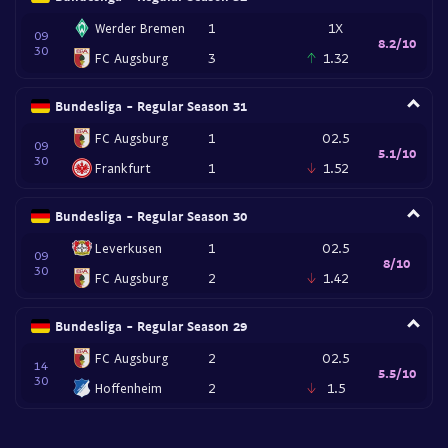
Werder Bremen
1
1X
09
8.2/10
30
FC Augsburg
3
1.32
Bundesliga - Regular Season 31
FC Augsburg
1
O2.5
09
5.1/10
30
Frankfurt
1
1.52
Bundesliga - Regular Season 30
Leverkusen
1
O2.5
09
8/10
30
FC Augsburg
2
1.42
Bundesliga - Regular Season 29
FC Augsburg
2
O2.5
14
5.5/10
30
Hoffenheim
2
1.5