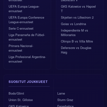
UEFA Europa League-
GKS Katowice vs Hapoel
ennusteet
T
UEFA Europa Conference
Skjetten vs Lillestrom 2
League-ennusteet
Goias vs Londrina
Serie C-ennusteet
Independiente M vs
Liga Panameña de Fútbol-
Millonarios
ennusteet
Olimpo B vs Villa Mitre
Primera Nacional-
Defensore vs Douglas
ennusteet
Haig
Liga Profesional Argentina-
ennusteet
SUOSITUT JOUKKUEET
Bodo/Glimt
Larne
Union St. Gilloise
Sturm Graz
GKS Katowice
Fenerbahce