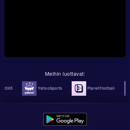
Meihin luottavat:
l365
YahooSports
PlanetFootball