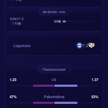
Bet Builder -vihje
X2&O1.5
1/10
119
1:2
Lopputulos
Tilastoennusteet
1.23
xG
1.37
47%
Pallonhallinta
53%