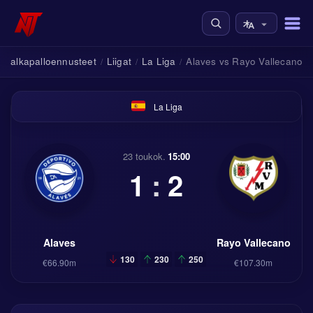
Jalkapalloennusteet
Liigat
La Liga
Alaves vs Rayo Vallecano
/
/
/
La Liga
23 toukok.
15:00
1
:
2
Alaves
Rayo Vallecano
130
230
250
€66.90m
€107.30m