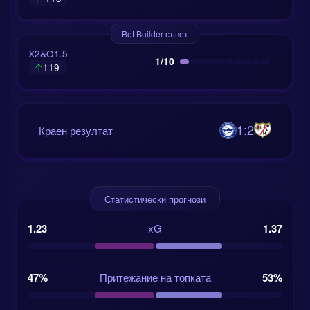
Bet Builder съвет
X2&O1.5
1/10
119
1:2
Краен резултат
Статистически прогнози
1.23
xG
1.37
47%
Притежание на топката
53%