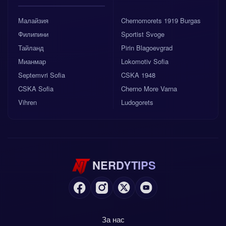
Малайзия
Chernomorets 1919 Burgas
Филипини
Sportist Svoge
Тайланд
Pirin Blagoevgrad
Мианмар
Lokomotiv Sofia
Septemvri Sofia
CSKA 1948
CSKA Sofia
Cherno More Varna
Vihren
Ludogorets
NERDYTIPS
За нас