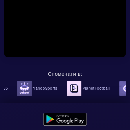
Споменати в:
65
YahooSports
PlanetFootball