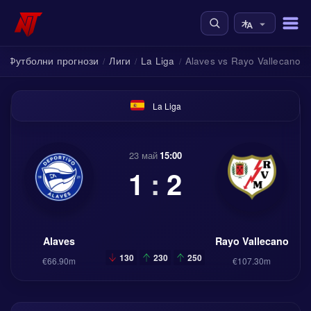
Футболни прогнози
Лиги
La Liga
Alaves vs Rayo Vallecano
/
/
/
La Liga
23 май
15:00
1
:
2
Alaves
Rayo Vallecano
130
230
250
€66.90m
€107.30m