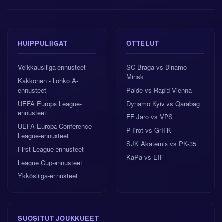
HUIPPULIIGAT
OTTELUT
Veikkausliiga-ennusteet
SC Braga vs Dinamo
Minsk
Kakkonen - Lohko A-
ennusteet
Paide vs Rapid Vienna
UEFA Europa League-
Dynamo Kyiv vs Qarabag
ennusteet
FF Jaro vs VPS
UEFA Europa Conference
P-Iirot vs GrIFK
League-ennusteet
SJK Akatemia vs PK-35
First League-ennusteet
KaPa vs EIF
League Cup-ennusteet
Ykkösliiga-ennusteet
SUOSITUT JOUKKUEET