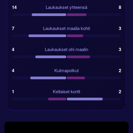
14
Laukaukset yhteensä
8
7
Laukaukset maalia kohti
3
4
Laukaukset ohi maalin
3
4
Kulmapotkut
2
1
Keltaiset kortit
2