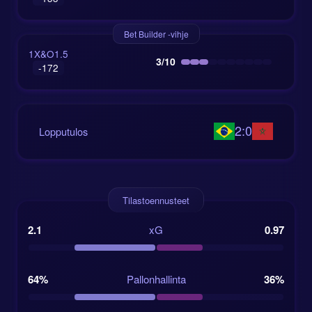
Bet Builder -vihje
1X&O1.5
3/10
-172
2:0
Lopputulos
Tilastoennusteet
2.1
xG
0.97
64%
Pallonhallinta
36%