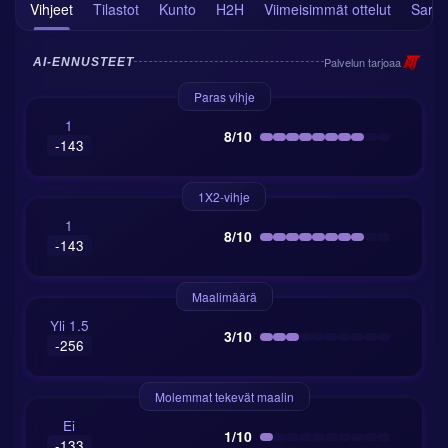
Vihjeet
Tilastot
Kunto
H2H
Viimeisimmät ottelut
Sarja
Palvelun tarjoaa
AI-ENNUSTEET
Paras vihje
1
8/10
-143
1X2-vihje
1
8/10
-143
Maalimäärä
Yli 1.5
3/10
-256
Molemmat tekevät maalin
Ei
1/10
-133