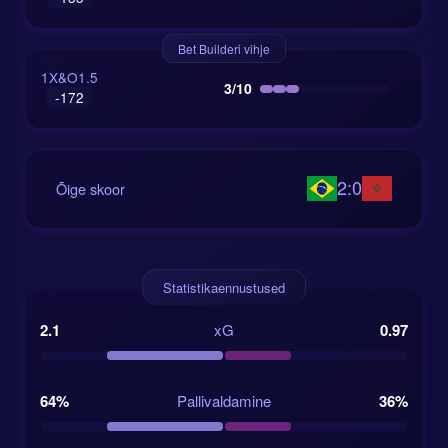
Bet Builderi vihje
1X&O1.5
3/10
-172
2:0
Õige skoor
Statistikaennustused
2.1
xG
0.97
64%
Pallivaldamine
36%