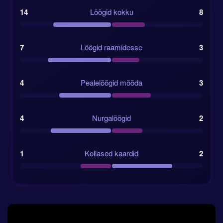
14
Löögid kokku
8
7
Löögid raamidesse
3
4
Pealelöögid mööda
3
4
Nurgalöögid
2
1
Kollased kaardid
2