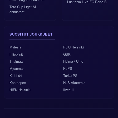
Lusitania L vs FC Porto B
Toto Cup Ligat Al-
ennusteet
SUOSITUT JOUKKUEET
Malesia
PuiU Helsinki
Filippiinit
GBK
Thaimaa
Huima / Urho
Myanmar
KuPS
Klubi-04
Turku PS
Kooteepee
HJS Akatemia
HIFK Helsinki
Ilves II