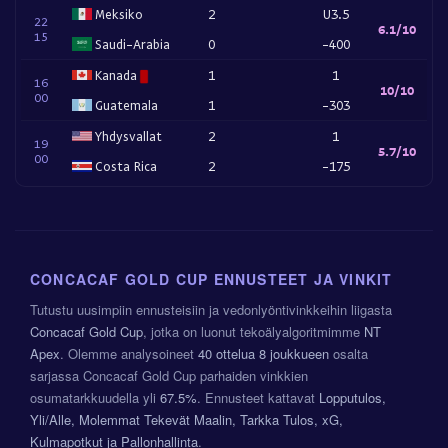
Meksiko
2
U3.5
22
6.1/10
15
Saudi-Arabia
0
-400
Kanada
1
1
16
10/10
00
Guatemala
1
-303
Yhdysvallat
2
1
19
5.7/10
00
Costa Rica
2
-175
CONCACAF GOLD CUP ENNUSTEET JA VINKIT
Tutustu uusimpiin ennusteisiin ja vedonlyöntivinkkeihin liigasta
Concacaf Gold Cup
, jotka on luonut tekoälyalgoritmimme
NT
Apex
. Olemme analysoineet
40 ottelua
8 joukkueen
osalta
sarjassa Concacaf Gold Cup parhaiden vinkkien
osumatarkkuudella yli
67.5%
. Ennusteet kattavat
Lopputulos,
Yli/Alle, Molemmat Tekevät Maalin, Tarkka Tulos, xG,
Kulmapotkut ja Pallonhallinta
.