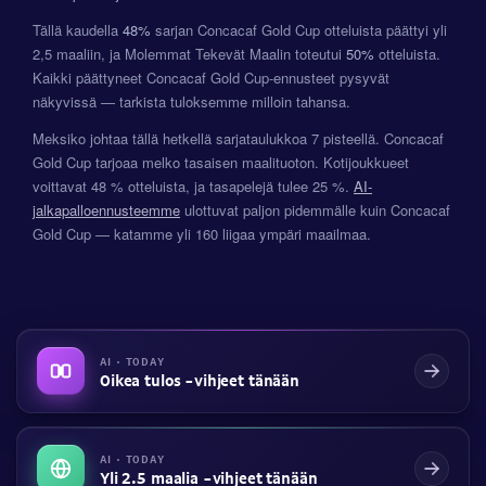
Tällä kaudella
48%
sarjan Concacaf Gold Cup otteluista päättyi yli
2,5 maaliin, ja Molemmat Tekevät Maalin toteutui
50%
otteluista.
Kaikki päättyneet Concacaf Gold Cup-ennusteet pysyvät
näkyvissä — tarkista tuloksemme milloin tahansa.
Meksiko johtaa tällä hetkellä sarjataulukkoa 7 pisteellä. Concacaf
Gold Cup tarjoaa melko tasaisen maalituoton. Kotijoukkueet
voittavat 48 % otteluista, ja tasapelejä tulee 25 %.
AI-
jalkapalloennusteemme
ulottuvat paljon pidemmälle kuin Concacaf
Gold Cup — katamme yli 160 liigaa ympäri maailmaa.
AI · TODAY
Oikea tulos -vihjeet tänään
AI · TODAY
Yli 2.5 maalia -vihjeet tänään