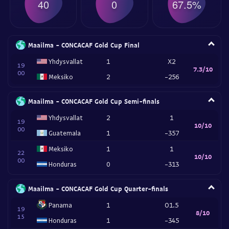
40
0
67.5%
Maailma - CONCACAF Gold Cup Final
Yhdysvallat
1
X2
19
7.3/10
00
Meksiko
2
-256
Maailma - CONCACAF Gold Cup Semi-finals
Yhdysvallat
2
1
19
10/10
00
Guatemala
1
-357
Meksiko
1
1
22
10/10
00
Honduras
0
-313
Maailma - CONCACAF Gold Cup Quarter-finals
Panama
1
O1.5
19
8/10
15
Honduras
1
-345