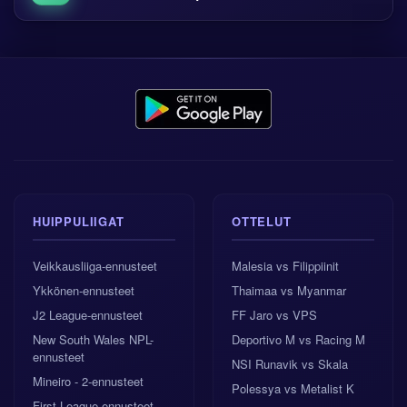
HUIPPULIIGAT
OTTELUT
Veikkausliiga-ennusteet
Malesia vs Filippiinit
Ykkönen-ennusteet
Thaimaa vs Myanmar
J2 League-ennusteet
FF Jaro vs VPS
New South Wales NPL-
Deportivo M vs Racing M
ennusteet
NSI Runavik vs Skala
Mineiro - 2-ennusteet
Polessya vs Metalist K
First League-ennusteet