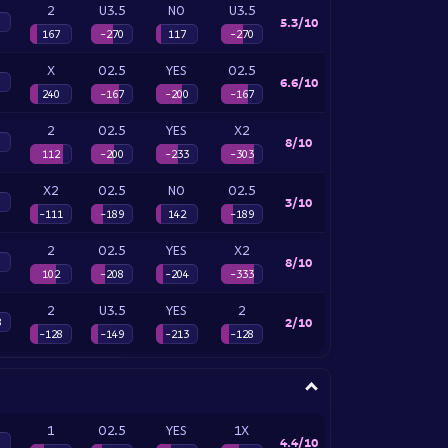
2
U3.5
NO
U3.5
5.3/10
167
-270
117
-270
X
O2.5
YES
O2.5
6.6/10
240
-167
-200
-167
2
O2.5
YES
X2
8/10
112
-200
-233
-303
X2
O2.5
NO
O2.5
3/10
-111
-189
142
-189
2
O2.5
YES
X2
8/10
102
-208
-204
-333
2
U3.5
YES
2
2/10
8
-128
-149
-213
-128
1
O2.5
YES
1X
4.4/10