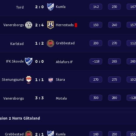
2
:
0
Kumla
142
230
167
Tord
2
:
4
Vanersborgs
Herrestads
150
240
157
1
:
2
Grebbestad
200
270
112
Karlstad
0
:
0
IFK Skovde
-118
265
260
Ahlafors IF
1
:
1
Stenungsund
Skara
270
275
102
3
:
3
300
280
-12
Vanersborgs
Motala
ision 2 Norra Götaland
2
:
1
Grebbestad
Kumla
160
250
155