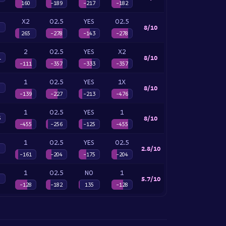
160
-189
-217
-182
X2
O2.5
YES
O2.5
8/10
265
-278
-143
-278
2
O2.5
YES
X2
8/10
1
-111
-357
-333
-357
1
O2.5
YES
1X
8/10
-139
-227
-213
-476
1
O2.5
YES
1
8/10
5
-455
-256
-125
-455
1
O2.5
YES
O2.5
2.8/10
-161
-204
-175
-204
1
O2.5
NO
1
5.7/10
-128
-182
135
-128