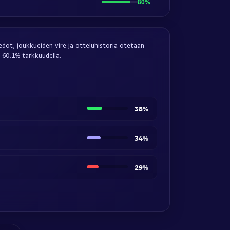
80%
edot, joukkueiden vire ja otteluhistoria otetaan
 60.1% tarkkuudella.
38%
34%
29%