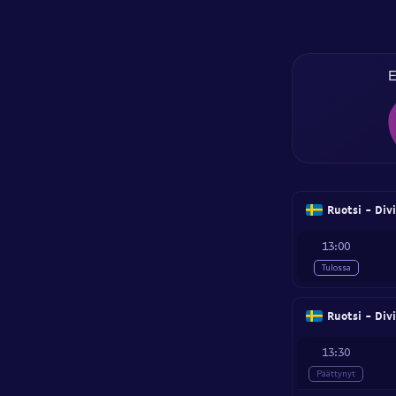
E
Ruotsi - Div
13:00
Tulossa
Ruotsi - Div
13:30
Päättynyt