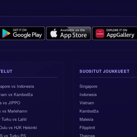
TELUT
SUOSITUT JOUKKUEET
apore vs Indonesia
Singapore
tnam vs Kambodža
Indonesia
a vs JIPPO
Vietnam
es vs Mariehamn
Kambodža
r Turku vs Lahti
Malesia
Oulu vs HJK Helsinki
Filippiinit
S vs Turku PS
Thaimaa