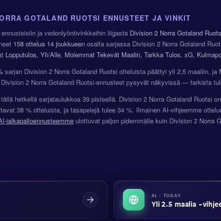
 NORRA GOTALAND RUOTSI ENNUSTEET JA VINKIT
ennusteisiin ja vedonlyöntivinkkeihin liigasta
Division 2 Norra Gotaland Ruots
neet
158 ottelua
14 joukkueen
osalta sarjassa Division 2 Norra Gotaland Ruot
at
Lopputulos, Yli/Alle, Molemmat Tekevät Maalin, Tarkka Tulos, xG, Kulmapot
%
sarjan Division 2 Norra Gotaland Ruotsi otteluista päättyi yli 2,5 maaliin, 
 Division 2 Norra Gotaland Ruotsi-ennusteet pysyvät näkyvissä — tarkista t
tällä hetkellä sarjataulukkoa 39 pisteellä. Division 2 Norra Gotaland Ruotsi
ttavat 38 % otteluista, ja tasapelejä tulee 34 %. Ilmainen AI-vihjeemme otte
AI-jalkapalloennusteemme
ulottuvat paljon pidemmälle kuin Division 2 Norra 
AI · TODAY
Yli 2.5 maalia -vihje