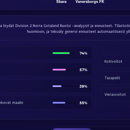
Skara
Vanersborgs FK
ta löydät Division 2 Norra Gotaland Ruotsi -analyysit ja ennusteet. Tilastoti
huomioon, ja tekoäly generoi ennusteet automaattisesti yli
a
74%
Kotivoitot
a
57%
Tasapelit
a
39%
Vierasvoitot
kevät maalin
55%