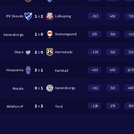
1
:
2
IFK Skovde
Lidkoping
-313
450
725
1
:
0
Stenungsund
235
310
-11
Vanersborgs
2
:
0
Skara
Herrestads
-139
310
315
3
:
1
Husqvarna
-455
450
107
Karlstad
0
:
1
Vanersborgs
-161
315
400
Motala
2
:
2
-128
270
300
Ahlafors IF
Tord