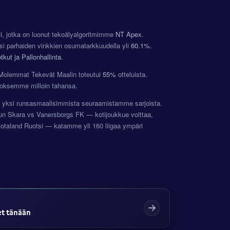
i
, jotka on luonut tekoälyalgoritmimme
NT Apex
.
si parhaiden vinkkien osumatarkkuudella yli
60.1%
.
kut ja Pallonhallinta
.
ja Molemmat Tekevät Maalin toteutui
55%
otteluista.
uloksemme milloin tahansa.
 on yksi runsasmaalisimmista seuraamistamme sarjoista.
luun Skara vs Vanersborgs FK — kotijoukkue voittaa,
Gotaland Ruotsi — katamme yli 160 liigaa ympäri
et tänään