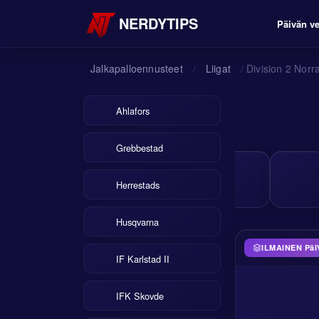
NERDYTIPS
Päivän ve
Jalkapalloennusteet
Liigat
Division 2 Norr
/
/
Ahlafors
Grebbestad
Herrestads
Husqvarna
ILMAINEN PäI
IF Karlstad II
IFK Skovde