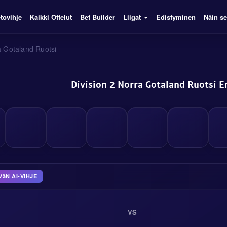
tovihje
Kaikki Ottelut
Bet Builder
Liigat
Edistyminen
Näin se
a Gotaland Ruotsi
Division 2 Norra Gotaland Ruotsi 
VäN AI-VIHJE
VS