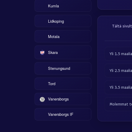
Kumla
Lidkoping
Tältä sivul
Motala
Skara
Yli 1.5 maali
Stenungsund
Yli 2.5 maali
Tord
Yli 3.5 maali
Vanersborgs
Molemmat te
Vanersborgs IF