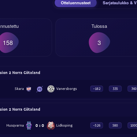
Otteluennusteet
Sarjataulukko & V
nnustettu
Tulossa
158
3
ision 2 Norra Götaland
Skara
Vanersborgs
-182
335
360
ision 2 Norra Götaland
0
:
0
Husqvarna
Lidkoping
-526
580
100