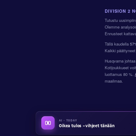
DIVISION 2
Tutustu uusimpiin 
Olemme analysoi
Ennusteet kattav
Tällä kaudella
57
Kaikki päättyneet
Husqvarna johtaa 
Kotijoukkueet voi
luottamus 80 %.
maailmaa.
AI · TODAY
Oikea tulos -vihjeet tänään