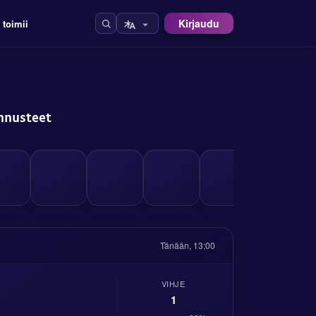
Kirjaudu
 toimii
Ennusteet
Tänään, 13:00
VIHJE
1