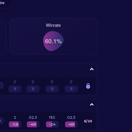
ire
Winrate
60.1%
?
?
?
?
?
?
?
?
1
O2.5
YES
O2.5
8/10
0
-526
-400
-154
-400