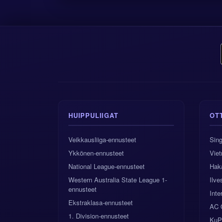
HUIPPULIIGAT
OT
Veikkausliiga-ennusteet
Sing
Ykkönen-ennusteet
Vie
National League-ennusteet
Hak
Western Australia State League 1-
Ilv
ennusteet
Inte
Ekstraklasa-ennusteet
AC 
1. Division-ennusteet
KuP