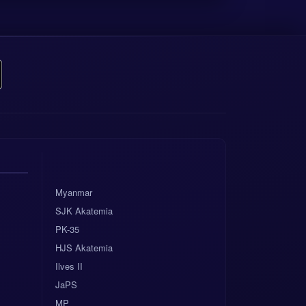
Myanmar
SJK Akatemia
PK-35
HJS Akatemia
Ilves II
JaPS
MP