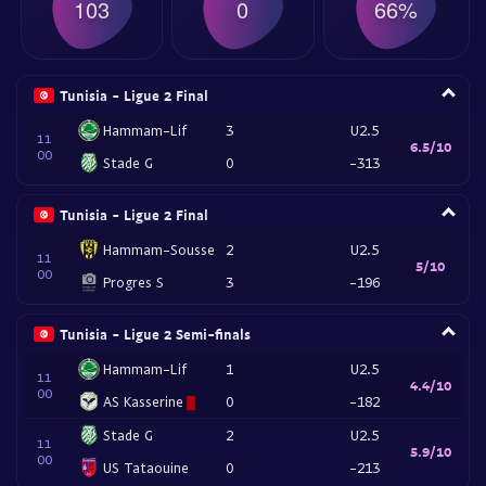
103
0
66%
Tunisia - Ligue 2 Final
Hammam-Lif
3
U2.5
11
6.5/10
00
Stade G
0
-313
Tunisia - Ligue 2 Final
Hammam-Sousse
2
U2.5
11
5/10
00
Progres S
3
-196
Tunisia - Ligue 2 Semi-finals
Hammam-Lif
1
U2.5
11
4.4/10
00
AS Kasserine
0
-182
Stade G
2
U2.5
11
5.9/10
00
US Tataouine
0
-213