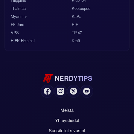
Filippiinit
Klubi-04
Thaimaa
Kooteepee
Myanmar
KaPa
FF Jaro
EIF
VPS
TP-47
HIFK Helsinki
Kraft
NERDYTIPS
Meistä
Yhteystiedot
Suositellut sivustot