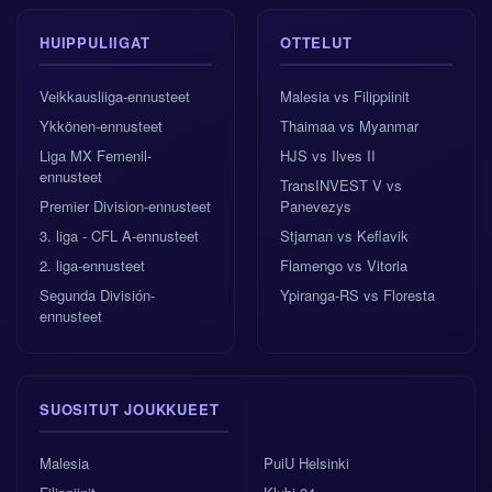
HUIPPULIIGAT
OTTELUT
Veikkausliiga-ennusteet
Malesia vs Filippiinit
Ykkönen-ennusteet
Thaimaa vs Myanmar
Liga MX Femenil-
HJS vs Ilves II
ennusteet
TransINVEST V vs
Premier Division-ennusteet
Panevezys
3. liga - CFL A-ennusteet
Stjarnan vs Keflavik
2. liga-ennusteet
Flamengo vs Vitoria
Segunda División-
Ypiranga-RS vs Floresta
ennusteet
SUOSITUT JOUKKUEET
Malesia
PuiU Helsinki