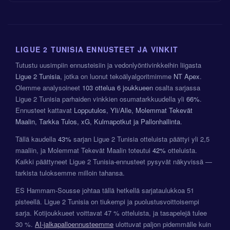
LIGUE 2 TUNISIA ENNUSTEET JA VINKIT
Tutustu uusimpiin ennusteisiin ja vedonlyöntivinkkeihin liigasta
Ligue 2 Tunisia
, jotka on luonut tekoälyalgoritmimme
NT Apex
.
Olemme analysoineet
103 ottelua
6 joukkueen
osalta sarjassa
Ligue 2 Tunisia parhaiden vinkkien osumatarkkuudella yli
66%
.
Ennusteet kattavat
Lopputulos, Yli/Alle, Molemmat Tekevät
Maalin, Tarkka Tulos, xG, Kulmapotkut ja Pallonhallinta
.
Tällä kaudella
43%
sarjan Ligue 2 Tunisia otteluista päättyi yli 2,5
maaliin, ja Molemmat Tekevät Maalin toteutui
42%
otteluista.
Kaikki päättyneet Ligue 2 Tunisia-ennusteet pysyvät näkyvissä —
tarkista tuloksemme milloin tahansa.
ES Hammam-Sousse johtaa tällä hetkellä sarjataulukkoa 51
pisteellä. Ligue 2 Tunisia on tiukempi ja puolustusvoittoisempi
sarja. Kotijoukkueet voittavat 47 % otteluista, ja tasapelejä tulee
30 %.
AI-jalkapalloennusteemme
ulottuvat paljon pidemmälle kuin