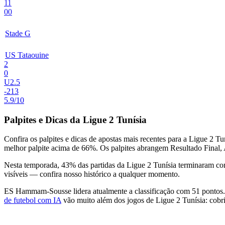
11
00
Stade G
US Tataouine
2
0
U2.5
-213
5.9/10
Palpites e Dicas da Ligue 2 Tunísia
Confira os palpites e dicas de apostas mais recentes para a
Ligue 2 Tu
melhor palpite acima de
66%
. Os palpites abrangem
Resultado Final,
Nesta temporada,
43%
das partidas da Ligue 2 Tunísia terminaram 
visíveis — confira nosso histórico a qualquer momento.
ES Hammam-Sousse lidera atualmente a classificação com 51 pontos
de futebol com IA
vão muito além dos jogos de Ligue 2 Tunísia: cobr
LIGUE 2 , GROUP 1