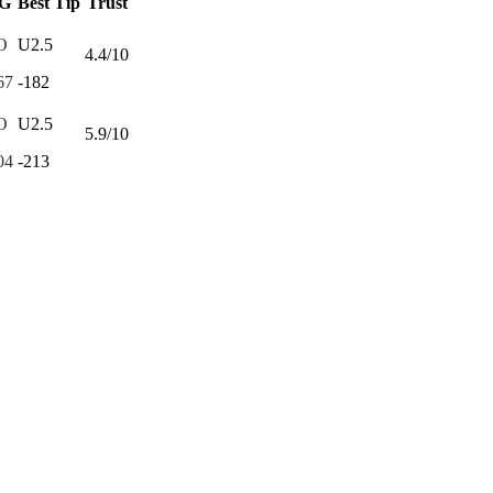
G
Best Tip
Trust
O
U2.5
4.4/10
67
-182
O
U2.5
5.9/10
04
-213