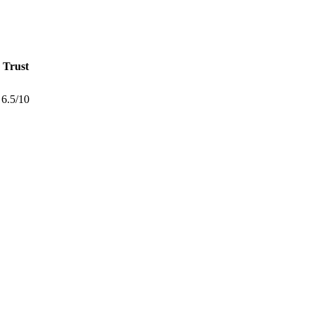
Trust
6.5/10