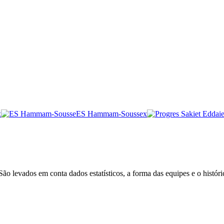
x
ES Hammam-Sousse
x
São levados em conta dados estatísticos, a forma das equipes e o históri