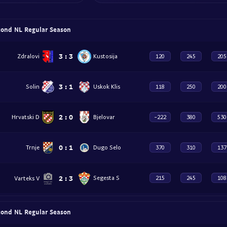
cond NL Regular Season
3
:
3
Zdralovi
Kustosija
120
245
205
3
:
1
Solin
Uskok Klis
118
250
200
2
:
0
Hrvatski D
Bjelovar
-222
380
530
0
:
1
Trnje
Dugo Selo
370
310
137
2
:
3
Varteks V
Segesta S
215
245
108
cond NL Regular Season