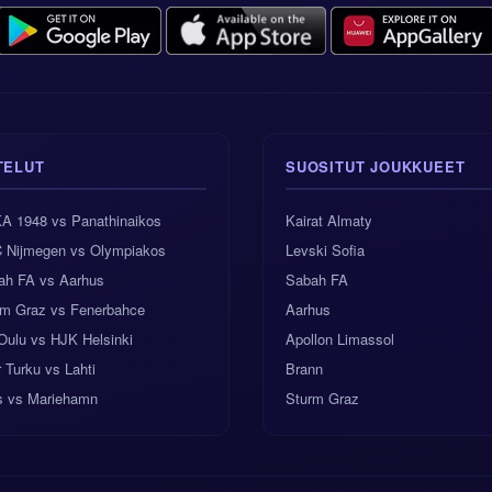
TELUT
SUOSITUT JOUKKUEET
A 1948 vs Panathinaikos
Kairat Almaty
 Nijmegen vs Olympiakos
Levski Sofia
ah FA vs Aarhus
Sabah FA
rm Graz vs Fenerbahce
Aarhus
Oulu vs HJK Helsinki
Apollon Limassol
r Turku vs Lahti
Brann
es vs Mariehamn
Sturm Graz