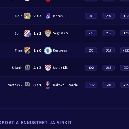
2
:
3
Lucko
Jadran LP
280
280
120
1
:
2
Solin
Segesta S
230
235
130
1
:
0
Trnje
Kustosija
650
325
-22
4
:
3
Uljanik
Uskok Klis
102
265
250
0
:
1
Varteks V
Dakovo-Croatia
-182
310
415
KROATIA ENNUSTEET JA VINKIT