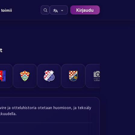
Kirjaudu
 toimii
t
 vire ja otteluhistoria otetaan huomioon, ja tekoäly
kkuudella.