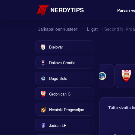
NERDYTIPS
Päivän ve
Jalkapalloennusteet
Liigat
Second Nl Kroa
/
/
Bjelovar
Dakovo-Croatia
Dugo Selo
Grobnican C
Tältä sivulta l
Hrvatski Dragovoljac
Jadran LP