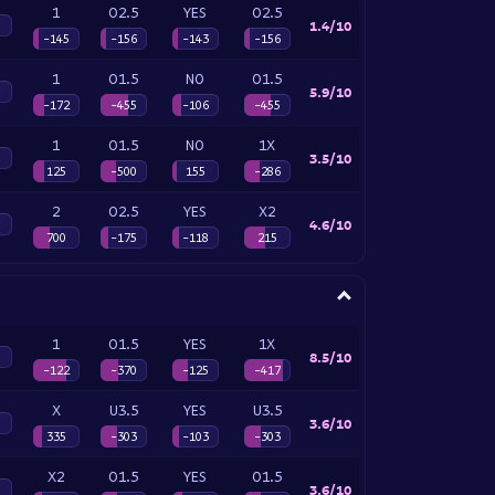
1
O2.5
YES
O2.5
1.4/10
-145
-156
-143
-156
1
O1.5
NO
O1.5
5.9/10
-172
-455
-106
-455
1
O1.5
NO
1X
3.5/10
125
-500
155
-286
2
O2.5
YES
X2
4.6/10
700
-175
-118
215
1
O1.5
YES
1X
8.5/10
-122
-370
-125
-417
X
U3.5
YES
U3.5
3.6/10
335
-303
-103
-303
X2
O1.5
YES
O1.5
3.6/10