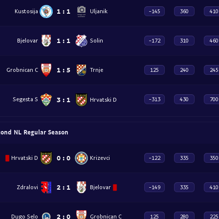
1
:
1
Kustosija
Uljanik
-145
360
410
1
:
1
Bjelovar
Solin
-172
310
460
1
:
5
Grobnican C
Trnje
125
240
245
3
:
1
Hrvatski D
Segesta S
-313
430
700
cond NL Regular Season
0
:
0
Hrvatski D
Krizevci
-122
335
350
2
:
1
Zdralovi
Bjelovar
-149
335
410
2
:
0
Dugo Selo
Grobnican C
125
280
225