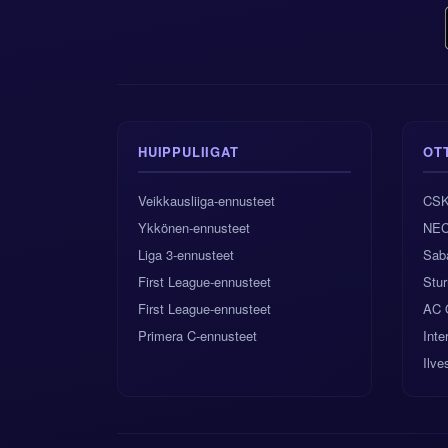
HUIPPULIIGAT
OT
Veikkausliiga-ennusteet
CSK
Ykkönen-ennusteet
NEC
Liga 3-ennusteet
Sab
First League-ennusteet
Stu
First League-ennusteet
AC 
Primera C-ennusteet
Inte
Ilv