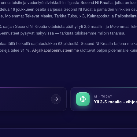
ennusteisiin ja vedonlyöntivinkkeihin liigasta
Second Nl Kroatia
, jotka on lu
ttelua
16 joukkueen
osalta sarjassa Second Nl Kroatia parhaiden vinkkien os
lle, Molemmat Tekevät Maalin, Tarkka Tulos, xG, Kulmapotkut ja Pallonhallint
%
sarjan Second Nl Kroatia otteluista päättyi yli 2,5 maaliin, ja Molemmat Tek
a-ennusteet pysyvät näkyvissä — tarkista tuloksemme milloin tahansa.
taa tällä hetkellä sarjataulukkoa 63 pisteellä. Second Nl Kroatia tarjoaa mel
apelejä tulee 31 %.
AI-jalkapalloennusteemme
ulottuvat paljon pidemmälle kui
AI · TODAY
Yli 2.5 maalia -vihje