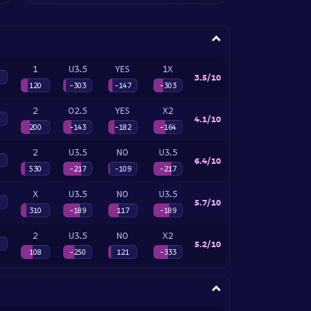
1
U3.5
YES
1X
3.5/10
120
-303
-147
-303
2
O2.5
YES
X2
4.1/10
200
-143
-182
-164
2
U3.5
NO
U3.5
6.4/10
530
-217
-109
-217
X
U3.5
NO
U3.5
5.7/10
310
-189
117
-189
2
U3.5
NO
X2
5.2/10
108
-250
121
-333