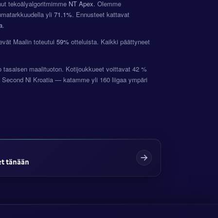
onut tekoälyalgoritmimme
NT Apex
. Olemme
umatarkkuudella yli
71.1%
. Ennusteet kattavat
a
.
evät Maalin toteutui
59%
otteluista. Kaikki päättyneet
ko tasaisen maalituoton. Kotijoukkueet voittavat 42 %
n Second Nl Kroatia — katamme yli 160 liigaa ympäri
et tänään