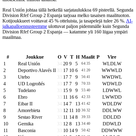
Real Unión johtaa tällä hetkellä sarjataulukkoa 69 pisteellä. Segunda
Division Rfef Group 2 Espanja tarjoaa melko tasaisen maalituoton.
Kotijoukkueet voittavat 45 % otteluista, ja tasapelejä tulee 26 %.
AI-
jalkapalloennusteemme
ulottuvat paljon pidemmälle kuin Segunda
Division Rfef Group 2 Espanja — katamme yli 160 liigaa ympäri
maailmaa.
SEGUNDA FEDERACION , GROUP 2
#
Joukkue
O
V
T
H
Maalit
P
Vire
1
Real Unión
34
20
9
5
W
L
D
L
W
64:35
69
2
Deportivo Alavés II
33
17
10
6
W
W
W
L
D
41:20
61
3
Utebo
33
17
7
9
W
W
D
W
L
56:41
58
4
UD Logroñés
33
17
7
9
W
D
W
L
D
70:33
58
5
Tudelano
33
15
9
9
L
D
W
W
L
55:40
54
6
Ebro
33
11
16
6
L
W
W
D
D
42:33
49
7
Eibar II
34
14
7
13
W
D
L
D
W
41:42
49
8
Amorebieta
33
12
11
10
D
D
L
W
W
36:32
47
9
Sestao River
33
11
14
8
D
D
L
D
D
39:33
47
10
Gernika
33
12
8
13
D
D
W
L
D
34:40
44
11
Basconia
33
10
14
9
D
D
W
W
W
50:42
44