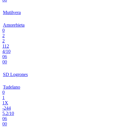
Mutilvera
Amorebieta
0
2
2
112
4/10
06
00
SD Logrones
Tudelano
0
1
1X
-244
5.2/10
06
00