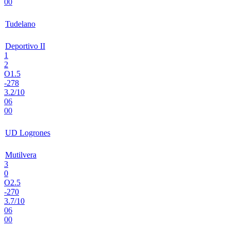
00
Tudelano
Deportivo II
1
2
O1.5
-278
3.2/10
06
00
UD Logrones
Mutilvera
3
0
O2.5
-270
3.7/10
06
00