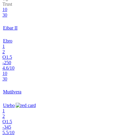
Trust
10
30
Eibar II
Ebro
1
2
O1.5
-250
4.6/10
10
30
Mutilvera
Utebo
1
2
O1.5
-345
5.5/10