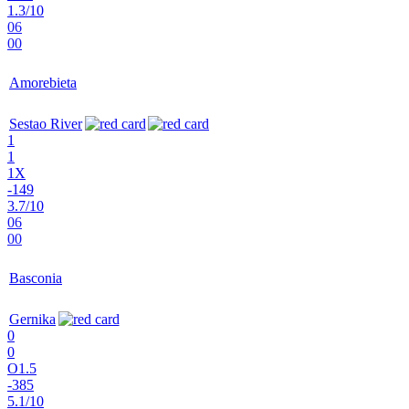
1.3/10
06
00
Amorebieta
Sestao River
1
1
1X
-149
3.7/10
06
00
Basconia
Gernika
0
0
O1.5
-385
5.1/10