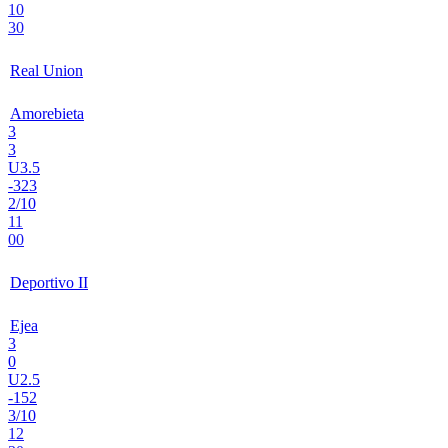
10
30
Real Union
Amorebieta
3
3
U3.5
-323
2/10
11
00
Deportivo II
Ejea
3
0
U2.5
-152
3/10
12