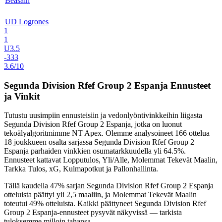
Beasain
UD Logrones
1
1
U3.5
-333
3.6/10
Segunda Division Rfef Group 2 Espanja Ennusteet
ja Vinkit
Tutustu uusimpiin ennusteisiin ja vedonlyöntivinkkeihin liigasta
Segunda Division Rfef Group 2 Espanja
, jotka on luonut
tekoälyalgoritmimme
NT Apex
. Olemme analysoineet
166 ottelua
18 joukkueen
osalta sarjassa Segunda Division Rfef Group 2
Espanja parhaiden vinkkien osumatarkkuudella yli
64.5%
.
Ennusteet kattavat
Lopputulos, Yli/Alle, Molemmat Tekevät Maalin,
Tarkka Tulos, xG, Kulmapotkut ja Pallonhallinta
.
Tällä kaudella
47%
sarjan Segunda Division Rfef Group 2 Espanja
otteluista päättyi yli 2,5 maaliin, ja Molemmat Tekevät Maalin
toteutui
49%
otteluista. Kaikki päättyneet Segunda Division Rfef
Group 2 Espanja-ennusteet pysyvät näkyvissä — tarkista
tuloksemme milloin tahansa.