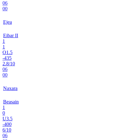
06
00
Ejea
Eibar II
1
1
O1.5
-435
2.8/10
06
00
Naxara
Beasain
1
0
U3.5
-400
6/10
06