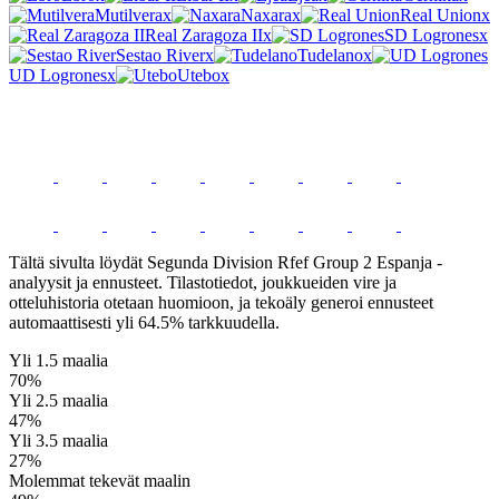
Mutilvera
x
Naxara
x
Real Union
x
Real Zaragoza II
x
SD Logrones
x
Sestao River
x
Tudelano
x
UD Logrones
x
Utebo
x
Segunda Division Rfef Group 2 Espanja
Ennusteet
Tältä sivulta löydät Segunda Division Rfef Group 2 Espanja -
analyysit ja ennusteet. Tilastotiedot, joukkueiden vire ja
otteluhistoria otetaan huomioon, ja tekoäly generoi ennusteet
automaattisesti yli 64.5% tarkkuudella.
Yli 1.5 maalia
70%
Yli 2.5 maalia
47%
Yli 3.5 maalia
27%
Molemmat tekevät maalin