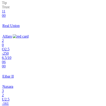
Tip
Trust
11
00
Real Union
Alfaro
2
0
O2.5
-250
6.5/10
06
00
Eibar II
Naxara
3
2
U2.5
-161