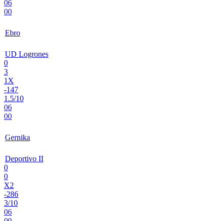
06
00
Ebro
UD Logrones
0
3
1X
-147
1.5/10
06
00
Gernika
Deportivo II
0
0
X2
-286
3/10
06
00