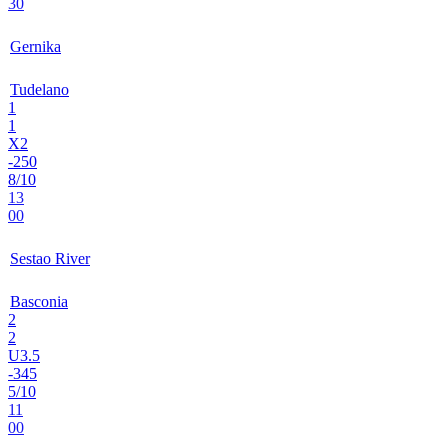
30
Gernika
Tudelano
1
1
X2
-250
8/10
13
00
Sestao River
Basconia
2
2
U3.5
-345
5/10
11
00