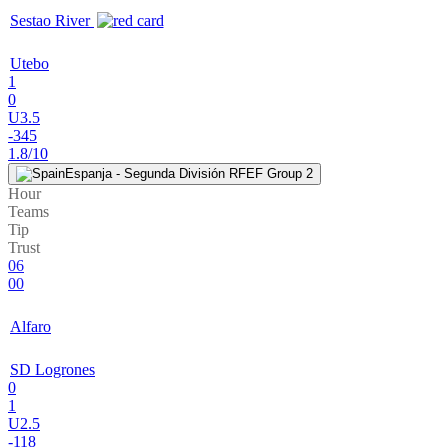
Sestao River
Utebo
1
0
U3.5
-345
1.8/10
Espanja - Segunda División RFEF Group 2
Hour
Teams
Tip
Trust
06
00
Alfaro
SD Logrones
0
1
U2.5
-118