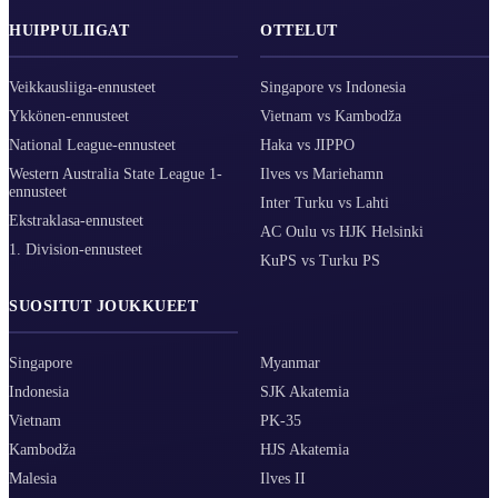
HUIPPULIIGAT
OTTELUT
Veikkausliiga-ennusteet
Singapore vs Indonesia
Ykkönen-ennusteet
Vietnam vs Kambodža
National League-ennusteet
Haka vs JIPPO
Western Australia State League 1-
Ilves vs Mariehamn
ennusteet
Inter Turku vs Lahti
Ekstraklasa-ennusteet
AC Oulu vs HJK Helsinki
1. Division-ennusteet
KuPS vs Turku PS
SUOSITUT JOUKKUEET
Singapore
Myanmar
Indonesia
SJK Akatemia
Vietnam
PK-35
Kambodža
HJS Akatemia
Malesia
Ilves II