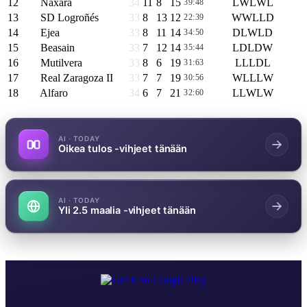
12
Náxara
34
11
8
15
L
W
L
W
L
39:48
41
13
SD Logroñés
33
8
13
12
W
W
L
L
D
22:39
37
14
Ejea
33
8
11
14
D
L
W
L
D
34:50
35
15
Beasain
33
7
12
14
L
D
L
D
W
35:44
33
16
Mutilvera
33
8
6
19
L
L
L
D
L
31:63
30
17
Real Zaragoza II
33
7
7
19
W
L
L
L
W
30:56
28
18
Alfaro
34
6
7
21
L
L
W
L
W
32:60
25
AI · TODAY
Oikea tulos -vihjeet tänään
AI · TODAY
Yli 2.5 maalia -vihjeet tänään