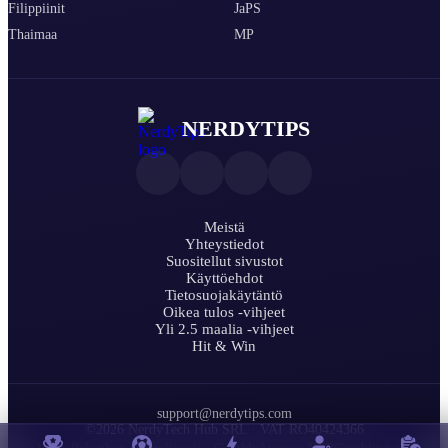
Filippiinit
JaPS
Thaimaa
MP
NERDYTIPS
Meistä
Yhteystiedot
Suositellut sivustot
Käyttöehdot
Tietosuojakäytäntö
Oikea tulos -vihjeet
Yli 2.5 maalia -vihjeet
Hit & Win
support@nerdytips.com
©2026 NerdyTech Hub SRL · VAT RO40424366