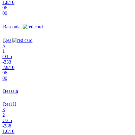
1.8/10
06
00
Basconia
Ejea
5
1
O1.5
-333
2.9/10
06
00
Beasain
Real II
3
2
U3.5
-286
1.6/10