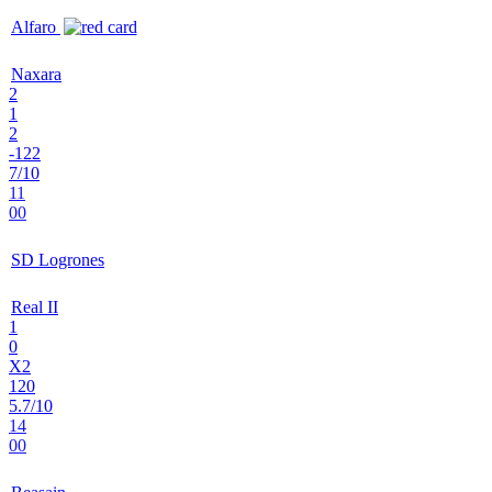
Alfaro
Naxara
2
1
2
-122
7/10
11
00
SD Logrones
Real II
1
0
X2
120
5.7/10
14
00