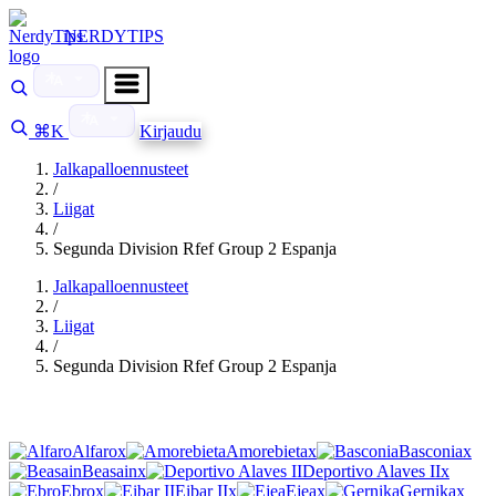
NERDYTIPS
⌘K
Kirjaudu
Jalkapalloennusteet
/
Liigat
/
Segunda Division Rfef Group 2 Espanja
Jalkapalloennusteet
/
Liigat
/
Segunda Division Rfef Group 2 Espanja
Alfaro
x
Amorebieta
x
Basconia
x
Beasain
x
Deportivo Alaves II
x
Ebro
x
Eibar II
x
Ejea
x
Gernika
x