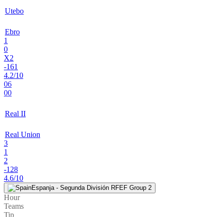
Utebo
Ebro
1
0
X2
-161
4.2/10
06
00
Real II
Real Union
3
1
2
-128
4.6/10
Espanja - Segunda División RFEF Group 2
Hour
Teams
Tip