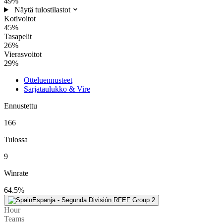
49%
Näytä tulostilastot
Kotivoitot
45%
Tasapelit
26%
Vierasvoitot
29%
Otteluennusteet
Sarjataulukko & Vire
Ennustettu
166
Tulossa
9
Winrate
64.5%
Espanja - Segunda División RFEF Group 2
Hour
Teams