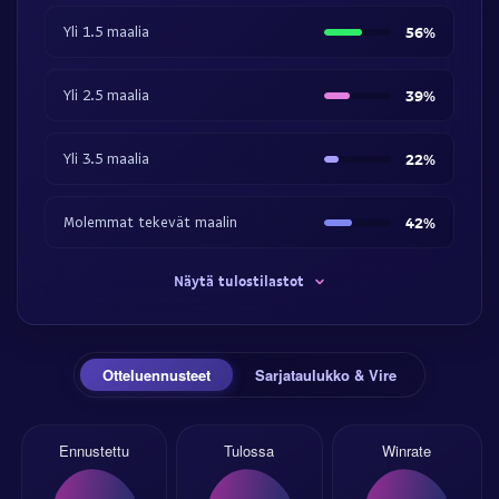
Yli 1.5 maalia
56%
Yli 2.5 maalia
39%
Yli 3.5 maalia
22%
Molemmat tekevät maalin
42%
Näytä tulostilastot
Otteluennusteet
Sarjataulukko & Vire
Ennustettu
Tulossa
Winrate