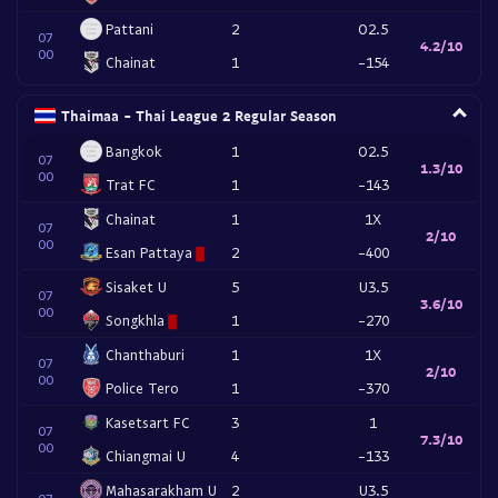
Pattani
2
O2.5
07
4.2/10
00
Chainat
1
-154
Thaimaa - Thai League 2 Regular Season
Bangkok
1
O2.5
07
1.3/10
00
Trat FC
1
-143
Chainat
1
1X
07
2/10
00
Esan Pattaya
2
-400
Sisaket U
5
U3.5
07
3.6/10
00
Songkhla
1
-270
Chanthaburi
1
1X
07
2/10
00
Police Tero
1
-370
Kasetsart FC
3
1
07
7.3/10
00
Chiangmai U
4
-133
Mahasarakham U
2
U3.5