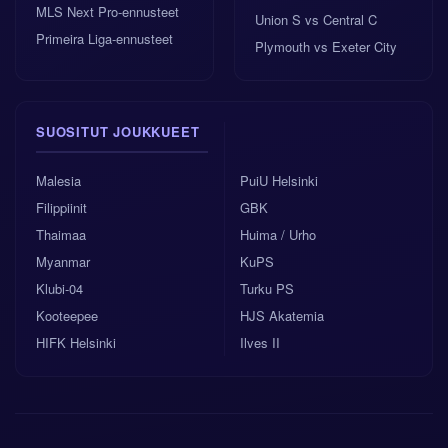
MLS Next Pro-ennusteet
Union S vs Central C
Primeira Liga-ennusteet
Plymouth vs Exeter City
SUOSITUT JOUKKUEET
Malesia
PuiU Helsinki
Filippiinit
GBK
Thaimaa
Huima / Urho
Myanmar
KuPS
Klubi-04
Turku PS
Kooteepee
HJS Akatemia
HIFK Helsinki
Ilves II