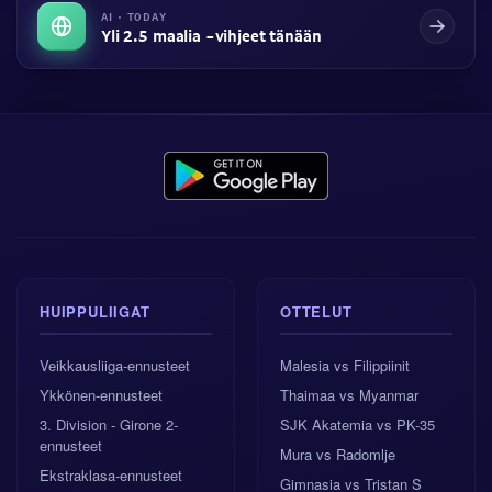
AI · TODAY
Yli 2.5 maalia -vihjeet tänään
HUIPPULIIGAT
OTTELUT
Veikkausliiga-ennusteet
Malesia vs Filippiinit
Ykkönen-ennusteet
Thaimaa vs Myanmar
3. Division - Girone 2-
SJK Akatemia vs PK-35
ennusteet
Mura vs Radomlje
Ekstraklasa-ennusteet
Gimnasia vs Tristan S