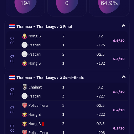
194
0
64.9%
Thaimaa - Thai League 2 Final
Nong B
2
X2
07
6.9/10
00
Pattani
1
-175
Pattani
2
O2.5
07
4.3/10
00
Nong B
1
-182
Thaimaa - Thai League 2 Semi-finals
Chainat
1
X2
07
8.4/10
00
Pattani
3
-227
Police Tero
2
O2.5
07
6.4/10
00
Nong B
1
-222
Nong B
3
O2.5
07
6.5/10
00
Police Tero
1
-208