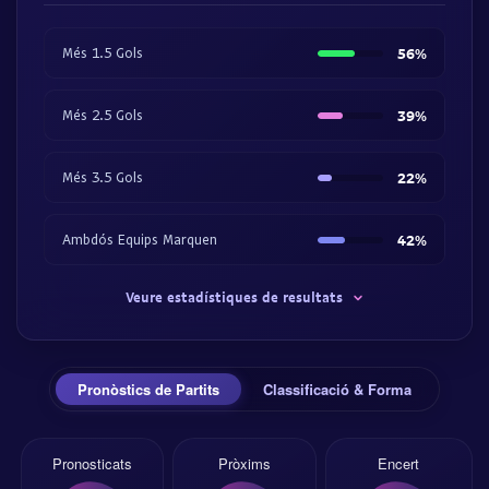
Més 1.5 Gols
56%
Més 2.5 Gols
39%
Més 3.5 Gols
22%
Ambdós Equips Marquen
42%
Veure estadístiques de resultats
Pronòstics de Partits
Classificació & Forma
Pronosticats
Pròxims
Encert