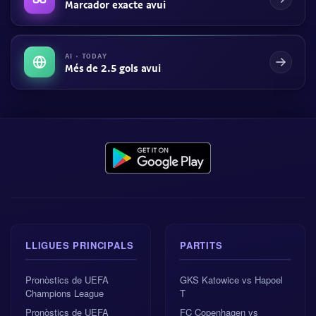
Marcador exacte avui
AI · TODAY
Més de 2.5 gols avui
LLIGUES PRINCIPALS
PARTITS
Pronòstics de UEFA
GKS Katowice vs Hapoel
Champions League
T
Pronòstics de UEFA
FC Copenhagen vs