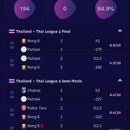
194
0
64.9%
Thailand - Thai League 2 Final
Nong B
2
X2
07
6.9/10
00
Pattani
1
-175
Pattani
2
O2.5
07
4.3/10
00
Nong B
1
-182
Thailand - Thai League 2 Semi-finals
Chainat
1
X2
07
8.4/10
00
Pattani
3
-227
Police Tero
2
O2.5
07
6.4/10
00
Nong B
1
-222
Nong B
3
O2.5
07
6.5/10