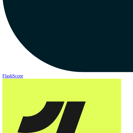
FlashScore