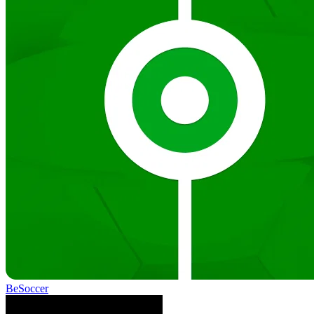
BeSoccer