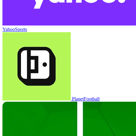
YahooSports
PlanetFootball