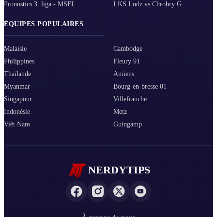
Pronostics 3. liga - MSFL
LKS Lodz vs Chrobry G
ÉQUIPES POPULAIRES
Malaisie
Cambodge
Philippines
Fleury 91
Thaïlande
Amiens
Myanmar
Bourg-en-bresse 01
Singapour
Villefranche
Indonésie
Metz
Viêt Nam
Guingamp
NERDYTIPS