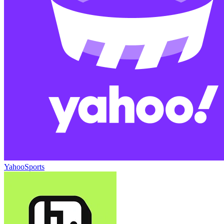
YahooSports