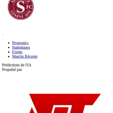
Servette II
-
Pronostics
Statistiques
Forme
Matchs Récents
Prédictions de l'IA
Propulsé par