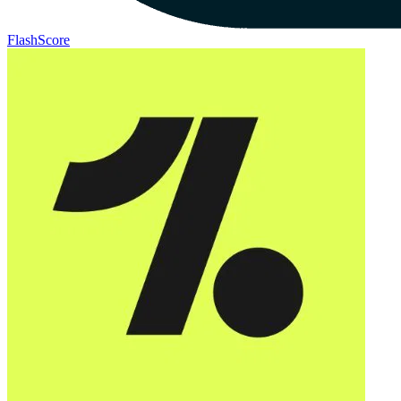
FlashScore