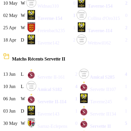
10 May
W
0
2
Widnau
310
Taverne
-154
02 May
W
1
0
Taverne
-154
Collina d'Oro
315
25 Apr
W
1
2
Freienbach
235
Taverne
-114
18 Apr
D
2
2
Taverne
142
Wettswil
162
Matchs Récents
Servette II
13 Jun
L
2
4
Servette II
-161
Amical S
285
10 Jun
L
4
1
Amical S
182
Servette II
107
06 Jun
W
1
0
Servette II
-114
Taverne
245
03 Jun
D
1
1
Taverne
143
Servette II
134
30 May
W
0
5
Sarraz-Eclepens
Servette II