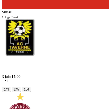
Suisse
1. Liga Classic
Taverne
-
3 juin
14:00
1
:
1
143
245
134