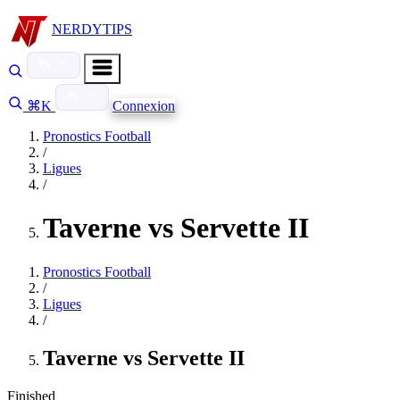
NERDYTIPS
⌘K
Connexion
Pronostics Football
/
Ligues
/
Taverne vs Servette II
Pronostics Football
/
Ligues
/
Taverne vs Servette II
Finished