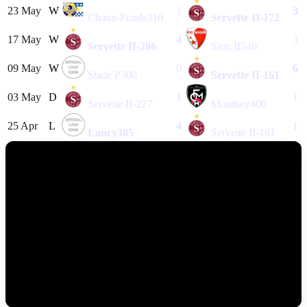
23 May
W
1
3
Chaux-Fonds
310
Servette II
-172
17 May
W
4
3
Servette II
-286
Sion II
540
09 May
W
0
6
Stade P
300
Servette II
-161
03 May
D
1
1
Servette II
-227
Monthey
400
25 Apr
L
4
1
Lancy
305
Servette II
-161