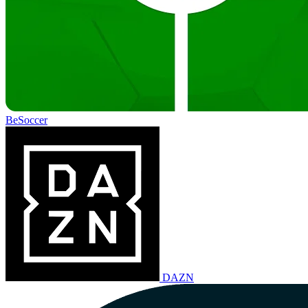
BeSoccer
DAZN