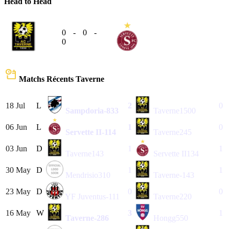
Head to Head
0
-
0
-
0
Matchs Récents
Taverne
18 Jul
L
2
0
Sampdoria
-833
Taverne
1500
06 Jun
L
1
0
Servette II
-114
Taverne
245
03 Jun
D
1
1
Taverne
143
Servette II
134
30 May
D
1
1
Mendrisio
310
Taverne
-143
23 May
D
0
0
YF Juventus
-111
Taverne
220
16 May
W
3
1
Taverne
-286
Hongg
550