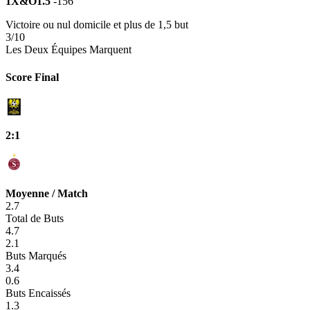
1X&O1.5
-156
Victoire ou nul domicile et plus de 1,5 but
3/10
Les Deux Équipes Marquent
Score Final
2:1
Moyenne / Match
2.7
Total de Buts
4.7
2.1
Buts Marqués
3.4
0.6
Buts Encaissés
1.3