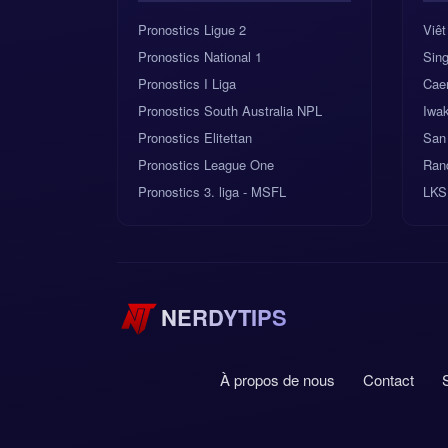
Pronostics Ligue 2
Viê
Pronostics National 1
Sing
Pronostics I Liga
Cae
Pronostics South Australia NPL
Iwak
Pronostics Elitettan
San
Pronostics League One
Ran
Pronostics 3. liga - MSFL
LKS
NERDYTIPS
À propos de nous
Contact