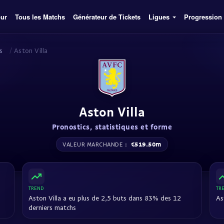
our
Tous les Matchs
Générateur de Tickets
Ligues
Progression
s
/
Aston Villa
Aston Villa
Pronostics, statistiques et forme
€519.50m
VALEUR MARCHANDE :
TREND
TR
Aston Villa a eu plus de 2,5 buts dans 83% des 12
As
derniers matchs