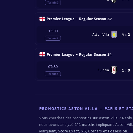
Terminé
Premier League - Regular Season 37
15:00
4
:
2
Aston Villa
Terminé
Premier League - Regular Season 34
07:30
1
:
0
Fulham
Terminé
PRONOSTICS ASTON VILLA – PARIS ET ST
Vous cherchez des
pronostics sur Aston Villa
? NerdyT
nous avons analysé
141 matchs
impliquant Aston Vill
Marquent, Score Exact, xG, Corners et Possession
.