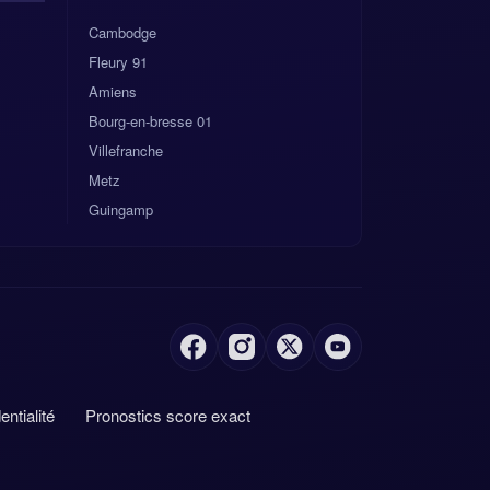
Cambodge
Fleury 91
Amiens
Bourg-en-bresse 01
Villefranche
Metz
Guingamp
entialité
Pronostics score exact