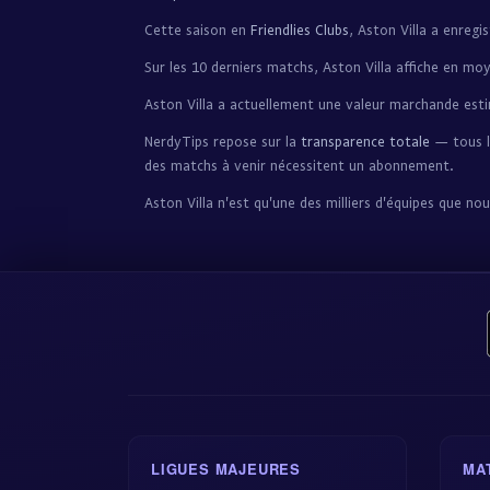
Cette saison en
Friendlies Clubs
, Aston Villa a enregi
Sur les 10 derniers matchs, Aston Villa affiche en m
Aston Villa a actuellement une valeur marchande es
NerdyTips repose sur la
transparence totale
— tous le
des matchs à venir nécessitent un abonnement.
Aston Villa n'est qu'une des milliers d'équipes que 
LIGUES MAJEURES
MA