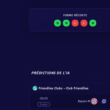
FORME RÉCENTE
W
W
L
L
W
PRÉDICTIONS DE L'IA
Friendlies Clubs - Club Friendlies
08:00
Bayern M
À venir