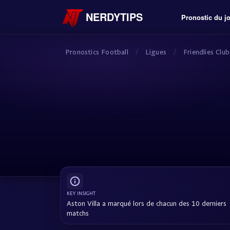
NERDYTIPS
Pronostic du j
Pronostics Football
/
Ligues
/
Friendlies Club
KEY INSIGHT
Aston Villa a marqué lors de chacun des 10 derniers
matchs