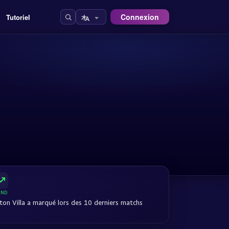
Connexion
Tutoriel
END
ton Villa a marqué lors des 10 derniers matchs