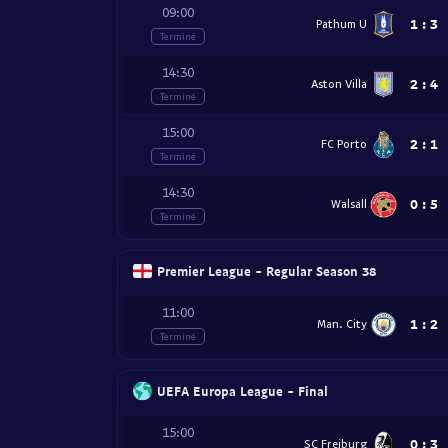
09:00
1
:
3
Pathum U
Terminé
14:30
2
:
4
Aston Villa
Terminé
15:00
2
:
1
FC Porto
Terminé
14:30
0
:
5
Walsall
Terminé
Premier League - Regular Season 38
11:00
1
:
2
Man. City
Terminé
UEFA Europa League - Final
15:00
0
:
3
SC Freiburg