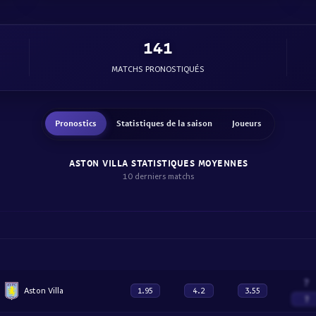
141
MATCHS PRONOSTIQUÉS
Pronostics
Statistiques de la saison
Joueurs
ASTON VILLA STATISTIQUES MOYENNES
10 derniers matchs
?
Aston Villa
1.95
4.2
3.55
?