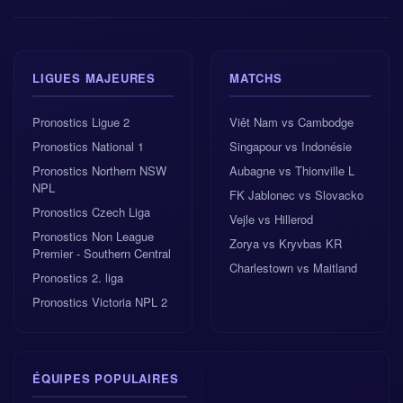
LIGUES MAJEURES
MATCHS
Pronostics Ligue 2
Viêt Nam vs Cambodge
Pronostics National 1
Singapour vs Indonésie
Pronostics Northern NSW
Aubagne vs Thionville L
NPL
FK Jablonec vs Slovacko
Pronostics Czech Liga
Vejle vs Hillerod
Pronostics Non League
Zorya vs Kryvbas KR
Premier - Southern Central
Charlestown vs Maitland
Pronostics 2. liga
Pronostics Victoria NPL 2
ÉQUIPES POPULAIRES