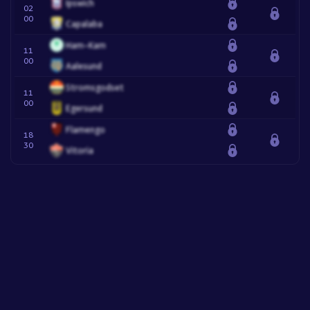
Ipswich
02
00
Capalaba
Ham-Kam
11
00
Aalesund
Stromsgodset
11
00
Egersund
Flamengo
18
30
Vitoria