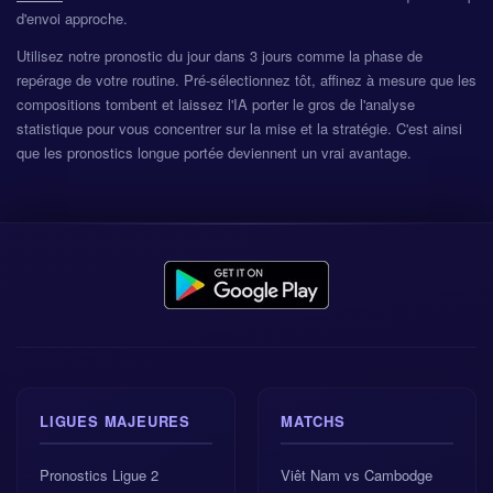
d'envoi approche.
Utilisez notre pronostic du jour dans 3 jours comme la phase de
repérage de votre routine. Pré-sélectionnez tôt, affinez à mesure que les
compositions tombent et laissez l'IA porter le gros de l'analyse
statistique pour vous concentrer sur la mise et la stratégie. C'est ainsi
que les pronostics longue portée deviennent un vrai avantage.
LIGUES MAJEURES
MATCHS
Pronostics Ligue 2
Viêt Nam vs Cambodge